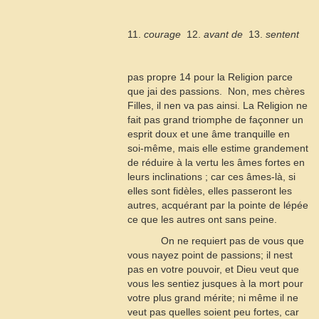
11.
courage
 12.
avant de
 13.
sentent
pas propre
14
pour la Religion parce
que jai des passions.  Non, mes chères
Filles, il nen va pas ainsi. La Religion ne
fait pas grand triomphe de façonner un
esprit doux et une âme tranquille en
soi-même, mais elle estime grandement
de réduire à la vertu les âmes fortes en
leurs inclinations ; car ces âmes-là, si
elles sont fidèles, elles passeront les
autres, acquérant par la pointe de lépée
ce que les autres ont sans peine.
On ne requiert pas de vous que
vous nayez point de passions; il nest
pas en votre pouvoir, et Dieu veut que
vous les sentiez jusques à la mort pour
votre plus grand mérite; ni même il ne
veut pas quelles soient peu fortes, car