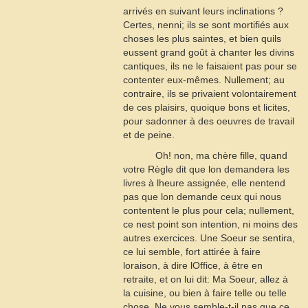
arrivés en suivant leurs inclinations ?
Certes, nenni; ils se sont mortifiés aux
choses les plus saintes, et bien quils
eussent grand goût à chanter les divins
cantiques, ils ne le faisaient pas pour se
contenter eux-mêmes. Nullement; au
contraire, ils se privaient volontairement
de ces plaisirs, quoique bons et licites,
pour sadonner à des oeuvres de travail
et de peine.
Oh! non, ma chère fille, quand
votre Règle dit que lon demandera les
livres à lheure assignée, elle nentend
pas que lon demande ceux qui nous
contentent le plus pour cela; nullement,
ce nest point son intention, ni moins des
autres exercices. Une Soeur se sentira,
ce lui semble, fort attirée à faire
loraison, à dire lOffice, à être en
retraite, et on lui dit: Ma Soeur, allez à
la cuisine, ou bien à faire telle ou telle
chose. Ne vous semble-t-il pas que ce