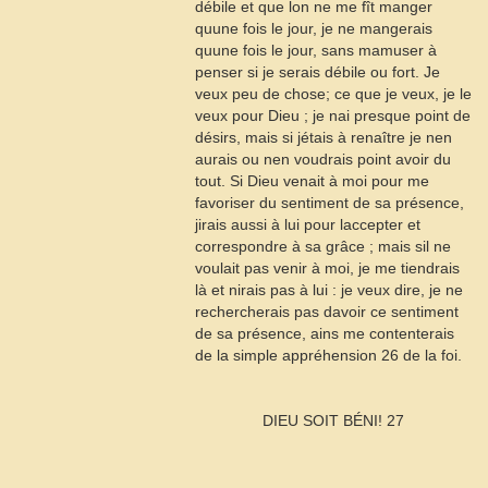
débile et que lon ne me fît manger
quune fois le jour, je ne mangerais
quune fois le jour, sans mamuser à
penser si je serais débile ou fort. Je
veux peu de chose; ce que je veux, je le
veux pour Dieu ; je nai presque point de
désirs, mais si jétais à renaître je nen
aurais ou nen voudrais point avoir du
tout. Si Dieu venait à moi pour me
favoriser du sentiment de sa présence,
jirais aussi à lui pour laccepter et
correspondre à sa grâce ; mais sil ne
voulait pas venir à moi, je me tiendrais
là et nirais pas à lui : je veux dire, je ne
rechercherais pas davoir ce sentiment
de sa présence, ains me contenterais
de la simple appréhension
26
de la foi.
DIEU SOIT BÉNI!
27