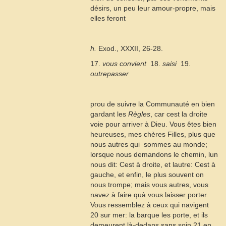
désirs, un peu leur amour-propre, mais
elles feront
h.
Exod., XXXII, 26-28.
17.
vous convient
 18.
saisi
 19.
outrepasser
prou de suivre la Communauté en bien
gardant les
Règles
, car cest la droite
voie pour arriver à Dieu. Vous êtes bien
heureuses, mes chères Filles, plus que
nous autres qui
sommes au monde;
lorsque nous demandons le chemin, lun
nous dit: Cest à droite, et lautre: Cest à
gauche, et enfin, le plus souvent on
nous trompe; mais vous autres, vous
navez à faire quà vous laisser porter.
Vous ressemblez à ceux qui navigent
20
sur mer: la barque les porte, et ils
demeurent là-dedans sans soin
21
en