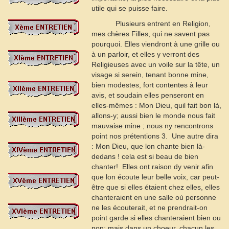
utile qui se puisse faire.
Plusieurs entrent en Religion,
mes chères Filles, qui ne savent pas
pourquoi. Elles viendront à une grille ou
à un parloir, et elles y verront des
Religieuses avec un voile sur la tête, un
visage si serein, tenant bonne mine,
bien modestes, fort contentes à leur
avis, et soudain elles penseront en
elles-mêmes : Mon Dieu, quil fait bon là,
allons-y; aussi bien le monde nous fait
mauvaise mine ; nous ny rencontrons
point nos prétentions
3
.  Une autre dira
: Mon Dieu, que lon chante bien là-
dedans ! cela est si beau de bien
chanter!  Elles ont raison dy venir afin
que lon écoute leur belle voix, car peut-
être que si elles étaient chez elles, elles
chanteraient en une salle où personne
ne les écouterait, et ne prendrait-on
point garde si elles chanteraient bien ou
non; mais dans un choeur, chacun les