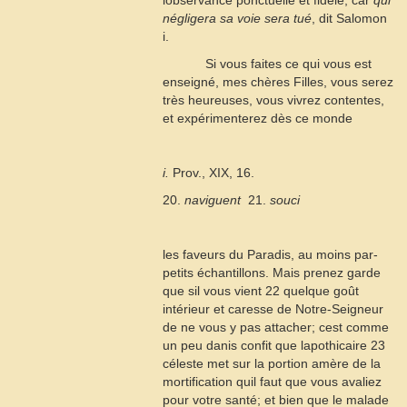
lobservance ponctuelle et fidèle, car
qui
négligera sa voie sera tué
, dit Salomon
i
.
Si vous faites ce qui vous est
enseigné, mes chères Filles, vous serez
très heureuses, vous vivrez contentes,
et expérimenterez dès ce monde
i.
Prov., XIX, 16.
20.
naviguent
 21.
souci
les faveurs du Paradis, au moins par-
petits échantillons. Mais prenez garde
que sil vous vient
22
quelque goût
intérieur et caresse de Notre-Seigneur
de ne vous y pas attacher; cest comme
un peu danis confit que lapothicaire
23
céleste met sur la portion amère de la
mortification quil faut que vous avaliez
pour votre santé; et bien que le malade