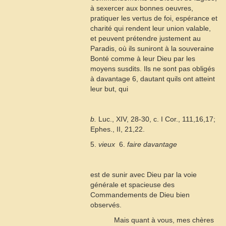
à sexercer aux bonnes oeuvres,
pratiquer les vertus de foi, espérance et
charité qui rendent leur union valable,
et peuvent prétendre justement au
Paradis, où ils suniront à la souveraine
Bonté comme à leur Dieu par les
moyens susdits. Ils ne sont pas obligés
à davantage
6
, dautant quils ont atteint
leur but, qui
b.
Luc., XIV, 28-30, c. I Cor., 111,16,17;
Ephes., II, 21,22.
5.
vieux
 6.
faire davantage
est de sunir avec Dieu par la voie
générale et spacieuse des
Commandements de Dieu bien
observés.
Mais quant à vous, mes chères