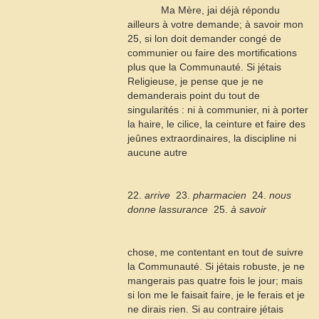
Ma Mère, jai déjà répondu
ailleurs à votre demande; à savoir mon
25
, si lon doit demander congé de
communier ou faire des mortifications
plus que la Communauté. Si jétais
Religieuse, je pense que je ne
demanderais point du tout de
singularités : ni à communier, ni à porter
la haire, le cilice, la ceinture et faire des
jeûnes extraordinaires, la discipline ni
aucune autre
22.
arrive
 23.
pharmacien
 24.
nous
donne lassurance
 25.
à savoir
chose, me contentant en tout de suivre
la Communauté. Si jétais robuste, je ne
mangerais pas quatre fois le jour; mais
si lon me le faisait faire, je le ferais et je
ne dirais rien. Si au contraire jétais