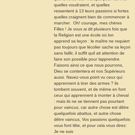
quelles voudraient, et quelles
ressentent à
13
leurs passions si fortes
quelles craignent bien de commencer à
marcher.  Oh! courage, mes chères
Filles ! Je vous ai dit plusieurs fois que
la Religion est une école où lon
apprend sa leçon : le maître ne requiert
pas toujours que lécolier sache sa leçon
sans faillir, il suffit quil ait attention de
faire son possible pour lapprendre.
Faisons ainsi ce que nous pourrons,
Dieu se contentera et nos Supérieurs
aussi. Navez-vous point vu ceux qui
apprennent à tirer des armes ? ils
tombent souvent, et de même en font
ceux qui apprennent à monter à cheval
: mais ils ne se tiennent pas pourtant
pour vaincus, car autre chose est dêtre
quelquefois abattus, et autre chose
dêtre vaincus, Vos passions quelquefois
vous font tête, et pour cela vous direz:
Je ne suis