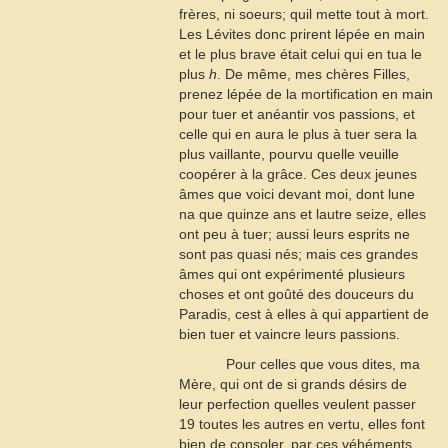
frères, ni soeurs; quil mette tout à mort.
Les Lévites donc prirent lépée en main
et le plus brave était celui qui en tua le
plus
h
. De même, mes chères Filles,
prenez lépée de la mortification en main
pour tuer et anéantir vos passions, et
celle qui en aura le plus à tuer sera la
plus vaillante, pourvu quelle veuille
coopérer à la grâce. Ces deux jeunes
âmes que voici devant moi, dont lune
na que quinze ans et lautre seize, elles
ont peu à tuer; aussi leurs esprits ne
sont pas quasi nés; mais ces grandes
âmes qui ont expérimenté plusieurs
choses et ont goûté des douceurs du
Paradis, cest à elles à qui appartient de
bien tuer et vaincre leurs passions.
Pour celles que vous dites, ma
Mère, qui ont de si grands désirs de
leur perfection quelles veulent passer
19
toutes les autres en vertu, elles font
bien de consoler, par ces véhéments