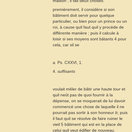
maison ; il fait deux choses:
premièrement, il considère si son
bâtiment doit servir pour quelque
particulier, ou bien pour un prince ou un
roi, à cause quil faut quil y procède de
différente manière ; puis il calcule à
loisir si ses moyens sont bâtants
4
pour
cela, car sil se
a.
Ps. CXXVI, 1.
4.
suffisants
voulait mêler de bâtir
une
haute
tour
et
quil neût pas de quoi fournir à la
dépense, on se moquerait de lui davoir
commencé une chose de laquelle il ne
pourrait pas sortir à son honneur
b
; puis
il faut quil se résolve de faire ruiner le
vieil
5
bâtiment qui est en la place de
celui quil veut édifier de nouveau.