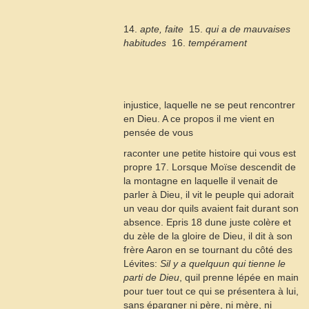
14.
apte, faite
 15.
qui a de mauvaises
habitudes
 16.
tempérament
injustice, laquelle ne se peut rencontrer
en Dieu. A ce propos il me vient en
pensée de vous
raconter une petite histoire qui vous est
propre
17
. Lorsque Moïse descendit de
la montagne en laquelle il venait de
parler à Dieu, il vit le peuple qui adorait
un veau dor quils avaient fait durant son
absence. Epris
18
dune juste colère et
du zèle de la gloire de Dieu, il dit à son
frère Aaron en se tournant du côté des
Lévites:
Sil y a quelquun qui tienne le
parti de Dieu
, quil prenne lépée en main
pour tuer tout ce qui se présentera à lui,
sans épargner ni père, ni mère, ni