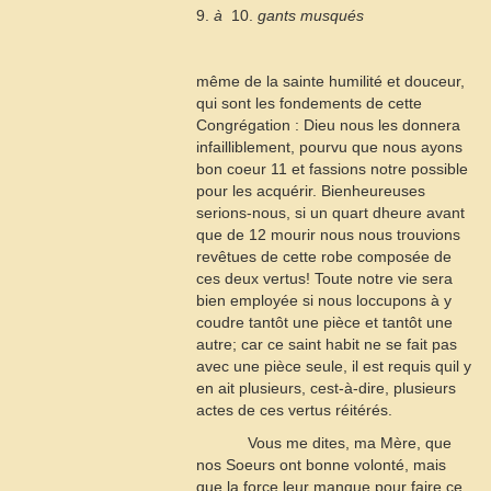
9.
à
 10.
gants musqués
même de la sainte humilité et douceur,
qui sont les fondements de cette
Congrégation : Dieu nous les donnera
infailliblement, pourvu que nous ayons
bon coeur
11
et fassions notre possible
pour les acquérir. Bienheureuses
serions-nous, si un quart dheure avant
que de
12
mourir nous nous trouvions
revêtues de cette robe composée de
ces deux vertus! Toute notre vie sera
bien employée si nous loccupons à y
coudre tantôt une pièce et tantôt une
autre; car ce saint habit ne se fait pas
avec une pièce seule, il est requis quil y
en ait plusieurs, cest-à-dire, plusieurs
actes de ces vertus réitérés.
Vous me dites, ma Mère, que
nos Soeurs ont bonne volonté, mais
que la force leur manque pour faire ce