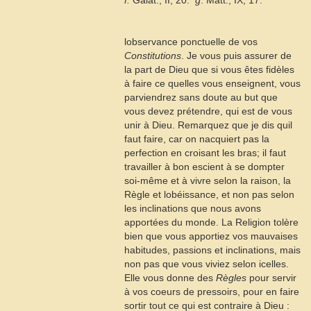
f.
Galat., II, 20. 
g
. Matt., IX, 17.
lobservance ponctuelle de vos
Constitutions
. Je vous puis assurer de
la part de Dieu que si vous êtes fidèles
à faire ce quelles vous enseignent, vous
parviendrez sans doute au but que
vous devez prétendre, qui est de vous
unir à Dieu. Remarquez que je dis quil
faut faire, car on nacquiert pas la
perfection en croisant les bras; il faut
travailler à bon escient à se dompter
soi-même et à vivre selon la raison, la
Règle et lobéissance, et non pas selon
les inclinations que nous avons
apportées du monde. La Religion tolère
bien que vous apportiez vos mauvaises
habitudes, passions et inclinations, mais
non pas que vous viviez selon icelles.
Elle vous donne des
Règles
pour servir
à vos coeurs de pressoirs, pour en faire
sortir tout ce qui est contraire à Dieu :