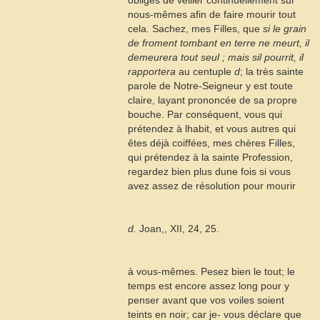
obligés de veiller continuellement sur
nous-mêmes afin de faire mourir tout
cela. Sachez, mes Filles, que
si le grain
de froment tombant en terre ne meurt, il
demeurera tout seul ; mais sil pourrit, il
rapportera
au centuple
d
; la très sainte
parole de Notre-Seigneur y est toute
claire, layant prononcée de sa propre
bouche. Par conséquent, vous qui
prétendez à lhabit, et vous autres qui
êtes déjà coiffées, mes chères Filles,
qui prétendez à la sainte Profession,
regardez bien plus dune fois si vous
avez assez de résolution pour mourir
d.
Joan,, XII, 24, 25.
à vous-mêmes. Pesez bien le tout; le
temps est encore assez long pour y
penser avant que vos voiles soient
teints en noir; car je- vous déclare que