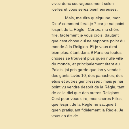
vivez donc courageusement selon
icelles et vous serez bienheureuses.
Mais, me dira quelquune, mon
Dieu! comment ferai-je ? car je nai point
lesprit de la Règle.  Certes, ma chère
fille, facilement je vous crois, dautant
que cest chose qui ne sapporte point du
monde à la Religion. Et je vous dirai
bien plus: étant dans
9
Paris où toutes
choses se trouvent plus quen nulle ville
du monde, et principalement étant au
Palais, jai pris garde que lon y vendait
des gants lavés
10
, des panaches, des
étuis et autres gentillesses ; mais je nai
point vu vendre desprit de la Règle, tant
de celle dici que des autres Religions.
Cest pour vous dire, mes chères Filles,
que lesprit de la Règle ne sacquiert
quen pratiquant fidèlement la Règle. Je
vous en dis de