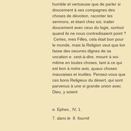
humble et vertueuse que de parler si
doucement à ses compagnes des
choses de dévotion, raconter les
sermons, et étant chez soi, traiter
doucement avec ceux du logis, surtout
quand ils ne nous contredisaient point ?
 Certes, mes Filles, cela était bon pour
le monde, mais la Religion veut que lon
fasse des oeuvres dignes de sa
vocation
e
. cest-à-dire, mourir à soi-
même en toutes choses, tant à ce qui
est bon à notre avis, quaux choses
mauvaises et inutiles. Pensez-vous que
ces bons Religieux du désert, qui sont
parvenus à une si grande union avec
Dieu, y soient
e.
Ephes., IV, 1.
7.
dans le
 8.
fournit