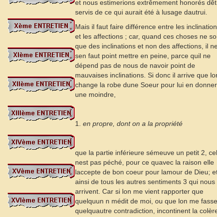
et nous estimerions extrêmement honorés dêt
servis de ce qui aurait été à lusage dautrui.
Mais il faut faire différence entre les inclinatio
et les affections ; car, quand ces choses ne so
que des inclinations et non des affections, il n
sen faut point mettre en peine, parce quil ne
dépend pas de nous de navoir point de
mauvaises inclinations. Si donc il arrive que lo
change la robe dune Soeur pour lui en donner
une moindre,
1.
en propre, dont on a la propriété
que la partie inférieure sémeuve un petit
2
, ce
nest pas péché, pour ce quavec la raison elle
laccepte de bon coeur pour lamour de Dieu; e
ainsi de tous les autres sentiments
3
qui nous
arrivent. Car si lon me vient rapporter que
quelquun n médit de moi, ou que lon me fass
quelquautre contradiction, incontinent la colèr