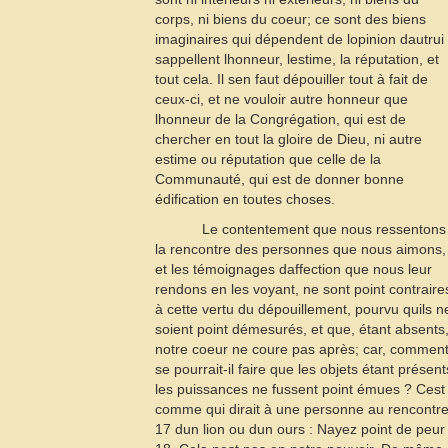
corps, ni biens du coeur; ce sont des biens
imaginaires qui dépendent de lopinion dautrui 
sappellent lhonneur, lestime, la réputation, et
tout cela. Il sen faut dépouiller tout à fait de
ceux-ci, et ne vouloir autre honneur que
lhonneur de la Congrégation, qui est de
chercher en tout la gloire de Dieu, ni autre
estime ou réputation que celle de la
Communauté, qui est de donner bonne
édification en toutes choses.
Le contentement que nous ressentons
la rencontre des personnes que nous aimons,
et les témoignages daffection que nous leur
rendons en les voyant, ne sont point contraire
à cette vertu du dépouillement, pourvu quils n
soient point démesurés, et que, étant absents
notre coeur ne coure pas après; car, commen
se pourrait-il faire que les objets étant présent
les puissances ne fussent point émues ? Cest
comme qui dirait à une personne au rencontr
17
dun lion ou dun ours : Nayez point de peur