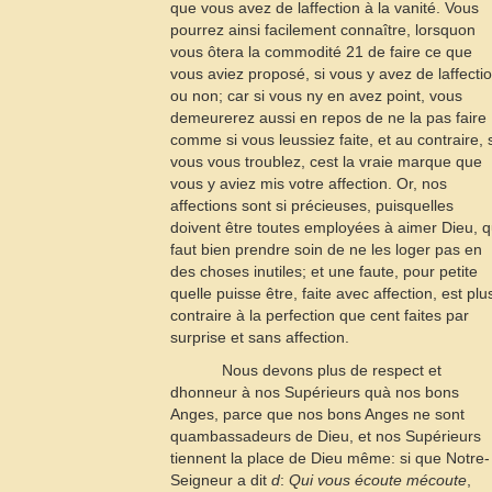
que vous avez de laffection à la vanité. Vous
pourrez ainsi facilement connaître, lorsquon
vous ôtera la commodité
21
de faire ce que
vous aviez proposé, si vous y avez de laffecti
ou non; car si vous ny en avez point, vous
demeurerez aussi en repos de ne la pas faire
comme si vous leussiez faite, et au contraire, 
vous vous troublez, cest la vraie marque que
vous y aviez mis votre affection. Or, nos
affections sont si précieuses, puisquelles
doivent être toutes employées à aimer Dieu, qu
faut bien prendre soin de ne les loger pas en
des choses inutiles; et une faute, pour petite
quelle puisse être, faite avec affection, est plu
contraire à la perfection que cent faites par
surprise et sans affection.
Nous devons plus de respect et
dhonneur à nos Supérieurs quà nos bons
Anges, parce que nos bons Anges ne sont
quambassadeurs de Dieu, et nos Supérieurs
tiennent la place de Dieu même: si que Notre-
Seigneur a dit
d
:
Qui vous écoute mécoute
,