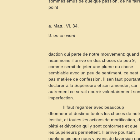
sommes émus de quelque passion, de ne fair
point
a.
Matt., VI, 34.
8.
on en vient
daction qui parte de notre mouvement; quand
néanmoins il arrive en des choses de peu
9
,
comme serait de jeter une plume ou chose
semblable avec un peu de sentiment, ce nest
pas matière de confession. Il sen faut pourtan
déclarer à la Supérieure et sen amender; car
autrement ce serait nourrir volontairement so
imperfection.
Il faut regarder avec beaucoup
dhonneur et destime toutes les choses de not
Institut, et toutes les actions de mortification, 
piété et dévotion qui y sont conformes et que
les Supérieurs permettent. Il arrive pourtant
quelquefois que nous y avons de laversion pa