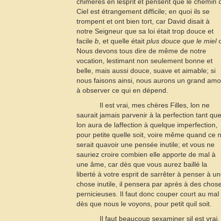
chimères en lesprit et pensent que le chemin 
Ciel est étrangement difficile; en quoi ils se
trompent et ont bien tort, car David disait à
notre Seigneur que sa loi était trop douce et
facile
b
, et quelle était
plus douce que le miel
Nous devons tous dire de même de notre
vocation, lestimant non seulement bonne et
belle, mais aussi douce, suave et aimable; si
nous faisons ainsi, nous aurons un grand amo
à observer ce qui en dépend.
Il est vrai, mes chères Filles, lon ne
saurait jamais parvenir à la perfection tant qu
lon aura de laffection à quelque imperfection,
pour petite quelle soit, voire même quand ce 
serait quavoir une pensée inutile; et vous ne
sauriez croire combien elle apporte de mal à
une âme, car dès que vous aurez baillé la
liberté à votre esprit de sarrêter à penser à u
chose inutile, il pensera par après à des chos
pernicieuses. Il faut donc couper court au mal
dès que nous le voyons, pour petit quil soit.
Il faut beaucoup sexaminer sil est vrai,