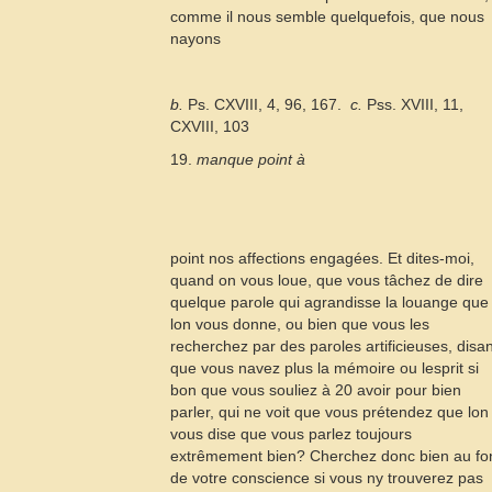
comme il nous semble quelquefois, que nous
nayons
b.
Ps. CXVIII, 4, 96, 167.
 c.
Pss.
XVIII, 11,
CXVIII, 103
19.
manque point à
point nos affections engagées. Et dites-moi,
quand on vous loue, que vous tâchez de dire
quelque parole qui agrandisse la louange que
lon vous donne, ou bien que vous les
recherchez par des paroles artificieuses, disan
que vous navez plus la mémoire ou lesprit si
bon que vous souliez à
20
avoir pour bien
parler, qui ne voit que vous prétendez que lon
vous dise que vous parlez toujours
extrêmement bien? Cherchez donc bien au fo
de votre conscience si vous ny trouverez pas