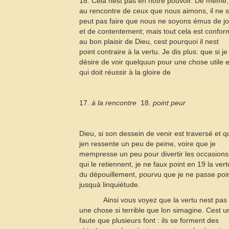
18
. Cela nest pas en notre pouvoir. De même,
au rencontre de ceux que nous aimons, il ne 
peut pas faire que nous ne soyons émus de jo
et de contentement; mais tout cela est confor
au bon plaisir de Dieu, cest pourquoi il nest
point contraire à la vertu. Je dis plus: que si je
désire de voir quelquun pour une chose utile e
qui doit réussir à la gloire de
17.
à la rencontre
 18.
point peur
Dieu, si son dessein de venir est traversé et q
jen ressente un peu de peine, voire que je
mempresse un peu pour divertir les occasions
qui le retiennent, je ne faux point en
19
la vert
du dépouillement, pourvu que je ne passe poi
jusquà linquiétude.
Ainsi vous voyez que la vertu nest pas
une chose si terrible que lon simagine. Cest 
faute que plusieurs font : ils se forment des