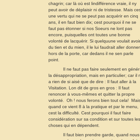
chagrin; car là où est lindifférence vraie, il ny
peut avoir de déplaisir ni de tristesse. Mais ce
une vertu qui ne se peut pas acquérir en cinq
ans, il en faut bien dix; cest pourquoi il ne se
faut pas étonner si nos Soeurs ne lont pas
encore, puisquelles ont toutes une bonne
volonté de lacquérir. Si quelquune voulait avoi
du tien et du mien, il le lui faudrait aller donner
hors de la porte, car dedans il ne sen parle
point.
Il ne faut pas faire seulement en génér
la désappropriation, mais en particulier; car il n
a rien de si aisé que de dire : Il faut aller à la
Visitation. Lon dit de gros en gros : Il faut
renoncer à vous-mêmes et quitter la propre
volonté.  Oh ! nous ferons bien tout cela!  Mai
quand ce vient
8
à la pratique et par le menu,
cest la difficulté. Cest pourquoi il faut faire
considération sur sa condition et sur toutes le
choses qui en dépendent.
Il faut bien prendre garde, quand nous