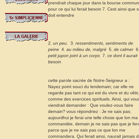
prendrait chaque jour dans la bourse commu
pour ce qui lui ferait besoin
7
. Cest ainsi que 
doit entendre
2.
un peu.
 3.
ressentiments, sentiments de
peine
 4.
au milieu de, malgré
 5.
de calmer
 6
petit jupon joint à un corps
 7.
ce dont il aurait
besoin
cette parole sacrée de Notre-Seigneur
a
:
Nayez point souci du lendemain; car elle ne
regarde pas tant ce qui est du vivre et du vêtir
comme des exercices spirituels. Ainsi, qui vou
viendrait demander : Que voulez-vous faire
demain? vous répondriez : Je ne sais pas;
aujourdhui je ferai une telle chose que lon ma
commandée, demain je ne sais pas que je fera
parce que je ne sais pas ce que lon me
commandera. Qui ferait ainsi, naurait jamais 