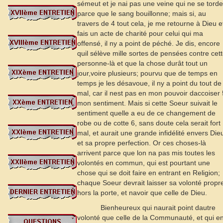
sémeut et je nai pas une veine qui ne se torde
parce que le sang bouillonne; mais si, au
travers de
4
tout cela, je me retourne à Dieu e
fais un acte de charité pour celui qui ma
offensé, il ny a point de péché. Je dis, encore
quil sélève mille sortes de pensées contre cet
personne-là et que la chose durât tout un
jour,voire plusieurs; pourvu que de temps en
temps je les désavoue, il ny a point du tout de
mal, car il nest pas en mon pouvoir daccoiser
mon sentiment. Mais si cette Soeur suivait le
sentiment quelle a eu de ce changement de
robe ou de cotte
6
, sans doute cela serait fort
mal, et aurait une grande infidélité envers Die
et sa propre perfection. Or ces choses-là
arrivent parce que lon na pas mis toutes les
volontés en commun, qui est pourtant une
chose qui se doit faire en entrant en Religion;
chaque Soeur devrait laisser sa volonté propr
hors la porte, et navoir que celle de Dieu.
Bienheureux qui naurait point dautre
volonté que celle de la Communauté, et qui e