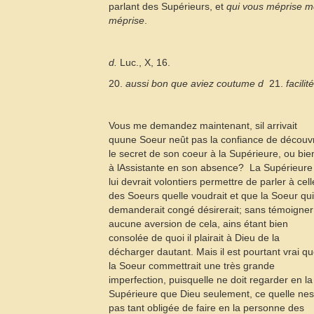
parlant des Supérieurs, et
qui vous méprise 
méprise
.
d.
Luc., X, 16.
20.
aussi bon que aviez coutume d
 21.
facilité
Vous me demandez maintenant, sil arrivait
quune Soeur neût pas la confiance de découvr
le secret de son coeur à la Supérieure, ou bie
à lAssistante en son absence?  La Supérieure
lui devrait volontiers permettre de parler à cell
des Soeurs quelle voudrait et que la Soeur qui
demanderait congé désirerait; sans témoigner
aucune aversion de cela, ains étant bien
consolée de quoi il plairait à Dieu de la
décharger dautant. Mais il est pourtant vrai q
la Soeur commettrait une très grande
imperfection, puisquelle ne doit regarder en la
Supérieure que Dieu seulement, ce quelle nes
pas tant obligée de faire en la personne des