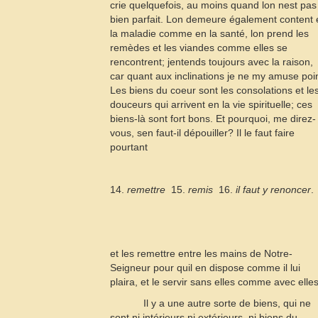
crie quelquefois, au moins quand lon nest pas
bien parfait. Lon demeure également content 
la maladie comme en la santé, lon prend les
remèdes et les viandes comme elles se
rencontrent; jentends toujours avec la raison,
car quant aux inclinations je ne my amuse poin
Les biens du coeur sont les consolations et le
douceurs qui arrivent en la vie spirituelle; ces
biens-là sont fort bons. Et pourquoi, me direz-
vous, sen faut-il dépouiller? Il le faut faire
pourtant
14.
remettre
 15.
remis
 16.
il faut y renoncer
.
et les remettre entre les mains de Notre-
Seigneur pour quil en dispose comme il lui
plaira, et le servir sans elles comme avec elles
Il y a une autre sorte de biens, qui ne
sont ni intérieurs ni extérieurs, ni biens du