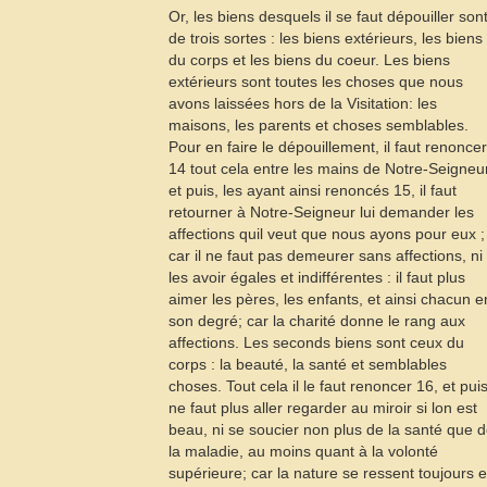
Or, les biens desquels il se faut dépouiller son
de trois sortes : les biens extérieurs, les biens
du corps et les biens du coeur. Les biens
extérieurs sont toutes les choses que nous
avons laissées hors de la Visitation: les
maisons, les parents et choses semblables.
Pour en faire le dépouillement, il faut renoncer
14
tout cela entre les mains de Notre-Seigneur
et puis, les ayant ainsi renoncés
15
, il faut
retourner à Notre-Seigneur lui demander les
affections quil veut que nous ayons pour eux ;
car il ne faut pas demeurer sans affections, ni
les avoir égales et indifférentes : il faut plus
aimer les pères, les enfants, et ainsi chacun e
son degré; car la charité donne le rang aux
affections. Les seconds biens sont ceux du
corps : la beauté, la santé et semblables
choses. Tout cela il le faut renoncer
16
, et puis
ne faut plus aller regarder au miroir si lon est
beau, ni se soucier non plus de la santé que 
la maladie, au moins quant à la volonté
supérieure; car la nature se ressent toujours e