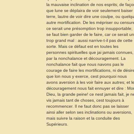
la mauvaise inclination de nos esprits; de faço
que lune se déplaira de voir seulement baiser
terre, lautre de voir dire une coulpe, ou quelq
autre mortification. De les mépriser ou censur
ce serait une présomption trop insupportable; i
se faut bien garder de le faire, car ce serait un
trop grand mal : aussi narrive-t-il pas de cette
sorte. Mais ce défaut est en toutes les
personnes spirituelles que jai jamais connues,
par la nonchalance et découragement. La
nonchalance fait que nous navons pas le
courage de faire les mortifications, ni de désir
que lon nous y exerce, cest pourquoi nous
avons aversion à les voir faire aux autres; et l
découragement nous fait ennuyer et dire : Mo
Dieu, la grande peine! ce nest jamais fait, je n
vis jamais tant de choses, cest toujours à
recommencer. Il ne faut donc pas se laisser
ainsi aller selon ses inclinations ou aversions,
mais suivre la raison et la conduite des
Supérieurs.