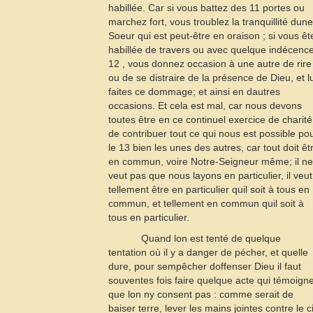
habillée. Car si vous battez des
11
portes ou
marchez fort, vous troublez la tranquillité dune
Soeur qui est peut-être en oraison ; si vous êt
habillée de travers ou avec quelque indécenc
12
, vous donnez occasion à une autre de rire
ou de se distraire de la présence de Dieu, et lu
faites ce dommage; et ainsi en dautres
occasions. Et cela est mal, car nous devons
toutes être en ce continuel exercice de charité
de contribuer tout ce qui nous est possible po
le
13
bien les unes des autres, car tout doit êt
en commun, voire Notre-Seigneur même; il ne
veut pas que nous layons en particulier, il veut
tellement être en particulier quil soit à tous en
commun, et tellement en commun quil soit à
tous en particulier.
Quand lon est tenté de quelque
tentation où il y a danger de pécher, et quelle
dure, pour sempêcher doffenser Dieu il faut
souventes fois faire quelque acte qui témoign
que lon ny consent pas : comme serait de
baiser terre, lever les mains jointes contre le c