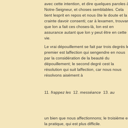
avec cette intention, et dire quelques paroles 
Notre-Seigneur, et choses semblables. Cela
tient lesprit en repos et nous ôte le doute et la
crainte davoir consenti; car à lexamen, trouva
que lon a fait ces choses-là, lon est en
assurance autant que lon y peut être en cette
vie.
Le vrai dépouillement se fait par trois degrés l
premier est laffection qui sengendre en nous
par la considération de la beauté du
dépouillement; le second degré cest la
résolution qui suit laffection, car nous nous
résolvons aisément à
11
. frappez les
 12.
messéance
 13.
au
un bien que nous affectionnons; le troisième e
la pratique, qui est plus difficile.