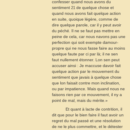
confesser quand nous avons du
sentiment
de quelque chose et
21
quand nous avons fait quelque action
en suite, quoique légère, comme de
dire quelque parole, car il y peut avoir
du péché. Il ne se faut pas mettre en
peine de cela, car nous navons pas une
perfection qui soit exempte damour-
propre qui ne nous fasse faire au moins
quelque faute par ci par là; il ne sen
faut nullement étonner. Lon sen peut
accuser ainsi : Je maccuse davoir fait
quelque action par le mouvement du
sentiment que javais à quelque chose
que lon faisait contre mon inclination,
ou par impatience. Mais quand nous ne
faisons rien par ce mouvement, il ny a
point de mal, mais du mérite.»
Et quant à lacte de contrition, il
dit que pour le bien faire il faut avoir un
regret du mal passé et une résolution
de ne le plus commettre, et le détester