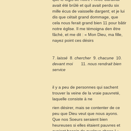
avait été brûlé et quil avait perdu six
mille écus de vaisselle dargent; et je lui
dis que cétait grand dommage, que
cela nous ferait grand bien
11
pour bâtir
notre église. Il me témoigna den être
fâché, et me dit : « Mon Dieu, ma fille,
nayez point ces désirs
7.
laissé
 8.
chercher
 9.
chacune
 10.
devant moi
11.
nous rendrait bien
service
il y a peu de personnes qui sachent
trouver la veine de la vraie pauvreté,
laquelle consiste à ne
rien désirer, mais se contenter de ce
peu que Dieu veut que nous ayons.
Que nos Soeurs seraient bien
heureuses si elles étaient pauvres et