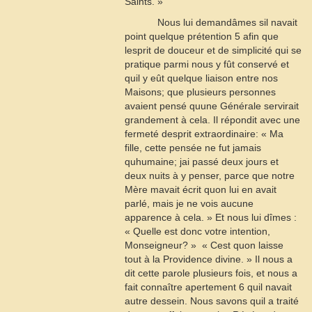
Saints. »
Nous lui demandâmes sil navait
point quelque prétention
5
afin que
lesprit de douceur et de simplicité qui se
pratique parmi nous y fût conservé et
quil y eût quelque liaison entre nos
Maisons; que plusieurs personnes
avaient pensé quune Générale servirait
grandement à cela. Il répondit avec une
fermeté desprit extraordinaire: « Ma
fille, cette pensée ne fut jamais
quhumaine; jai passé deux jours et
deux nuits à y penser, parce que notre
Mère mavait écrit quon lui en avait
parlé, mais je ne vois aucune
apparence à cela. » Et nous lui dîmes :
« Quelle est donc votre intention,
Monseigneur? »  « Cest quon laisse
tout à la Providence divine. » Il nous a
dit cette parole plusieurs fois, et nous a
fait connaître apertement
6
quil navait
autre dessein. Nous savons quil a traité