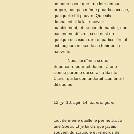
ne nourrissent que trop leur amour-
propre; non pas même pour la sacristie,
quoiquelle fût pauvre. Que sils
donnaient, il fallait recevoir
humblement, et ne rien demander, non
pas même désirer, si ce nest en
quelque occasion rare et particulière; il
est toujours mieux de se tenir en la
pauvreté.
Nous lui dîmes si une
Supérieure pourrait donner à une
sienne parente qui serait à Sainte
Claire, qui lui demanderait laumône. Il
dit que oui,
12.
jy
 13.
agit
 14.
dans la gêne
tout de même quelle le permettrait à
une Soeur. Et je lui dis que javais
souvent du scrupule et remords de