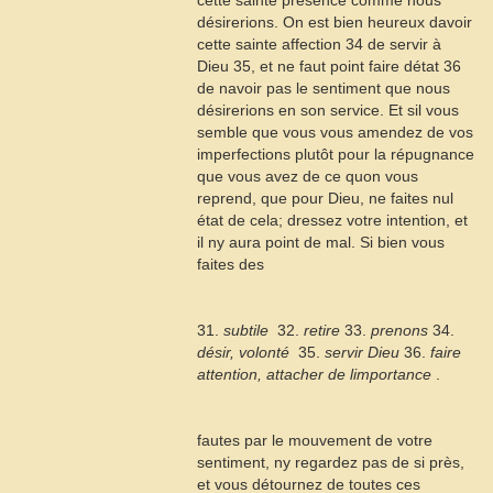
cette sainte présence comme nous
désirerions. On est bien heureux davoir
cette sainte affection
34
de servir à
Dieu
35
, et ne faut point faire détat
36
de navoir pas le sentiment que nous
désirerions en son service. Et sil vous
semble que vous vous amendez de vos
imperfections plutôt pour la répugnance
que vous avez de ce quon vous
reprend, que pour Dieu, ne faites nul
état de cela; dressez votre intention, et
il ny aura point de mal. Si bien vous
faites des
31.
subtile
 32.
retire
33.
prenons
34.
désir, volonté
 35.
servir Dieu
 36.
faire
attention, attacher de limportance
.
fautes par le mouvement de votre
sentiment, ny regardez pas de si près,
et vous détournez de toutes ces