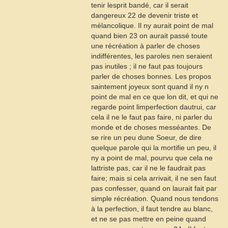
tenir lesprit bandé, car il serait
dangereux
22
de devenir triste et
mélancolique. Il ny aurait point de mal
quand bien
23
on aurait passé toute
une récréation à parler de choses
indifférentes, les paroles nen seraient
pas inutiles ; il ne faut pas toujours
parler de choses bonnes. Les propos
saintement joyeux sont quand il ny n
point de mal en ce que lon dit, et qui ne
regarde point limperfection dautrui, car
cela il ne le faut pas faire, ni parler du
monde et de choses messéantes. De
se rire un peu dune Soeur, de dire
quelque parole qui la mortifie un peu, il
ny a point de mal, pourvu que cela ne
lattriste pas, car il ne le faudrait pas
faire; mais si cela arrivait, il ne sen faut
pas confesser, quand on laurait fait par
simple récréation. Quand nous tendons
à la perfection, il faut tendre au blanc,
et ne se pas mettre en peine quand