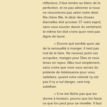
réflexions; il faut tendre au blanc de la
perfection, et ne pas sétonner si nous
ne rencontrons pas selon notre désir.
Ma chère fille, le désir des choses
éternelles doit accoiser
37
votre esprit,
sans vous soucier davoir du sentiment;
et même lon doit croire quon nest pas
digne de lavoir.
« Encore quil semble quon aie
de la sensualité à manger, il nest pas
mal de le faire. Ne recevez point ces
scrupules; mangez pour Dieu et vous
tenez en repos. Allez tout simplement,
sans croire que vous vous servez du
prétexte de lobéissance pour vous
satisfaire; quand votre volonté ny est
pas il ny a nul danger, cest trop
subtiliser.
« Il ne me fâche pas que lon
dorme à loraison, pourvu que lon fasse
ce que lon peut pour se réveiller. Il faut