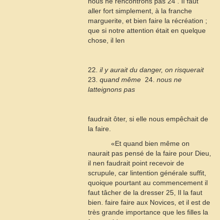
nous ne rencontrons pas
24
. Il faut
aller fort simplement, à la franche
marguerite, et bien faire la récréation ;
que si notre attention était en quelque
chose, il len
22.
il y aurait du danger, on risquerait

23.
quand même
 24.
nous ne
latteignons pas
faudrait ôter, si elle nous empêchait de
la faire.
«Et quand bien même on
naurait pas pensé de la faire pour Dieu,
il nen faudrait point recevoir de
scrupule, car lintention générale suffit,
quoique pourtant au commencement il
faut tâcher de la dresser
25
, Il la faut
bien. faire faire aux Novices, et il est de
très grande importance que les filles la