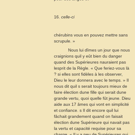
16.
celle-ci
chérubins vous en pouvez mettre sans
scrupule. »
Nous lui dîmes un jour que nous
craignions quil y eût bien du danger
quand des Supérieures nauraient pas
lesprit de la Règle. « Que feriez-vous là
? si elles sont fidèles à les observer,
Dieu le leur donnera avec le temps. » Il
nous dit quil s serait toujours mieux de
faire élection dune fille qui serait dune
grande vertu, quoi quelle fût jeune. Dieu
aide aux
17
âmes qui vont en simplicité
et confiance. s Il dit encore quil lui
fâchait grandement quand on faisait
élection dune Supérieure qui navait pas
la vertu et capacité requise pour sa
charge. « Il y a peu de Supérieures qui