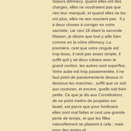
Soeurs dAnnecy; quand elles ont des
charges, elles ne voudraient pas que
rien leur manquât, et quand elles ne les
ont plus, elles ne sen soucient pas.  Il y
a deux choses à corriger en votre
sacristie, car ceci
16
étant la seconde
Maison, je désire que tout y aille bien
comme en la nôtre dAnnecy. La
première, cest que votre cingule est
trop beau, il nest pas assez simple; il
suffit quil y ait deux rubans avec le
grand cordon, les autres sont superflus.
Votre aube est trop passementée; il ne
faut point de passementerie dessus ni
dessous les manches ; suffit que ce soit
aux coutures, et encore, quelle soit bien
petite. Ce que je dis aux
Constitutions
de ne point mettre de poupées sur
lautel, est parce que pour lordinaire
elles sont mal faites et cest une grande
perte de temps, et que les filles
naturellement se plaisent à cela ; mais
pour des anges et