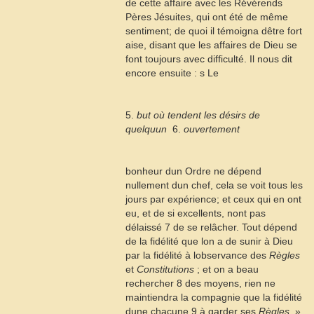
de cette affaire avec les Révérends
Pères Jésuites, qui ont été de même
sentiment; de quoi il témoigna dêtre fort
aise, disant que les affaires de Dieu se
font toujours avec difficulté. Il nous dit
encore ensuite : s Le
5.
but où tendent les désirs de
quelquun
 6.
ouvertement
bonheur dun Ordre ne dépend
nullement dun chef, cela se voit tous les
jours par expérience; et ceux qui en ont
eu, et de si excellents, nont pas
délaissé
7
de se relâcher. Tout dépend
de la fidélité que lon a de sunir à Dieu
par la fidélité à lobservance des
Règles
et
Constitutions
; et on a beau
rechercher
8
des moyens, rien ne
maintiendra la compagnie que la fidélité
dune chacune
9
à garder ses
Règles
. »