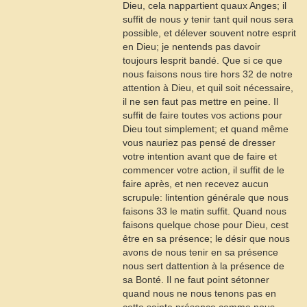
Dieu, cela nappartient quaux Anges; il
suffit de nous y tenir tant quil nous sera
possible, et délever souvent notre esprit
en Dieu; je nentends pas davoir
toujours lesprit bandé. Que si ce que
nous faisons nous tire hors
32
de notre
attention à Dieu, et quil soit nécessaire,
il ne sen faut pas mettre en peine. Il
suffit de faire toutes vos actions pour
Dieu tout simplement; et quand même
vous nauriez pas pensé de dresser
votre intention avant que de faire et
commencer votre action, il suffit de le
faire après, et nen recevez aucun
scrupule: lintention générale que nous
faisons
33
le matin suffit. Quand nous
faisons quelque chose pour Dieu, cest
être en sa présence; le désir que nous
avons de nous tenir en sa présence
nous sert dattention à la présence de
sa Bonté. Il ne faut point sétonner
quand nous ne nous tenons pas en