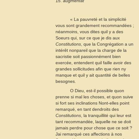
15.
augmentât
« La pauvreté et la simplicité
vous sont grandement recommandées ;
néanmoins, vous dites quil y a des
Soeurs qui, sur ce que je dis aux
Constitutions
, que la Congrégation a un
intérêt nonpareil que la charge de la
sacristie soit passionnément bien
exercée, entendent quil faille avoir des
grandes sollicitudes afin que rien ny
manque et quil y ait quantité de belles
besognes.
O Dieu, est-il possible quon
prenne si mal les choses, et quon suive
si fort ses inclinations Nont-elles point
remarqué, en tant dendroits des
Constitutions
, la tranquillité qui leur est
tant recommandée, laquelle ne se doit
jamais perdre pour chose que ce soit ?
Jai remarqué ces affections à nos