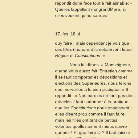
répondit dune face tout à fait aimable: «
Quelles lappellent ma grandMère, si
elles veulent, je ne saurais
17.
les
 18.
à
quy faire ; mais cependant je vois que
ces filles nhonorent ni nobservent leurs
Règles
et
Constitutions
. »
Nous lui dîmes: « Monseigneur,
quand vous aurez fait lEntretien comme
il se faut comporter ès dépositions et
élections des Supérieures, nous ferons
des merveilles à le bien pratiquer. » Il
répondit : « Nos paroles ne font pas des
miracles il faut sadonner à la pratique
que les
Constitutions
nous enseignent :
elles disent prou comme il faut faire,
mais les filles ont tant de petites
volontés quelles aiment mieux suivre
quobéir ! Et que faire là ? Il faut laisser