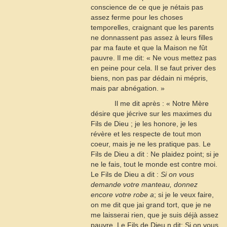
conscience de ce que je nétais pas
assez ferme pour les choses
temporelles, craignant que les parents
ne donnassent pas assez à leurs filles
par ma faute et que la Maison ne fût
pauvre. Il me dit: « Ne vous mettez pas
en peine pour cela. Il se faut priver des
biens, non pas par dédain ni mépris,
mais par abnégation. »
Il me dit après : « Notre Mère
désire que jécrive sur les maximes du
Fils de Dieu ; je les honore, je les
révère et les respecte de tout mon
coeur, mais je ne les pratique pas. Le
Fils de Dieu a dit : Ne plaidez point; si je
ne le fais, tout le monde est contre moi.
Le Fils de Dieu a dit :
Si on vous
demande votre manteau, donnez
encore votre robe
a
; si je le veux faire,
on me dit que jai grand tort, que je ne
me laisserai rien, que je suis déjà assez
pauvre. Le Fils de Dieu n dit: Si on vous