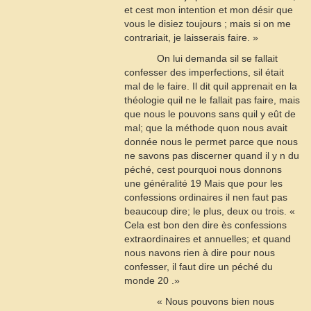
et cest mon intention et mon désir que
vous le disiez toujours ; mais si on me
contrariait, je laisserais faire. »
On lui demanda sil se fallait
confesser des imperfections, sil était
mal de le faire. Il dit quil apprenait en la
théologie quil ne le fallait pas faire, mais
que nous le pouvons sans quil y eût de
mal; que la méthode quon nous avait
donnée nous le permet parce que nous
ne savons pas discerner quand il y n du
péché, cest pourquoi nous donnons
une généralité
19
Mais que pour les
confessions ordinaires il nen faut pas
beaucoup dire; le plus, deux ou trois. «
Cela est bon den dire ès confessions
extraordinaires et annuelles; et quand
nous navons rien à dire pour nous
confesser, il faut dire un péché du
monde
20
.»
« Nous pouvons bien nous