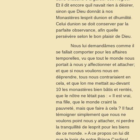
Et il dit encore quil navait rien à désirer,
sinon que Dieu donnât à nos
Monastères lesprit dunion et dhumilité.
Celui dunion se doit conserver par la
parfaite observance, afin quelle
persévère selon le bon plaisir de Dieu.
Nous lui demandâmes comme il
se fallait comporter pour les affaires
temporelles, vu que tout le monde nous
portait à nous y affectionner et attacher;
et que si nous voulions nous en
déprendre, tous nous contrariaient en
cela, et que lon me mettait au-devant
10
les monastères bien bâtis et rentés,
que le nôtre ne létait pas : « Il est vrai,
ma fille, que le monde craint la
pauvreté, mais que faire à cela ? Il faut
témoigner simplement que nous ne
voulons point nous y attacher, ni perdre
la tranquillité de lesprit pour les biens
de ce monde. » A ce propos on lui dit
que le logis de notre Prince Cardinal