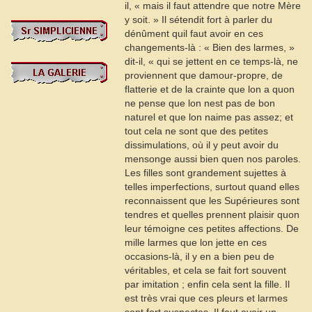
il, « mais il faut attendre que notre Mère
y soit. » Il sétendit fort à parler du
dénûment quil faut avoir en ces
changements-là : « Bien des larmes, »
dit-il, « qui se jettent en ce temps-là, ne
proviennent que damour-propre, de
flatterie et de la crainte que lon a quon
ne pense que lon nest pas de bon
naturel et que lon naime pas assez; et
tout cela ne sont que des petites
dissimulations, où il y peut avoir du
mensonge aussi bien quen nos paroles.
Les filles sont grandement sujettes à
telles imperfections, surtout quand elles
reconnaissent que les Supérieures sont
tendres et quelles prennent plaisir quon
leur témoigne ces petites affections. De
mille larmes que lon jette en ces
occasions-là, il y en a bien peu de
véritables, et cela se fait fort souvent
par imitation ; enfin cela sent la fille. Il
est très vrai que ces pleurs et larmes