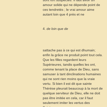
sont fort suspectes. Il faut avoir un
amour solide qui ne dépende point de
ces tendretés ; le vrai amour aime
autant loin que
4
près et ne
4.
de loin que de
sattache pas à ce qui est dhumain;
enfin la grâce ne produit point tout cela.
Que les filles regardent leurs
Supérieures, tandis quelles les ont,
comme tenant la place de Dieu, sans
samuser à tant dinclinations humaines
qui ne sont rien moins que la vraie
vertu. Si bien il est dit que sainte
Thérèse pleurait beaucoup à la mort de
quelque serviteur de Dieu, elle ne doit
pas être imitée en cela, car il faut
seulement imiter les vertus des