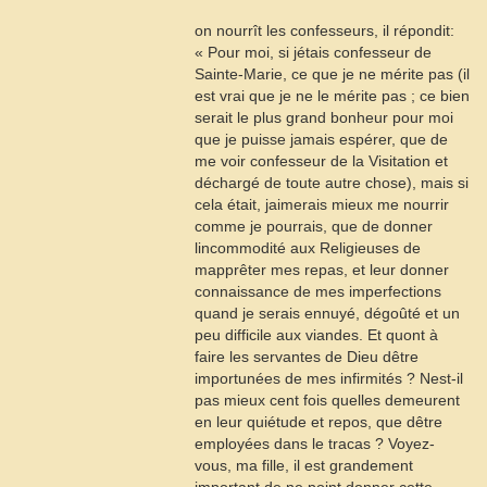
on nourrît les confesseurs, il répondit:
« Pour moi, si jétais confesseur de
Sainte-Marie, ce que je ne mérite pas (il
est vrai que je ne le mérite pas ; ce bien
serait le plus grand bonheur pour moi
que je puisse jamais espérer, que de
me voir confesseur de la Visitation et
déchargé de toute autre chose), mais si
cela était, jaimerais mieux me nourrir
comme je pourrais, que de donner
lincommodité aux Religieuses de
mapprêter mes repas, et leur donner
connaissance de mes imperfections
quand je serais ennuyé, dégoûté et un
peu difficile aux viandes. Et quont à
faire les servantes de Dieu dêtre
importunées de mes infirmités ? Nest-il
pas mieux cent fois quelles demeurent
en leur quiétude et repos, que dêtre
employées dans le tracas ? Voyez-
vous, ma fille, il est grandement