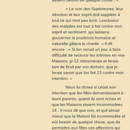
avaient besoin de quelque chose ! »
« Le soin des Supérieures, leur
dévotion et leur esprit doit suppléer à
tout ce qui nest pas écrit. Lexclusion
des malades est tout à fait contre mon
esprit et sentiment: qui laissera
gouverner la prudence humaine et
naturelle gâtera la charité. » Il dit
encore : « Si lon venait un jour à faire
difficulté de recevoir les infirmes en nos
Maisons, je
12
retournerais et ferais
tant de bruit par vos dortoirs, que je
ferais savoir que lon fait
13
contre mon
intention. »
Nous lui dîmes si cétait son
intention que les filles demandassent à
leurs parents, quand ils sont riches et
que les Maisons étaient incommodées
14
. Il nous dit que non, et quil aimait
mieux que la Maison fût incommodée et
eût besoin de quelque chose, que de
permettre aux filles ces affections qui