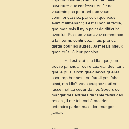
important de ne point donner cette
ouverture aux confesseurs. Je ne
voudrais pas pourtant que vous
commençassiez par celui que vous
avez maintenant ; il est si bon et facile,
quà mon avis il ny n point de difficulté
avec lui. Puisque vous avez commencé
à le nourrir, continuez, mais prenez
garde pour les autres. Jaimerais mieux
quon crût
15
leur pension.
« Il est vrai, ma fille, que je ne
trouve jamais à redire aux viandes, tant
que je puis, sinon quelquefois quelles
sont trop bonnes : ne faut-il pas faire
ainsi, ma fille? Vous craignez quil ne
fasse mal au coeur de nos Soeurs de
manger des entrées de table faites des
restes ; il me fait mal à moi den
entendre parler, mais den manger,
jamais.