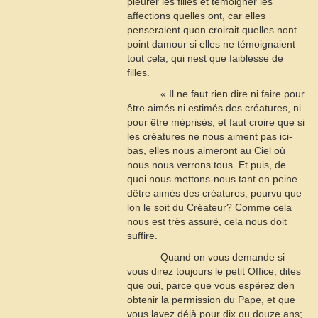
pleurer les filles et témoigner les
affections quelles ont, car elles
penseraient quon croirait quelles nont
point damour si elles ne témoignaient
tout cela, qui nest que faiblesse de
filles.
« Il ne faut rien dire ni faire pour
être aimés ni estimés des créatures, ni
pour être méprisés, et faut croire que si
les créatures ne nous aiment pas ici-
bas, elles nous aimeront au Ciel où
nous nous verrons tous. Et puis, de
quoi nous mettons-nous tant en peine
dêtre aimés des créatures, pourvu que
lon le soit du Créateur? Comme cela
nous est très assuré, cela nous doit
suffire.
Quand on vous demande si
vous direz toujours le petit Office, dites
que oui, parce que vous espérez den
obtenir la permission du Pape, et que
vous lavez déjà pour dix ou douze ans;