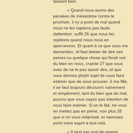
fassent bien.
« Quand nous avons des
pensées de mésestime contre le
prochain, il ny a point de mal quand
nous ne les rejetons pas faute
dattention; suffit
26
que nous les
rejetions quand nous nous en
apercevons. Et quant à ce que vous me
demandez, sil faut laisser de dire ses
peines ou quelque chose qui ferait voir
du bien en nous, crainte
27
que vous
avez de ne le pas savoir dire, et que
vous donnez plutôt sujet de vous faire
estimer que de vous accuser: ô ma fille,
il se faut toujours découvrir naïvement
et simplement, tant du bien que du mal,
pourvu que vous nayez pas intention de
vous faire estimer. Si on le fait, ne vous
en mettez pas en peine, non plus
28
que si on vous méprisait, et namusez
point votre esprit à tout cela.
« Il nest pas mal de revenir