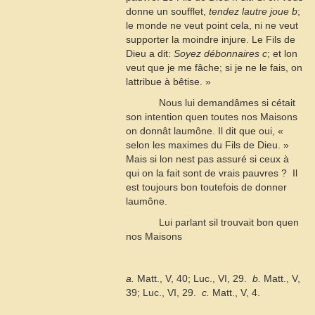
donne un soufflet,
tendez lautre joue
b
;
le monde ne veut point cela, ni ne veut
supporter la moindre injure. Le Fils de
Dieu a dit:
Soyez débonnaires
c
; et lon
veut que je me fâche; si je ne le fais, on
lattribue à bêtise. »
Nous lui demandâmes si cétait
son intention quen toutes nos Maisons
on donnât laumône. Il dit que oui, «
selon les maximes du Fils de Dieu. » 
Mais si lon nest pas assuré si ceux à
qui on la fait sont de vrais pauvres ?  Il
est toujours bon toutefois de donner
laumône.
Lui parlant sil trouvait bon quen
nos Maisons
a.
Matt., V, 40; Luc., VI, 29.
 b.
Matt., V,
39; Luc., VI, 29. 
c.
Matt., V, 4.