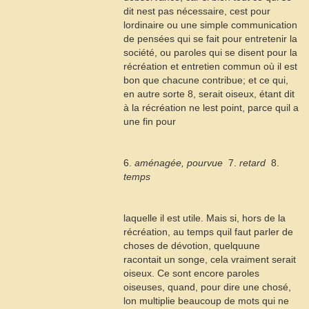
dit nest pas nécessaire, cest pour
lordinaire ou une simple communication
de pensées qui se fait pour entretenir la
société, ou paroles qui se disent pour la
récréation et entretien commun où il est
bon que chacune contribue; et ce qui,
en autre sorte
8
, serait oiseux, étant dit
à la récréation ne lest point, parce quil a
une fin pour
6.
aménagée, pourvue
 7.
retard
 8.
temps
laquelle il est utile. Mais si, hors de la
récréation, au temps quil faut parler de
choses de dévotion, quelquune
racontait un songe, cela vraiment serait
oiseux. Ce sont encore paroles
oiseuses, quand, pour dire une chosé,
lon multiplie beaucoup de mots qui ne