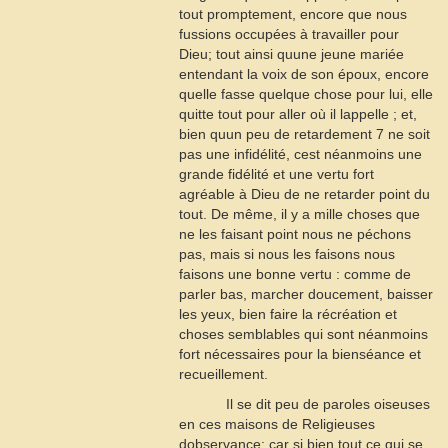
tout promptement, encore que nous
fussions occupées à travailler pour
Dieu; tout ainsi quune jeune mariée
entendant la voix de son époux, encore
quelle fasse quelque chose pour lui, elle
quitte tout pour aller où il lappelle ; et,
bien quun peu de retardement
7
ne soit
pas une infidélité, cest néanmoins une
grande fidélité et une vertu fort
agréable à Dieu de ne retarder point du
tout. De même, il y a mille choses que
ne les faisant point nous ne péchons
pas, mais si nous les faisons nous
faisons une bonne vertu : comme de
parler bas, marcher doucement, baisser
les yeux, bien faire la récréation et
choses semblables qui sont néanmoins
fort nécessaires pour la bienséance et
recueillement.
Il se dit peu de paroles oiseuses
en ces maisons de Religieuses
dobservance; car si bien tout ce qui se