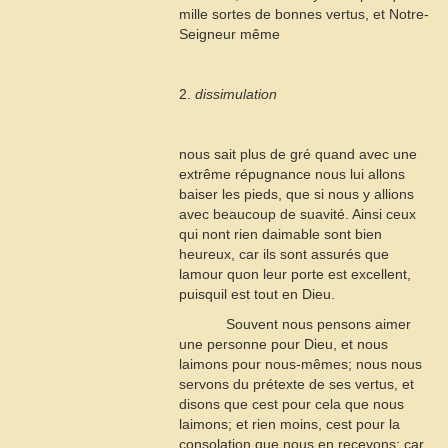
mille sortes de bonnes vertus, et Notre-
Seigneur même
2.
dissimulation
nous sait plus de gré quand avec une
extrême répugnance nous lui allons
baiser les pieds, que si nous y allions
avec beaucoup de suavité. Ainsi ceux
qui nont rien daimable sont bien
heureux, car ils sont assurés que
lamour quon leur porte est excellent,
puisquil est tout en Dieu.
Souvent nous pensons aimer
une personne pour Dieu, et nous
laimons pour nous-mêmes; nous nous
servons du prétexte de ses vertus, et
disons que cest pour cela que nous
laimons; et rien moins, cest pour la
consolation que nous en recevons; car