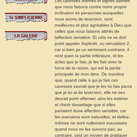
Les caresses mêmes et signes damitié
que nous faisons contre notre propre
inclination ès personnes auxquelles
nous avons de laversion, sont
meilleures et plus agréables à Dieu que
celles que nous faisons attirés de
laffection sensitive. Et cela ne se doit
point appeler duplicité, ou simulation
2
,
car si bien jai un sentiment contraire, il
nest quen la partie inférieure, et les
actes que je fais, je les fais avec la
force de la raison, qui est la partie
principale de mon âme. De manière
que, quand celle à qui je fais ces
caresses saurait que je les lui fais parce
que je lui ai de laversion, elle ne sen
devrait point offenser, ains les estimer
et chérir davantage que si elles
partaient dune affection sensible; car
les aversions sont naturelles, et delles-
mêmes ne sont nullement mauvaises
quand nous ne les suivons pas; au
contraire, cest un moyen de pratiquer