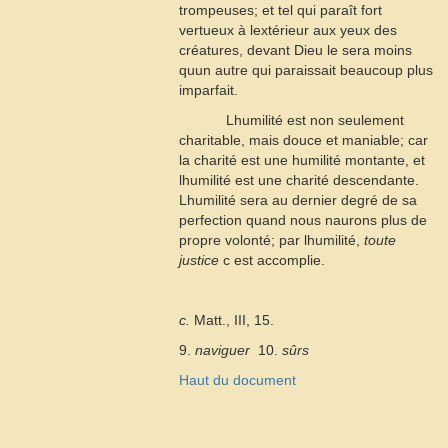
trompeuses; et tel qui paraît fort
vertueux à lextérieur aux yeux des
créatures, devant Dieu le sera moins
quun autre qui paraissait beaucoup plus
imparfait.
Lhumilité est non seulement
charitable, mais douce et maniable; car
la charité est une humilité montante, et
lhumilité est une charité descendante.
Lhumilité sera au dernier degré de sa
perfection quand nous naurons plus de
propre volonté; par lhumilité,
toute
justice
c
est accomplie.
c.
Matt., III, 15.
9.
naviguer
 10.
sûrs
Haut du document