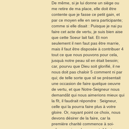
De même, si je lui donne un siège ou
me retire de ma place, elle doit être
contente que je fasse ce petit gain, et
par ce moyen elle en sera participante;
comme si elle disait : Puisque je nai pu
faire cet acte de vertu, je suis bien aise
que cette Soeur lait fait. Et non
seulement il nen faut pas être marrie,
mais il faut être disposée à contribuer
4
tout ce que nous pouvons pour cela,
jusquà notre peau sil en était besoin;
car, pourvu que Dieu soit glorifié, il ne
nous doit pas chaloir
5
comment ni par
qui; de telle sorte que sil se présentait
une occasion de faire quelque oeuvre
de vertu, et que Notre-Seigneur nous
demandât qui nous aimerions mieux qui
la fît, il faudrait répondre : Seigneur,
celle qui la pourra faire plus à votre
gloire. Or, nayant point ce choix, nous
devons désirer de la faire, car la
première charité commence à soi-