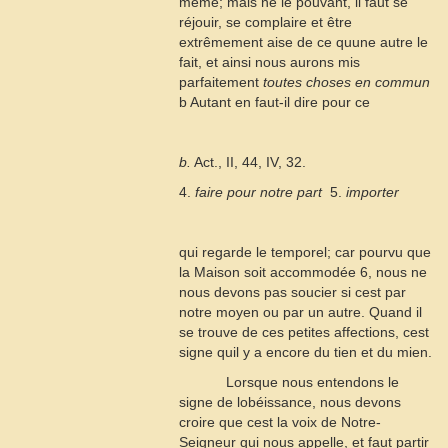
même; mais ne le pouvant, il faut se
réjouir, se complaire et être
extrêmement aise de ce quune autre le
fait, et ainsi nous aurons mis
parfaitement
toutes choses en commun
b
Autant en faut-il dire pour ce
b.
Act., II, 44, IV, 32.
4.
faire pour notre part
 5.
importer
qui regarde le temporel; car pourvu que
la Maison soit accommodée
6
, nous ne
nous devons pas soucier si cest par
notre moyen ou par un autre. Quand il
se trouve de ces petites affections, cest
signe quil y a encore du tien et du mien.
Lorsque nous entendons le
signe de lobéissance, nous devons
croire que cest la voix de Notre-
Seigneur qui nous appelle, et faut partir