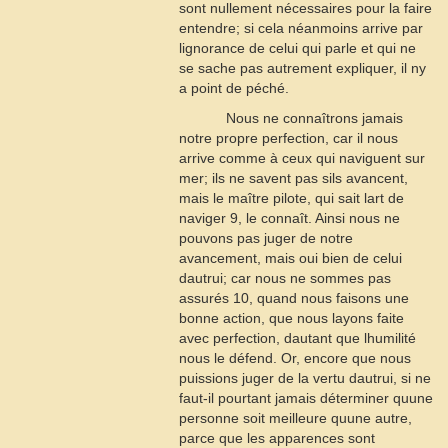
sont nullement nécessaires pour la faire
entendre; si cela néanmoins arrive par
lignorance de celui qui parle et qui ne
se sache pas autrement expliquer, il ny
a point de péché.
Nous ne connaîtrons jamais
notre propre perfection, car il nous
arrive comme à ceux qui naviguent sur
mer; ils ne savent pas sils avancent,
mais le maître pilote, qui sait lart de
naviger
9
, le connaît. Ainsi nous ne
pouvons pas juger de notre
avancement, mais oui bien de celui
dautrui; car nous ne sommes pas
assurés
10
, quand nous faisons une
bonne action, que nous layons faite
avec perfection, dautant que lhumilité
nous le défend. Or, encore que nous
puissions juger de la vertu dautrui, si ne
faut-il pourtant jamais déterminer quune
personne soit meilleure quune autre,
parce que les apparences sont