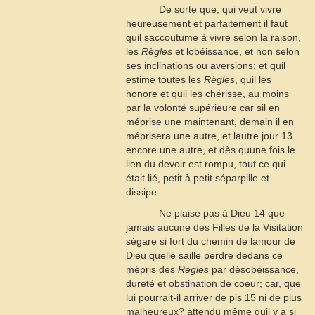
De sorte que, qui veut vivre
heureusement et parfaitement il faut
quil saccoutume à vivre selon la raison,
les
Règles
et lobéissance, et non selon
ses inclinations ou aversions; et quil
estime toutes les
Règles
, quil les
honore et quil les chérisse, au moins
par la volonté supérieure car sil en
méprise une maintenant, demain il en
méprisera une autre, et lautre jour
13
encore une autre, et dès quune fois le
lien du devoir est rompu, tout ce qui
était lié, petit à petit séparpille et
dissipe.
Ne plaise pas à Dieu
14
que
jamais aucune des Filles de la Visitation
ségare si fort du chemin de lamour de
Dieu quelle saille perdre dedans ce
mépris des
Règles
par désobéissance,
dureté et obstination de coeur; car, que
lui pourrait-il arriver de pis
15
ni de plus
malheureux? attendu même quil y a si