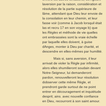
laversion par la raison, considération et
résolution de la partie supérieure de
lâme, attendant que Dieu leur envoie de
la consolation en leur chemin, et leur
fasse voir (comme à Jacob lorsquil était
las et recru
17
en son voyage
b
) que
les
Règles
et méthode de vie quelles
ont embrassées sont la vraie échelle
par laquelle elles doivent, à guise
dAnges, monter à Dieu par charité, et
descendre en elles-mêmes par humilité.
Mais si, sans aversion, il leur
arrivait de violer la Règle par infirmité,
alors elles shumilieront soudain devant
Notre-Seigneur, lui demanderont
pardon, renouvelleront leur résolution
dobserver cette même Règle, et
prendront garde surtout de ne point
entrer en découragement et inquiétude
desprit; ains. avec nouvelle confiance
en Dieu, recourront à son saint amour.