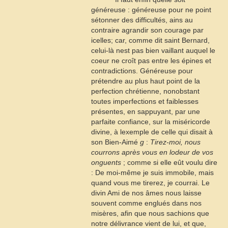
généreuse : généreuse pour ne point
sétonner des difficultés, ains au
contraire agrandir son courage par
icelles; car, comme dit saint Bernard,
celui-là nest pas bien vaillant auquel le
coeur ne croît pas entre les épines et
contradictions. Généreuse pour
prétendre au plus haut point de la
perfection chrétienne, nonobstant
toutes imperfections et faiblesses
présentes, en sappuyant, par une
parfaite confiance, sur la miséricorde
divine, à lexemple de celle qui disait à
son Bien-Aimé
g
:
Tirez-moi, nous
courrons après vous en lodeur de vos
onguents
; comme si elle eût voulu dire
: De moi-même je suis immobile, mais
quand vous me tirerez, je courrai. Le
divin Ami de nos âmes nous laisse
souvent comme englués dans nos
misères, afin que nous sachions que
notre délivrance vient de lui, et que,