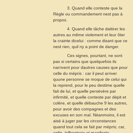
3. Quand elle conteste que la
Règle ou commandement nest pas à
propos.
4. Quand elle tâche dattirer les
autres au même violement et leur ôter
la crainte dicelui : comme disant que ce
nest rien, quil ny a point de danger.
Ces signes, pourtant, ne sont
pas si certains que quelquefois ils
narrivent pour dautres causes que pour
celle du mépris : car il peut arriver
quune personne se moque de celui qui
la reprend, pour le peu destime quelle
fait de lui, et quelle persévère par
infirmité, et quelle conteste par dépit et
colère, et quelle débauche
9
les autres,
pour avoir des compagnes et des
excuses en son mal. Néanmoins, il est
aisé à juger par les circonstances
quand tout cela se fait par mépris; car,
enfin, leffronterie et manifeste