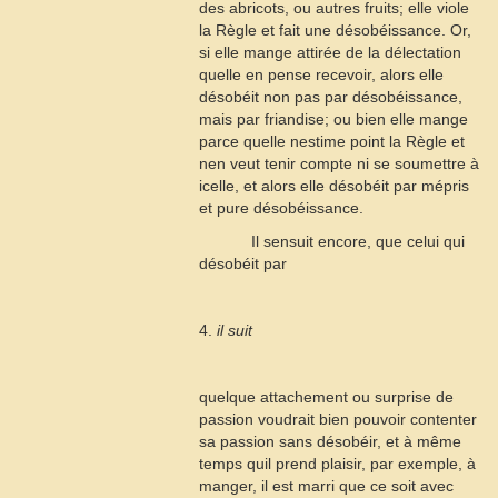
des abricots, ou autres fruits; elle viole
la Règle et fait une désobéissance. Or,
si elle mange attirée de la délectation
quelle en pense recevoir, alors elle
désobéit non pas par désobéissance,
mais par friandise; ou bien elle mange
parce quelle nestime point la Règle et
nen veut tenir compte ni se soumettre à
icelle, et alors elle désobéit par mépris
et pure désobéissance.
Il sensuit encore, que celui qui
désobéit par
4.
il suit
quelque attachement ou surprise de
passion voudrait bien pouvoir contenter
sa passion sans désobéir, et à même
temps quil prend plaisir, par exemple, à
manger, il est marri que ce soit avec