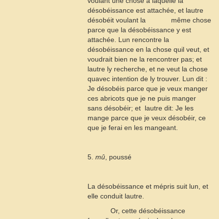
voulant une chose à laquelle la
désobéissance est attachée, et lautre
désobéit voulant la
même chose
parce que la désobéissance y est
attachée. Lun rencontre la
désobéissance en la chose quil veut, et
voudrait bien ne la rencontrer pas; et
lautre ly recherche, et ne veut la chose
quavec intention de ly trouver. Lun dit :
Je désobéis parce que je veux manger
ces abricots que je ne puis manger
sans désobéir; et
lautre dit: Je les
mange parce que je veux désobéir, ce
que je ferai en les mangeant.
5.
mû
, poussé
La désobéissance et mépris suit lun, et
elle conduit lautre.
Or, cette désobéissance