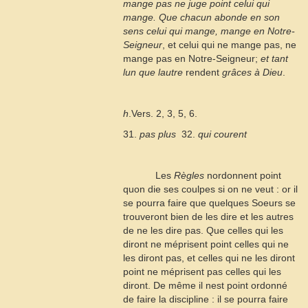
mange pas ne juge point celui qui
mange. Que chacun abonde en son
sens celui qui mange, mange en Notre-
Seigneur
, et celui qui ne mange pas, ne
mange pas en Notre-Seigneur;
et tant
lun que lautre
rendent
grâces à Dieu
.
h
.Vers. 2, 3, 5, 6.
31.
pas plus
 32.
qui courent
Les
Règles
nordonnent point
quon die ses coulpes si on ne veut : or il
se pourra faire que quelques Soeurs se
trouveront bien de les dire et les autres
de ne les dire pas. Que celles qui les
diront ne méprisent point celles qui ne
les diront pas, et celles qui ne les diront
point ne méprisent pas celles qui les
diront. De même il nest point ordonné
de faire la discipline : il se pourra faire