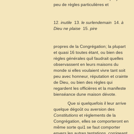
peu de règles particulières et
12.
inutile
 13.
le surlendemain
 14.
à
Dieu ne plaise
 15.
pire
propres de la Congrégation; la plupart
et quasi
16
toutes étant, ou bien des
règles générales quil faudrait quelles
observassent en leurs maisons du
monde si elles voulaient vivre tant soit
peu avec honneur, réputation et crainte
de Dieu, ou bien des règles qui
regardent les officières et la manifeste
bienséance dune maison dévote.
Que si quelquefois il leur arrive
quelque dégoût ou aversion des
Constitutions
et règlements de la
Congrégation, elles se comporteront en
même sorte qui1 se faut comporter
envers les autres tentations, corrigeant