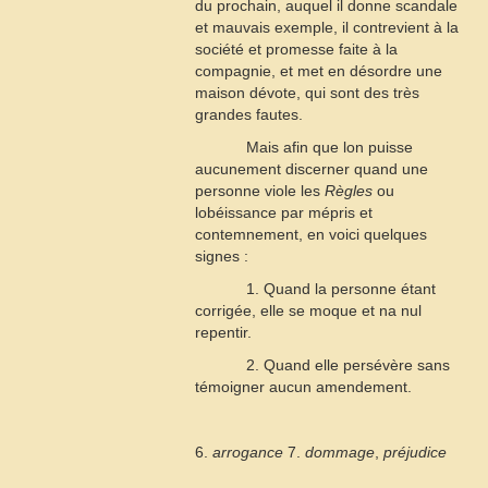
du prochain, auquel il donne scandale
et mauvais exemple, il contrevient à la
société et promesse faite à la
compagnie, et met en désordre une
maison dévote, qui sont des très
grandes fautes.
Mais afin que lon puisse
aucunement discerner quand une
personne viole les
Règles
ou
lobéissance par mépris et
contemnement, en voici quelques
signes :
1. Quand la personne étant
corrigée, elle se moque et na nul
repentir.
2. Quand elle persévère sans
témoigner aucun amendement.
6.
arrogance
7.
dommage
,
préjudice