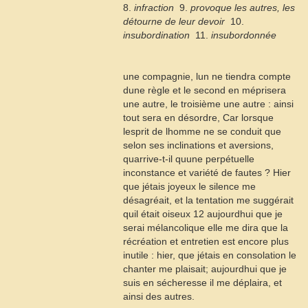
8.
infraction
 9.
provoque les autres, les
détourne de leur devoir
 10.
insubordination
 11.
insubordonnée
une compagnie, lun ne tiendra compte
dune règle et le second en méprisera
une autre, le troisième une autre : ainsi
tout sera en désordre, Car lorsque
lesprit de lhomme ne se conduit que
selon ses inclinations et aversions,
quarrive-t-il quune perpétuelle
inconstance et variété de fautes ? Hier
que jétais joyeux le silence me
désagréait, et la tentation me suggérait
quil était oiseux
12
aujourdhui que je
serai mélancolique elle me dira que la
récréation et entretien est encore plus
inutile : hier, que jétais en consolation le
chanter me plaisait; aujourdhui que je
suis en sécheresse il me déplaira, et
ainsi des autres.