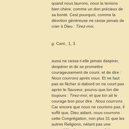
quand nous laurons, nous la tenions
bien chère, comme un don précieux de
sa bonté. Cest pourquoi, comme la
dévotion généreuse ne cesse jamais de
crier à Dieu :
Tirez-moi
,
g
. Cant., 1, 3.
aussi ne cesse-t-elle jamais daspirer,
despérer et de se promettre
courageusement de courir, et de dire :
Nous courrons après vous
. Et ne faut
pas se fâcher si dabord on ne court pas
après le Sauveur, pourvu que lon die
toujours :
Tirez-moi
, et que lon ait le
courage bon pour dire :
Nous courrons
.
Car encore que nous ne courions pas, il
suffit que, Dieu aidant, nous courrons :
cette Congrégation, non plus
31
que les
autres Religions, nétant pas une