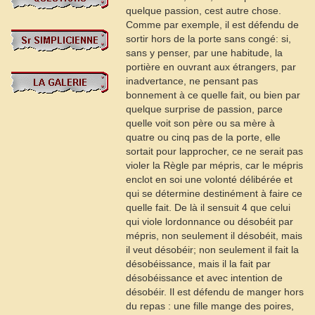
quelque passion, cest autre chose.
Comme par exemple, il est défendu de
sortir hors de la porte sans congé: si,
sans y penser, par une habitude, la
portière en ouvrant aux étrangers, par
inadvertance, ne pensant pas
bonnement à ce quelle fait, ou bien par
quelque surprise de passion, parce
quelle voit son père ou sa mère à
quatre ou cinq pas de la porte, elle
sortait pour lapprocher, ce ne serait pas
violer la Règle par mépris, car le mépris
enclot en soi une volonté délibérée et
qui se détermine destinément à faire ce
quelle fait. De là il sensuit
4
que celui
qui viole lordonnance ou désobéit par
mépris, non seulement il désobéit, mais
il veut désobéir; non seulement il fait la
désobéissance, mais il la fait par
désobéissance et avec intention de
désobéir. Il est défendu de manger hors
du repas : une fille mange des poires,