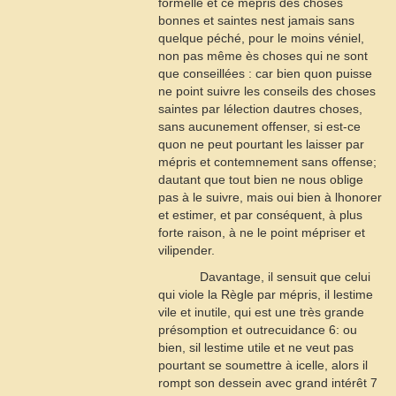
formelle et ce mépris des choses
bonnes et saintes nest jamais sans
quelque péché, pour le moins véniel,
non pas même ès choses qui ne sont
que conseillées : car bien quon puisse
ne point suivre les conseils des choses
saintes par lélection dautres choses,
sans aucunement offenser, si est-ce
quon ne peut pourtant les laisser par
mépris et contemnement sans offense;
dautant que tout bien ne nous oblige
pas à le suivre, mais oui bien à lhonorer
et estimer, et par conséquent, à plus
forte raison, à ne le point mépriser et
vilipender.
Davantage, il sensuit que celui
qui viole la Règle par mépris, il lestime
vile et inutile, qui est une très grande
présomption et outrecuidance
6
: ou
bien, sil lestime utile et ne veut pas
pourtant se soumettre à icelle, alors il
rompt son dessein avec grand intérêt
7