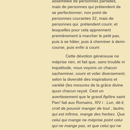
assemblée de personnes parfaites,
mais de personnes qui prétendent de
se perfectionner; non point de
personnes courantes
32
, mais de
personnes qui. prétendent courir, et
lesquelles pour cela apprennent
premièrement à marcher le petit pas,
puis à se hâter, puis à cheminer à demi-
course, puis enfin à courir.
Cette dévotion généreuse ne
méprise rien, et fait que, sans trouble ni
inquiétude, nous voyons un chacun
sacheminer, courir et voler diversement,
selon la diversité des inspirations et
variété (les mesures de la grâce divine
quun chacun reçoit. Cest un
avertissement que le grand Apôtre saint
Pan! fait aux Romains, XIV
i
:
Lun
, dit-il,
croit de pouvoir manger de tout ; lautre,
qui est infirme, mange des herbes. Que
celui qui mange ne méprise point celui
qui ne mange pas, et que celui qui ne