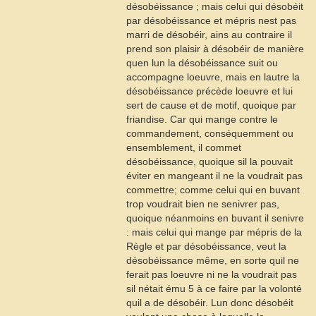
désobéissance ; mais celui qui désobéit
par désobéissance et mépris nest pas
marri de désobéir, ains au contraire il
prend son plaisir à désobéir de manière
quen lun la désobéissance suit ou
accompagne loeuvre, mais en lautre la
désobéissance précède loeuvre et lui
sert de cause et de motif, quoique par
friandise. Car qui mange contre le
commandement, conséquemment ou
ensemblement, il commet
désobéissance, quoique sil la pouvait
éviter en mangeant il ne la voudrait pas
commettre; comme celui qui en buvant
trop voudrait bien ne senivrer pas,
quoique néanmoins en buvant il senivre
: mais celui qui mange par mépris de la
Règle et par désobéissance, veut la
désobéissance même, en sorte quil ne
ferait pas loeuvre ni ne la voudrait pas
sil nétait ému
5
à ce faire par la volonté
quil a de désobéir. Lun donc désobéit