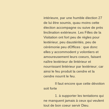
intérieure, par une humble élection
27
de lui être soumis, quau moins cette
élection accompagne ou suive de près
linclination extérieure. Les Filles de la
Visitation ont fort peu de règles pour
lextérieur, peu daustérités, peu de
cérémonie peu dOffices : que donc
elles y accommodent y volontiers et
amoureusement leurs coeurs, faisant
naître lextérieur de lintérieur et
nourrissant lintérieur par lextérieur; car
ainsi le feu produit la cendre et la
cendre nourrit le feu.
Il faut encore que cette dévotion
soit forte
1. à supporter les tentations qui
ne manquent jamais à ceux qui veulent
tout de bon coeur servir Dieu.