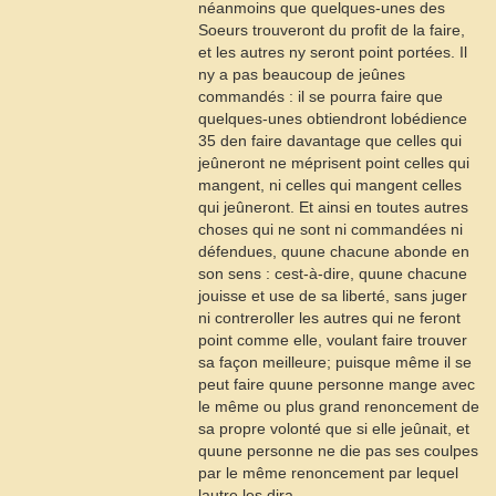
néanmoins que quelques-unes des
Soeurs trouveront du profit de la faire,
et les autres ny seront point portées. Il
ny a pas beaucoup de jeûnes
commandés : il se pourra faire que
quelques-unes obtiendront lobédience
35
den faire davantage que celles qui
jeûneront ne méprisent point celles qui
mangent, ni celles qui mangent celles
qui jeûneront. Et ainsi en toutes autres
choses qui ne sont ni commandées ni
défendues, quune chacune abonde en
son sens : cest-à-dire, quune chacune
jouisse et use de sa liberté, sans juger
ni contreroller les autres qui ne feront
point comme elle, voulant faire trouver
sa façon meilleure; puisque même il se
peut faire quune personne mange avec
le même ou plus grand renoncement de
sa propre volonté que si elle jeûnait, et
quune personne ne die pas ses coulpes
par le même renoncement par lequel
lautre les dira.