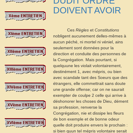
DUDIT ORDRE
DOIVENT AVOIR
Ces
Règles
et
Constitutions
nobligent aucunement delles-mêmes à
aucun péché, ni mortel ni véniel, ains
seulement sont données pour la
direction et conduite des personnes de
la Congrégation. Mais pourtant, si
quelquune les violait volontairement,
destinément
1
, avec mépris, ou bien
avec scandale tant des Soeurs que des
étrangers, elle commettrait sans doute
une grande offense; car on ne saurait
exempter de coulpe
2
celle qui arrive à
déshonorer les choses de Dieu, dément
sa profession, renverse la
Congrégation, nie et dissipe les fleurs
de bon exemple et de bonne odeur
quelle doit produire envers le prochain :
si bien quun tel mépris volontaire serait