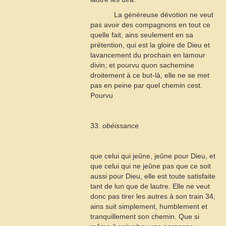
La généreuse dévotion ne veut
pas avoir des compagnons en tout ce
quelle fait, ains seulement en sa
prétention, qui est la gloire de Dieu et
lavancement du prochain en lamour
divin; et pourvu quon sachemine
droitement à ce but-là, elle ne se met
pas en peine par quel chemin cest.
Pourvu
33.
obéissance
que celui qui jeûne, jeûne pour Dieu, et
que celui qui ne jeûne pas que ce soit
aussi pour Dieu, elle est toute satisfaite
tant de lun que de lautre. Elle ne veut
donc pas tirer les autres à son train
34
,
ains suit simplement, humblement et
tranquillement son chemin. Que si