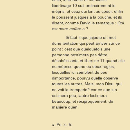
libertinage
10
suit ordinairement le
mépris, et ceux qui lont au coeur, enfin
le poussent jusques à la bouche, et ils
disent, comme David le remarque :
Qui
est notre maître
a
?
Si faut-il que jajoute un mot
dune tentation qui peut arriver sur ce
point : cest que quelquefois une
personne nestimera pas dêtre
désobéissante et libertine
11
quand elle
ne méprise quune ou deux règles,
lesquelles lui semblent de peu
dimportance, pourvu quelle observe
toutes les autres. Mais, mon Dieu, qui
ne voit la tromperie? car ce que lun
estimera peu, lautre lestimera
beaucoup, et réciproquement; de
manière quen
a.
Ps. xi, 5.