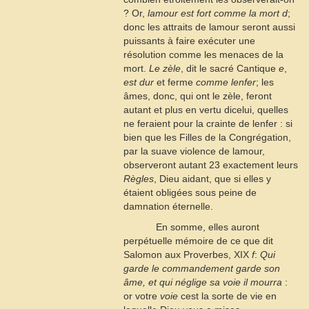
? Or,
lamour est fort comme la mort
d
;
donc les attraits de lamour seront aussi
puissants à faire exécuter une
résolution comme les menaces de la
mort.
Le zèle
, dit le sacré Cantique
e
,
est dur
et ferme
comme lenfer
; les
âmes, donc, qui ont le zèle, feront
autant et plus en vertu dicelui, quelles
ne feraient pour la crainte de lenfer : si
bien que les Filles de la Congrégation,
par la suave violence de lamour,
observeront autant
23
exactement leurs
Règles
, Dieu aidant, que si elles y
étaient obligées sous peine de
damnation éternelle.
En somme, elles auront
perpétuelle mémoire de ce que dit
Salomon aux Proverbes, XIX
f
:
Qui
garde le commandement garde son
âme, et qui néglige sa voie il mourra
:
or votre
voie
cest la sorte de vie en