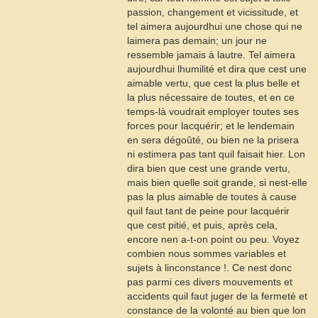
passion, changement et vicissitude, et
tel aimera aujourdhui une chose qui ne
laimera pas demain; un jour ne
ressemble jamais à lautre. Tel aimera
aujourdhui lhumilité et dira que cest une
aimable vertu, que cest la plus belle et
la plus nécessaire de toutes, et en ce
temps-là voudrait employer toutes ses
forces pour lacquérir; et le lendemain
en sera dégoûté, ou bien ne la prisera
ni estimera pas tant quil faisait hier. Lon
dira bien que cest une grande vertu,
mais bien quelle soit grande, si nest-elle
pas la plus aimable de toutes à cause
quil faut tant de peine pour lacquérir
que cest pitié, et puis, après cela,
encore nen a-t-on point ou peu. Voyez
combien nous sommes variables et
sujets à linconstance !. Ce nest donc
pas parmi ces divers mouvements et
accidents quil faut juger de la fermeté et
constance de la volonté au bien que lon