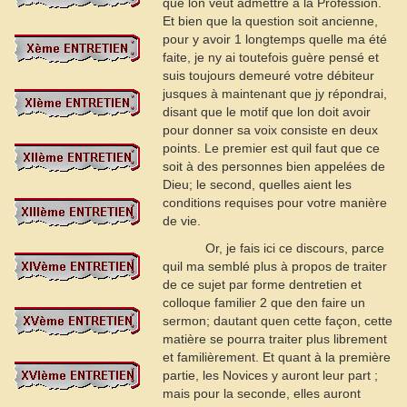
que lon veut admettre à la Profession.
Et bien que la question soit ancienne,
pour y avoir
1
longtemps quelle ma été
faite, je ny ai toutefois guère pensé et
suis toujours demeuré votre débiteur
jusques à maintenant que jy répondrai,
disant que le motif que lon doit avoir
pour donner sa voix consiste en deux
points. Le premier est quil faut que ce
soit à des personnes bien appelées de
Dieu; le second, quelles aient les
conditions requises pour votre manière
de vie.
Or, je fais ici ce discours, parce
quil ma semblé plus à propos de traiter
de ce sujet par forme dentretien et
colloque familier
2
que den faire un
sermon; dautant quen cette façon, cette
matière se pourra traiter plus librement
et familièrement. Et quant à la première
partie, les Novices y auront leur part ;
mais pour la seconde, elles auront