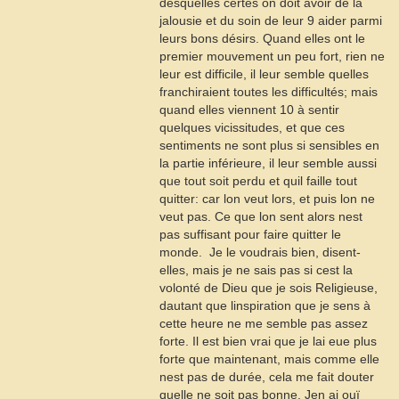
desquelles certes on doit avoir de la
jalousie et du soin de leur
9
aider parmi
leurs bons désirs. Quand elles ont le
premier mouvement un peu fort, rien ne
leur est difficile, il leur semble quelles
franchiraient toutes les difficultés; mais
quand elles viennent
10
à sentir
quelques vicissitudes, et que ces
sentiments ne sont plus si sensibles en
la partie inférieure, il leur semble aussi
que tout soit perdu et quil faille tout
quitter: car lon veut lors, et puis lon ne
veut pas. Ce que lon sent alors nest
pas suffisant pour faire quitter le
monde.  Je le voudrais bien, disent-
elles, mais je ne sais pas si cest la
volonté de Dieu que je sois Religieuse,
dautant que linspiration que je sens à
cette heure ne me semble pas assez
forte. Il est bien vrai que je lai eue plus
forte que maintenant, mais comme elle
nest pas de durée, cela me fait douter
quelle ne soit pas bonne. Jen ai ouï