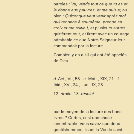
paroles :
Va, vends tout ce que tu as et
le donne aux pauvres, et me suis
e
;
ou
bien :
Quiconque veut venir après moi,
quil renonce à soi-même, prenne sa
croix et me suive
f
, et plusieurs autres,
quittèrent tout, et firent avec un courage
admirable ce que Notre-Seigneur leur
commandait par la lecture.
Combien y en a t-il qui ont été appelés
de Dieu
d.
Act., VII, 55.  e. Matt., XIX, 21.  f.
Ibid., XVI, 24 ; Luc., IX, 23.
12.
droite
 13.
résolut
par le moyen de la lecture des bons
livres ? Certes, cest une chose
innombrable. Vous savez que deux
gentilshommes, lisant la Vie de saint