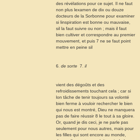
des révélations pour ce sujet. Il ne faut
non plus lexamen de dix ou douze
docteurs de la Sorbonne pour examiner
si linspiration est bonne ou mauvaise,
sil la faut suivre ou non ; mais il faut
bien cultiver et correspondre au premier
mouvement, et puis
7
ne se faut point
mettre en peine sil
6.
de sorte
 7.
il
vient des dégoûts et des
refroidissements touchant cela ; car si
lon tâche de tenir toujours sa volonté
bien ferme à vouloir rechercher le bien
qui nous est montré, Dieu ne manquera
pas de faire réussir
8
le tout à sa gloire.
Or, quand je dis ceci, je ne parle pas
seulement pour nous autres, mais pour
les filles qui sont encore au monde,