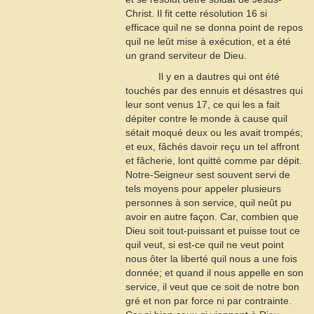
Christ. Il fit cette résolution
16
si
efficace quil ne se donna point de repos
quil ne leût mise à exécution, et a été
un grand serviteur de Dieu.
Il y en a dautres qui ont été
touchés par des ennuis et désastres qui
leur sont venus
17
, ce qui les a fait
dépiter contre le monde à cause quil
sétait moqué deux ou les avait trompés;
et eux, fâchés davoir reçu un tel affront
et fâcherie, lont quitté comme par dépit.
Notre-Seigneur sest souvent servi de
tels moyens pour appeler plusieurs
personnes à son service, quil neût pu
avoir en autre façon. Car, combien que
Dieu soit tout-puissant et puisse tout ce
quil veut, si est-ce quil ne veut point
nous ôter la liberté quil nous a une fois
donnée; et quand il nous appelle en son
service, il veut que ce soit de notre bon
gré et non par force ni par contrainte.