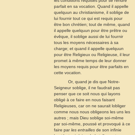
les conditions requises pour se rendre
parfait en sa vocation. Quand il appelle
quelquun au christianisme, il soblige de
lui fournir tout ce qui est requis pour
être bon chrétien; tout de même, quand
il appelle quelquun pour être prêtre ou
évêque, il soblige aussi de lui fournir
tous les moyens nécessaires à sa
charge; et quand il appelle quelquun
pour être Religieux ou Religieuse, il leur
promet à même temps de leur donner
les moyens requis pour être parfaits en
cette vocation.
Or, quand je dis que Notre-
Seigneur soblige, il ne faudrait pas
penser que ce soit nous qui layons
obligé à ce faire en nous faisant
Religieuses, car on ne saurait lobliger
comme nous nous obligeons les uns les
autres ; mais Dieu soblige soi-même
par soi-même, poussé et provoqué à ce
faire par
les entrailles
de son infinie