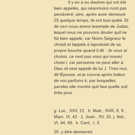
Il y en a eu dautres qui ont été
bien appelés, qui néanmoins nont pas
persévéré; ains, après avoir demeuré
25
quelque temps, ils ont tout quitté. Et
de ceci nous avons lexemple de Judas,
lequel nous ne pouvons douter quil ne
fût bien appelé; car Notre-Seigneur le
choisit et lappela à lapostolat de sa
propre bouche quand il dit :
Je vous ai
choisis, ce nest pas vous qui mavez
choisi
i
, car
personne ne peut aller
à
Dieu sil nest appelé de lui
J
.
Tirez-moi
,
dit lEpouse, et je courrai
après lodeur
de vos parfums
k
; par lesquelles
paroles elle montre quil faut quelle soit
tirée pour
g.
Luc., XXV, 21.  h. Matt., XVIII, 8, 9 ;
Marc. IX, 42.  1. Joan., XV, 16. j. Ibid.,
VI, 44, 66.  k. Cant., I, 3.
25.
y être demeurés