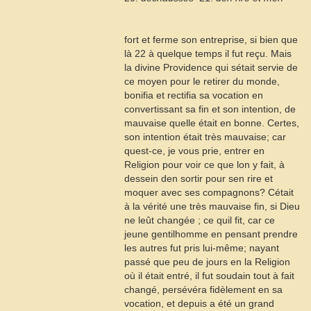
fort et ferme son entreprise, si bien que
là
22
à quelque temps il fut reçu. Mais
la divine Providence qui sétait servie de
ce moyen pour le retirer du monde,
bonifia et rectifia sa vocation en
convertissant sa fin et son intention, de
mauvaise quelle était en bonne. Certes,
son intention était très mauvaise; car
quest-ce, je vous prie, entrer en
Religion pour voir ce que lon y fait, à
dessein den sortir pour sen rire et
moquer avec ses compagnons? Cétait
à la vérité une très mauvaise fin, si Dieu
ne leût changée ; ce quil fit, car ce
jeune gentilhomme en pensant prendre
les autres fut pris lui-même; nayant
passé que peu de jours en la Religion
où il était entré, il fut soudain tout à fait
changé, persévéra fidèlement en sa
vocation, et depuis a été un grand