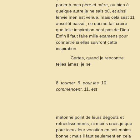
parler à mes père et mère, ou bien à
quelque autre je ne sais où, et ainsi
lenvie men est venue, mais cela sest
11
aussitôt passé ; ce qui me fait croire
que telle inspiration nest pas de Dieu.
Enfin il faut faire mille examens pour
connaître si elles suivront cette
inspiration.
Certes, quand je rencontre
telles âmes, je ne
8.
tourner
 9.
pour les
 10.
commencent
. 11.
est
métonne point de leurs dégoûts et
refroidissements, ni moins crois-je que
pour iceux leur vocation en soit moins
bonne ; mais il faut seulement en cela