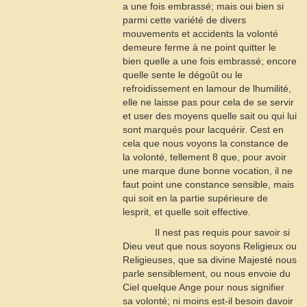
a une fois embrassé; mais oui bien si
parmi cette variété de divers
mouvements et accidents la volonté
demeure ferme à ne point quitter le
bien quelle a une fois embrassé; encore
quelle sente le dégoût ou le
refroidissement en lamour de lhumilité,
elle ne laisse pas pour cela de se servir
et user des moyens quelle sait ou qui lui
sont marqués pour lacquérir. Cest en
cela que nous voyons la constance de
la volonté, tellement
8
que, pour avoir
une marque dune bonne vocation, il ne
faut point une constance sensible, mais
qui soit en la partie supérieure de
lesprit, et quelle soit effective.
Il nest pas requis pour savoir si
Dieu veut que nous soyons Religieux ou
Religieuses, que sa divine Majesté nous
parle sensiblement, ou nous envoie du
Ciel quelque Ange pour nous signifier
sa volonté; ni moins est-il besoin davoir