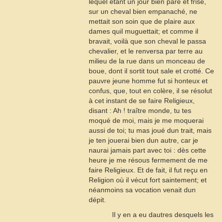
lequel étant un jour bien paré et frisé,
sur un cheval bien empanaché, ne
mettait son soin que de plaire aux
dames quil muguettait; et comme il
bravait, voilà que son cheval le passa
chevalier, et le renversa par terre au
milieu de la rue dans un monceau de
boue, dont il sortit tout sale et crotté. Ce
pauvre jeune homme fut si honteux et
confus, que, tout en colère, il se résolut
à cet instant de se faire Religieux,
disant : Ah ! traître monde, tu tes
moqué de moi, mais je me moquerai
aussi de toi; tu mas joué dun trait, mais
je ten jouerai bien dun autre, car je
naurai jamais part avec toi : dès cette
heure je me résous fermement de me
faire Religieux. Et de fait, il fut reçu en
Religion où il vécut fort saintement; et
néanmoins sa vocation venait dun
dépit.
Il y en a eu dautres desquels les