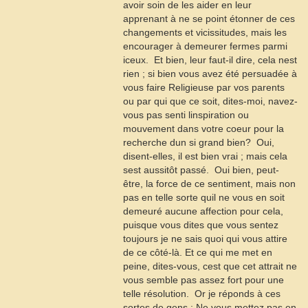
avoir soin de les aider en leur
apprenant à ne se point étonner de ces
changements et vicissitudes, mais les
encourager à demeurer fermes parmi
iceux.  Et bien, leur faut-il dire, cela nest
rien ; si bien vous avez été persuadée à
vous faire Religieuse par vos parents
ou par qui que ce soit, dites-moi, navez-
vous pas senti linspiration ou
mouvement dans votre coeur pour la
recherche dun si grand bien?  Oui,
disent-elles, il est bien vrai ; mais cela
sest aussitôt passé.  Oui bien, peut-
être, la force de ce sentiment, mais non
pas en telle sorte quil ne vous en soit
demeuré aucune affection pour cela,
puisque vous dites que vous sentez
toujours je ne sais quoi qui vous attire
de ce côté-là. Et ce qui me met en
peine, dites-vous, cest que cet attrait ne
vous semble pas assez fort pour une
telle résolution.  Or je réponds à ces
sortes de gens : Ne vous mettez pas en