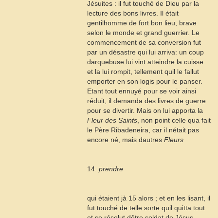
Jésuites : il fut touché de Dieu par la
lecture des bons livres. Il était
gentilhomme de fort bon lieu, brave
selon le monde et grand guerrier. Le
commencement de sa conversion fut
par un désastre qui lui arriva: un coup
darquebuse lui vint atteindre la cuisse
et la lui rompit, tellement quil le fallut
emporter en son logis pour le panser.
Etant tout ennuyé pour se voir ainsi
réduit, il demanda des livres de guerre
pour se divertir. Mais on lui apporta la
Fleur des Saints
, non point celle qua fait
le Père Ribadeneira, car il nétait pas
encore né, mais dautres
Fleurs
14.
prendre
qui étaient jà
15
alors ; et en les lisant, il
fut touché de telle sorte quil quitta tout
et se résolut dêtre soldat de Jésus-