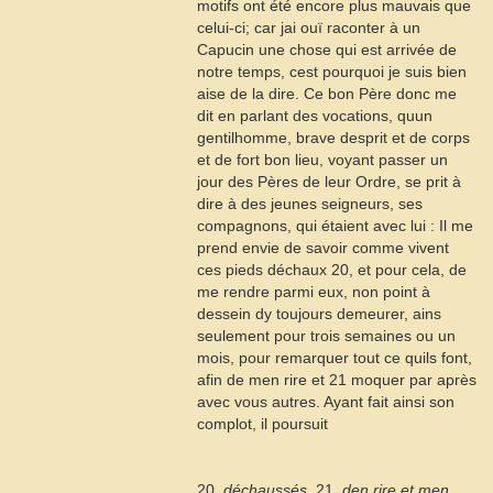
motifs ont été encore plus mauvais que
celui-ci; car jai ouï raconter à un
Capucin une chose qui est arrivée de
notre temps, cest pourquoi je suis bien
aise de la dire. Ce bon Père donc me
dit en parlant des vocations, quun
gentilhomme, brave desprit et de corps
et de fort bon lieu, voyant passer un
jour des Pères de leur Ordre, se prit à
dire à des jeunes seigneurs, ses
compagnons, qui étaient avec lui : Il me
prend envie de savoir comme vivent
ces pieds déchaux
20
, et pour cela, de
me rendre parmi eux, non point à
dessein dy toujours demeurer, ains
seulement pour trois semaines ou un
mois, pour remarquer tout ce quils font,
afin de men rire et
21
moquer par après
avec vous autres. Ayant fait ainsi son
complot, il poursuit
20.
déchaussés
 21.
den rire et men