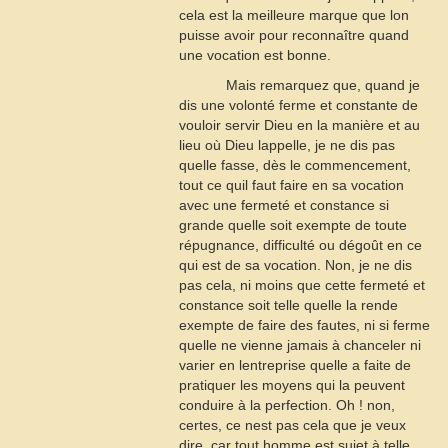
cela est la meilleure marque que lon
puisse avoir pour reconnaître quand
une vocation est bonne.
Mais remarquez que, quand je
dis une volonté ferme et constante de
vouloir servir Dieu en la manière et au
lieu où Dieu lappelle, je ne dis pas
quelle fasse, dès le commencement,
tout ce quil faut faire en sa vocation
avec une fermeté et constance si
grande quelle soit exempte de toute
répugnance, difficulté ou dégoût en ce
qui est de sa vocation. Non, je ne dis
pas cela, ni moins que cette fermeté et
constance soit telle quelle la rende
exempte de faire des fautes, ni si ferme
quelle ne vienne jamais à chanceler ni
varier en lentreprise quelle a faite de
pratiquer les moyens qui la peuvent
conduire à la perfection. Oh ! non,
certes, ce nest pas cela que je veux
dire, car tout homme est sujet à telle