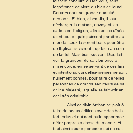
laissent conduire où lon veut, sous
lespérance de vivre du bien de lautel.
Dautres ont une grande quantité
denfants: Et bien, disent-ils, il faut
décharger la maison, envoyant les
cadets en Religion, afin que les aînés
aient tout et quils puissent paraître au
monde; ceux-là seront bons pour être
de lEglise, ils vivront trop bien au coin
de lautel. Mais bien souvent Dieu fait
voir la grandeur de sa clémence et
miséricorde, en se servant de ces fins
et intentions, qui delles-mêmes ne sont
nullement bonnes, pour faire de telles
personnes de grands serviteurs de sa
divine Majesté, laquelle se fait voir en
ceci très admirable.
Ainsi ce divin Artisan se plaît à
faire de beaux édifices avec des bois
fort tortus et qui nont nulle apparence
dêtre propres à chose du monde. Et
tout ainsi quune personne qui ne sait