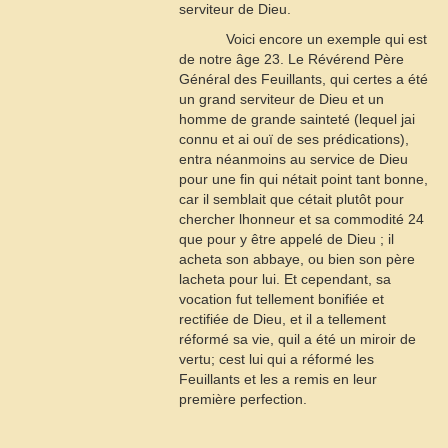
serviteur de Dieu.
Voici encore un exemple qui est
de notre âge
23
. Le Révérend Père
Général des Feuillants, qui certes a été
un grand serviteur de Dieu et un
homme de grande sainteté (lequel jai
connu et ai ouï de ses prédications),
entra néanmoins au service de Dieu
pour une fin qui nétait point tant bonne,
car il semblait que cétait plutôt pour
chercher lhonneur et sa commodité
24
que pour y être appelé de Dieu ; il
acheta son abbaye, ou bien son père
lacheta pour lui. Et cependant, sa
vocation fut tellement bonifiée et
rectifiée de Dieu, et il a tellement
réformé sa vie, quil a été un miroir de
vertu; cest lui qui a réformé les
Feuillants et les a remis en leur
première perfection.