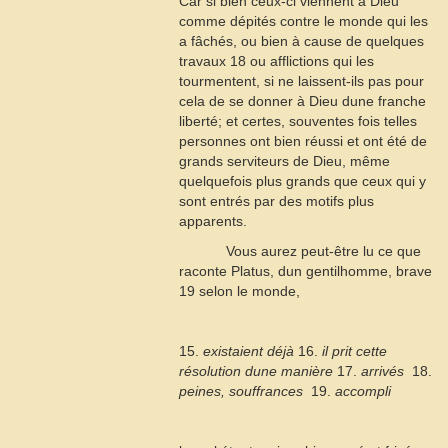
Car si bien ceux-ci viennent à Dieu
comme dépités contre le monde qui les
a fâchés, ou bien à cause de quelques
travaux
18
ou afflictions qui les
tourmentent, si ne laissent-ils pas pour
cela de se donner à Dieu dune franche
liberté; et certes, souventes fois telles
personnes ont bien réussi et ont été de
grands serviteurs de Dieu, même
quelquefois plus grands que ceux qui y
sont entrés par des motifs plus
apparents.
Vous aurez peut-être lu ce que
raconte Platus, dun gentilhomme, brave
19
selon le monde,
15.
existaient déjà
16.
il prit cette
résolution dune manière
17.
arrivés
 18.
peines, souffrances
 19.
accompli