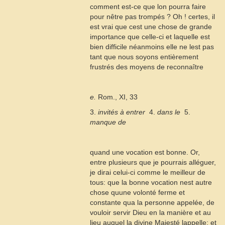
comment est-ce que lon pourra faire
pour nêtre pas trompés ? Oh ! certes, il
est vrai que cest une chose de grande
importance que celle-ci et laquelle est
bien difficile néanmoins elle ne lest pas
tant que nous soyons entièrement
frustrés des moyens de reconnaître
e.
Rom., XI, 33
3.
invités à entrer
 4.
dans le
 5.
manque de
quand une vocation est bonne. Or,
entre plusieurs que je pourrais alléguer,
je dirai celui-ci comme le meilleur de
tous: que la bonne vocation nest autre
chose quune volonté ferme et
constante qua la personne appelée, de
vouloir servir Dieu en la manière et au
lieu auquel la divine Majesté lappelle; et