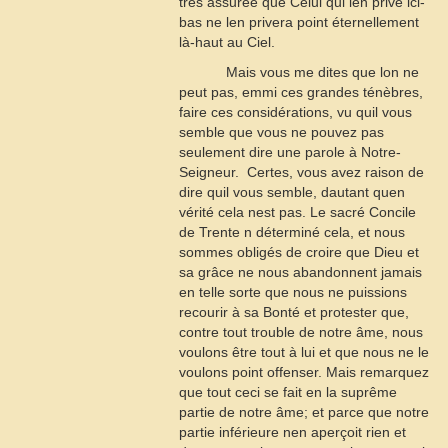
très assurée que Celui qui len prive ici-
bas ne len privera point éternellement
là-haut au Ciel.
Mais vous me dites que lon ne
peut pas, emmi ces grandes ténèbres,
faire ces considérations, vu quil vous
semble que vous ne pouvez pas
seulement dire une parole à Notre-
Seigneur.  Certes, vous avez raison de
dire quil vous semble, dautant quen
vérité cela nest pas. Le sacré Concile
de Trente n déterminé cela, et nous
sommes obligés de croire que Dieu et
sa grâce ne nous abandonnent jamais
en telle sorte que nous ne puissions
recourir à sa Bonté et protester que,
contre tout trouble de notre âme, nous
voulons être tout à lui et que nous ne le
voulons point offenser. Mais remarquez
que tout ceci se fait en la suprême
partie de notre âme; et parce que notre
partie inférieure nen aperçoit rien et