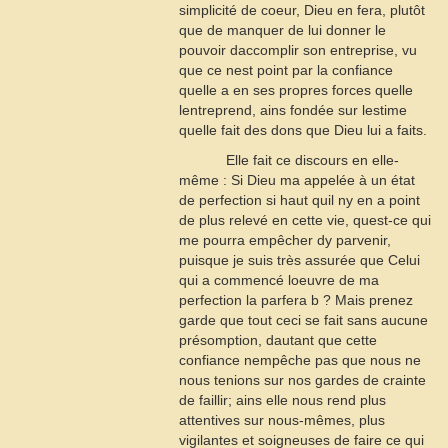
simplicité de coeur, Dieu en fera, plutôt
que de manquer de lui donner le
pouvoir daccomplir son entreprise, vu
que ce nest point par la confiance
quelle a en ses propres forces quelle
lentreprend, ains fondée sur lestime
quelle fait des dons que Dieu lui a faits.
Elle fait ce discours en elle-
même : Si Dieu ma appelée à un état
de perfection si haut quil ny en a point
de plus relevé en cette vie, quest-ce qui
me pourra empêcher dy parvenir,
puisque je suis très assurée que Celui
qui a commencé loeuvre de ma
perfection la parfera b ? Mais prenez
garde que tout ceci se fait sans aucune
présomption, dautant que cette
confiance nempêche pas que nous ne
nous tenions sur nos gardes de crainte
de faillir; ains elle nous rend plus
attentives sur nous-mêmes, plus
vigilantes et soigneuses de faire ce qui