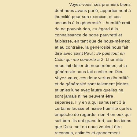
Voyez-vous, ces premiers biens
dont nous avons parlé, appartiennent à
lhumilité pour son exercice, et ces
seconds à la générosité. Lhumilité croit
de ne pouvoir rien, eu égard à la
connaissance de notre pauvreté et
faiblesse, en tant que de nous-mêmes;
et au contraire, la générosité nous fait
dire avec saint Paul :
Je puis tout en
Celui qui me conforte
a
2
. Lhumilité
nous fait défier de nous-mêmes, et la
générosité nous fait confier en Dieu.
Voyez-vous, ces deux vertus dhumilité
et de générosité sont tellement jointes
et unies lune avec lautre quelles ne
sont jamais ni ne peuvent être
séparées. Il y en a qui samusent
3
à
certaine fausse et niaise humilité qui les
empêche de regarder rien
4
en eux qui
soit bon. Ils ont grand tort; car les biens
que Dieu met en nous veulent être
reconnus, estimés et grandement