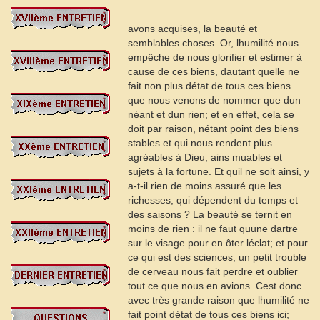
avons acquises, la beauté et
semblables choses. Or, lhumilité nous
empêche de nous glorifier et estimer à
cause de ces biens, dautant quelle ne
fait non plus détat de tous ces biens
que nous venons de nommer que dun
néant et dun rien; et en effet, cela se
doit par raison, nétant point des biens
stables et qui nous rendent plus
agréables à Dieu, ains muables et
sujets à la fortune. Et quil ne soit ainsi, y
a-t-il rien de moins assuré que les
richesses, qui dépendent du temps et
des saisons ? La beauté se ternit en
moins de rien : il ne faut quune dartre
sur le visage pour en ôter léclat; et pour
ce qui est des sciences, un petit trouble
de cerveau nous fait perdre et oublier
tout ce que nous en avions. Cest donc
avec très grande raison que lhumilité ne
fait point détat de tous ces biens ici;