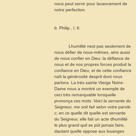
nous peut servir pour lavancement de
notre perfection.
b
. Philip., I, 6.
Lhumilité nest pas seulement de
nous défier de nous-mêmes, ains aussi
de nous confier en Dieu; la défiance de
nous et de nos propres forces produit la
confiance en Dieu, et de cette confiance
naît la générosité desprit dont nous
parlons. La très sainte Vierge Notre-
Dame nous a montré un exemple de
ceci très remarquable lorsquelle
prononça ces mots:
Voici la servante du
Seigneur, me soit fait selon votre parole
c
; en ce quelle dit quelle est servante
du Seigneur, elle fait un acte dhumilité
le plus grand quil se pût jamais faire,
dautant quelle oppose aux louanges