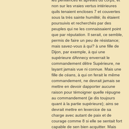
les pénitences et âpretés du corps, et
non sur les vraies vertus intérieures
quils tenaient encloses
7
et couvertes
sous la très sainte humilité; ils étaient
poursuivis et recherchés par des
peuples qui ne les connaissaient point
que par réputation. Il serait, ce semble,
permis de faire un peu de résistance;
mais savez-vous à qui? à une fille de
Dijon, par exemple, à qui une
supérieure dAnnecy enverrait le
commandement dêtre Supérieure, ne
layant jamais vue ni connue. Mais une
fille de céans, à qui on ferait le même
commandement, ne devrait jamais se
mettre en devoir dapporter aucune
raison pour témoigner quelle répugne
au commandement (je dis toujours
quant à la partie supérieure); ains se
devrait mettre en lexercice de sa
charge avec autant de paix et de
courage comme
8
si elle se sentait fort
capable de sen bien acquitter. Mais