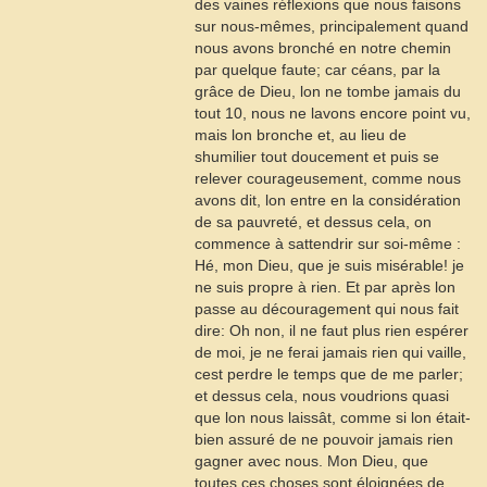
des vaines réflexions que nous faisons
sur nous-mêmes, principalement quand
nous avons bronché en notre chemin
par quelque faute; car céans, par la
grâce de Dieu, lon ne tombe jamais du
tout
10
, nous ne lavons encore point vu,
mais lon bronche et, au lieu de
shumilier tout doucement et puis se
relever courageusement, comme nous
avons dit, lon entre en la considération
de sa pauvreté, et dessus cela, on
commence à sattendrir sur soi-même :
Hé, mon Dieu, que je suis misérable! je
ne suis propre à rien. Et par après lon
passe au découragement qui nous fait
dire: Oh non, il ne faut plus rien espérer
de moi, je ne ferai jamais rien qui vaille,
cest perdre le temps que de me parler;
et dessus cela, nous voudrions quasi
que lon nous laissât, comme si lon était-
bien assuré de ne pouvoir jamais rien
gagner avec nous. Mon Dieu, que
toutes ces choses sont éloignées de