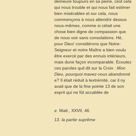
demeure toujours en sa peine, cest cela
qui nous trouble et qui nous fait estimer
bien misérables et sur cela, nous
commençons à nous attendrir dessus
nous-mêmes, comme si cétait une
chose bien digne de compassion que
de nous voir sans consolations. Hé,
pour Dieu! considérons que Notre-
Seigneur et notre Maître a bien voulu
être exercé par des ennuis intérieurs,
mais dune façon incomparable. Ecoutez
ces paroles quil dit sur la Croix :
Mon
Dieu, pourquoi mavez-vous abandonné
e
? Il était réduit à lextrémité, car il ny
avait que de la fine pointe
13
de son
esprit qui ne fût accablée de
e
. Matt., XXVII, 46.
13.
la partie suprême