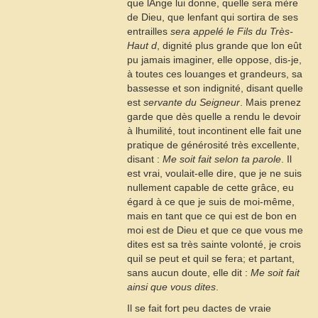
que lAnge lui donne, quelle sera mère
de Dieu, que lenfant qui sortira de ses
entrailles
sera appelé le Fils du Très-
Haut
d
, dignité plus grande que lon eût
pu jamais imaginer, elle oppose, dis-je,
à toutes ces louanges et grandeurs, sa
bassesse et son indignité, disant quelle
est
servante du Seigneur
. Mais prenez
garde que dès quelle a rendu le devoir
à lhumilité, tout incontinent elle fait une
pratique de générosité très excellente,
disant :
Me soit fait selon ta parole
. Il
est vrai, voulait-elle dire, que je ne suis
nullement capable de cette grâce, eu
égard à ce que je suis de moi-même,
mais en tant que ce qui est de bon en
moi est de Dieu et que ce que vous me
dites est sa très sainte volonté, je crois
quil se peut et quil se fera; et partant,
sans aucun doute, elle dit :
Me soit fait
ainsi que vous dites
.
Il se fait fort peu dactes de vraie