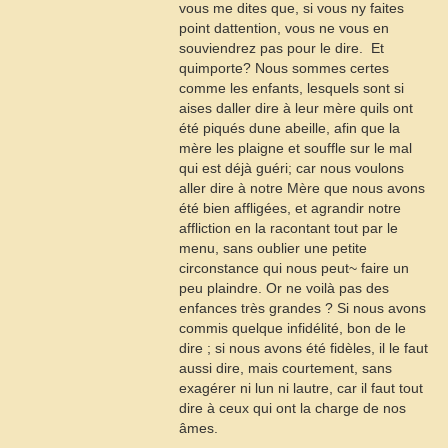
vous me dites que, si vous ny faites
point dattention, vous ne vous en
souviendrez pas pour le dire.  Et
quimporte? Nous sommes certes
comme les enfants, lesquels sont si
aises daller dire à leur mère quils ont
été piqués dune abeille, afin que la
mère les plaigne et souffle sur le mal
qui est déjà guéri; car nous voulons
aller dire à notre Mère que nous avons
été bien affligées, et agrandir notre
affliction en la racontant tout par le
menu, sans oublier une petite
circonstance qui nous peut~ faire un
peu plaindre. Or ne voilà pas des
enfances très grandes ? Si nous avons
commis quelque infidélité, bon de le
dire ; si nous avons été fidèles, il le faut
aussi dire, mais courtement, sans
exagérer ni lun ni lautre, car il faut tout
dire à ceux qui ont la charge de nos
âmes.