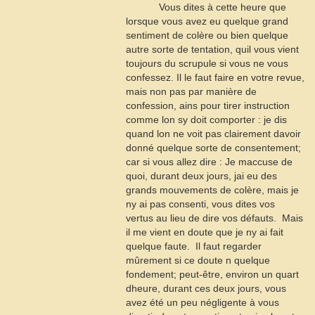
Vous dites à cette heure que
lorsque vous avez eu quelque grand
sentiment de colère ou bien quelque
autre sorte de tentation, quil vous vient
toujours du scrupule si vous ne vous
confessez. Il le faut faire en votre revue,
mais non pas par manière de
confession, ains pour tirer instruction
comme lon sy doit comporter : je dis
quand lon ne voit pas clairement davoir
donné quelque sorte de consentement;
car si vous allez dire : Je maccuse de
quoi, durant deux jours, jai eu des
grands mouvements de colère, mais je
ny ai pas consenti, vous dites vos
vertus au lieu de dire vos défauts.  Mais
il me vient en doute que je ny ai fait
quelque faute.  Il faut regarder
mûrement si ce doute n quelque
fondement; peut-être, environ un quart
dheure, durant ces deux jours, vous
avez été un peu négligente à vous