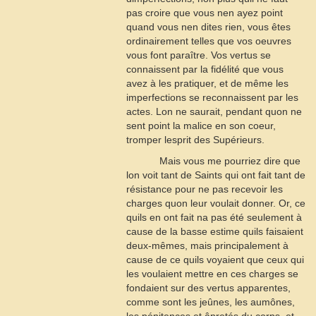
pas croire que vous nen ayez point
quand vous nen dites rien, vous êtes
ordinairement telles que vos oeuvres
vous font paraître. Vos vertus se
connaissent par la fidélité que vous
avez à les pratiquer, et de même les
imperfections se reconnaissent par les
actes. Lon ne saurait, pendant quon ne
sent point la malice en son coeur,
tromper lesprit des Supérieurs.
Mais vous me pourriez dire que
lon voit tant de Saints qui ont fait tant de
résistance pour ne pas recevoir les
charges quon leur voulait donner. Or, ce
quils en ont fait na pas été seulement à
cause de la basse estime quils faisaient
deux-mêmes, mais principalement à
cause de ce quils voyaient que ceux qui
les voulaient mettre en ces charges se
fondaient sur des vertus apparentes,
comme sont les jeûnes, les aumônes,