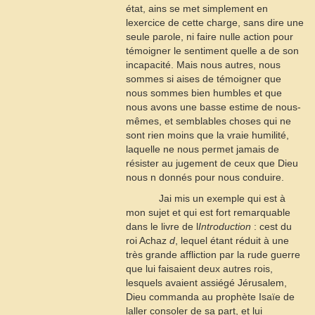
état, ains se met simplement en
lexercice de cette charge, sans dire une
seule parole, ni faire nulle action pour
témoigner le sentiment quelle a de son
incapacité. Mais nous autres, nous
sommes si aises de témoigner que
nous sommes bien humbles et que
nous avons une basse estime de nous-
mêmes, et semblables choses qui ne
sont rien moins que la vraie humilité,
laquelle ne nous permet jamais de
résister au jugement de ceux que Dieu
nous n donnés pour nous conduire.
Jai mis un exemple qui est à
mon sujet et qui est fort remarquable
dans le livre de l
Introduction
: cest du
roi Achaz
d
, lequel étant réduit à une
très grande affliction par la rude guerre
que lui faisaient deux autres rois,
lesquels avaient assiégé Jérusalem,
Dieu commanda au prophète Isaïe de
laller consoler de sa part, et lui