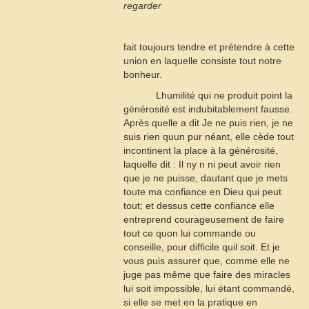
regarder
fait toujours tendre et prétendre à cette
union en laquelle consiste tout notre
bonheur.
Lhumilité qui ne produit point la
générosité est indubitablement fausse.
Après quelle a dit Je ne puis rien, je ne
suis rien quun pur néant, elle cède tout
incontinent la place à la générosité,
laquelle dit : Il ny n ni peut avoir rien
que je ne puisse, dautant que je mets
toute ma confiance en Dieu qui peut
tout; et dessus cette confiance elle
entreprend courageusement de faire
tout ce quon lui commande ou
conseille, pour difficile quil soit. Et je
vous puis assurer que, comme elle ne
juge pas même que faire des miracles
lui soit impossible, lui étant commandé,
si elle se met en la pratique en