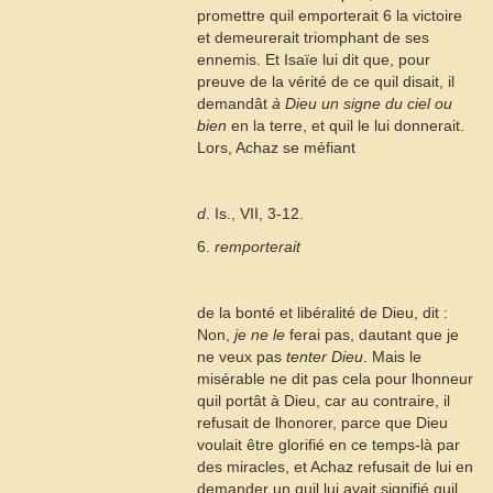
promettre quil emporterait
6
la victoire
et demeurerait triomphant de ses
ennemis. Et Isaïe lui dit que, pour
preuve de la vérité de ce quil disait, il
demandât
à Dieu un signe du ciel ou
bien
en la terre, et quil le lui donnerait.
Lors, Achaz se méfiant
d
. Is., VII, 3-12.
6.
remporterait
de la bonté et libéralité de Dieu, dit :
Non,
je ne le
ferai pas, dautant que je
ne veux pas
tenter Dieu
. Mais le
misérable ne dit pas cela pour lhonneur
quil portât à Dieu, car au contraire, il
refusait de lhonorer, parce que Dieu
voulait être glorifié en ce temps-là par
des miracles, et Achaz refusait de lui en
demander un quil lui avait signifié quil