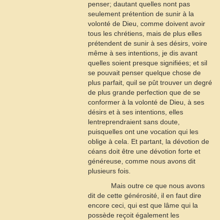
penser; dautant quelles nont pas
seulement prétention de sunir à la
volonté de Dieu, comme doivent avoir
tous les chrétiens, mais de plus elles
prétendent de sunir à ses désirs, voire
même à ses intentions, je dis avant
quelles soient presque signifiées; et sil
se pouvait penser quelque chose de
plus parfait, quil se pût trouver un degré
de plus grande perfection que de se
conformer à la volonté de Dieu, à ses
désirs et à ses intentions, elles
lentreprendraient sans doute,
puisquelles ont une vocation qui les
oblige à cela. Et partant, la dévotion de
céans doit être une dévotion forte et
généreuse, comme nous avons dit
plusieurs fois.
Mais outre ce que nous avons
dit de cette générosité, il en faut dire
encore ceci, qui est que lâme qui la
possède reçoit également les