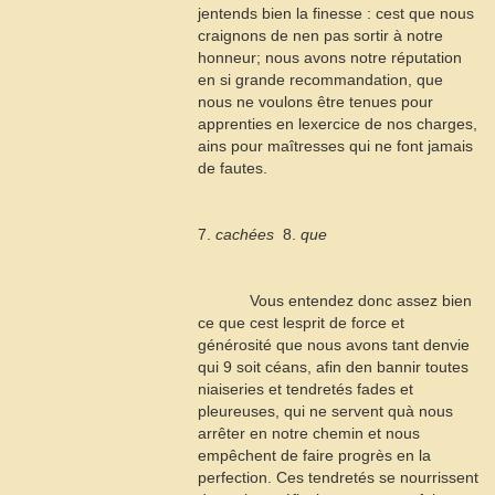
jentends bien la finesse : cest que nous
craignons de nen pas sortir à notre
honneur; nous avons notre réputation
en si grande recommandation, que
nous ne voulons être tenues pour
apprenties en lexercice de nos charges,
ains pour maîtresses qui ne font jamais
de fautes.
7.
cachées
 8.
que
Vous entendez donc assez bien
ce que cest lesprit de force et
générosité que nous avons tant denvie
qui
9
soit céans, afin den bannir toutes
niaiseries et tendretés fades et
pleureuses, qui ne servent quà nous
arrêter en notre chemin et nous
empêchent de faire progrès en la
perfection. Ces tendretés se nourrissent