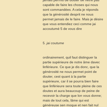
jamais permis de douter de nêtre pas
capable de faire les choses qui nous
sont commandées. A cela je réponds
que la générosité desprit ne nous
permet jamais de le faire. Mais je désire
que vous entendiez ceci comme jai
accoutumé
5
de vous dire
5.
jai coutume
ordinairement, quil faut distinguer la
partie supérieure de notre âme davec
linférieure. Ce que je dis donc, que la
générosité ne nous permet point de
douter, cest quant à la partie
supérieure, car il se pourra bien faire
que linférieure sera toute pleine de ces
doutes et aura beaucoup de peine de
recevoir la charge que lon vous donne;
mais de tout cela, lâme qui est
généreuse sen moque et nen fait nul