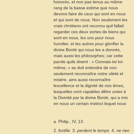
honorés, et non pas tenus au même
rang de la basse estime que nous
devons faire de ceux qui sont en nous
et qui sont de nous. Non seulement les
vrais chrétiens ont reconnu quil fallait
regarder ces deux sortes de biens qui
sont en nous, les uns pour nous
humilier, et les autres pour glorifier la
divine Bonté qui nous les a donnés,
mais aussi les philosophes; car cette
parole quils disent : « Connais-toi toi-
même, » se doit entendre de non
seulement reconnaître notre vileté et
misère, ains aussi reconnaître
lexcellence et la dignité de nos âmes,
lesquelles sont capables dêtre unies à
la Divinité par la divine Bonté, qui a mis
en nous un certain instinct lequel nous
a.
Philip., IV, 13.
2.
fortifie
 3.
perdent le temps
 4.
ne rien