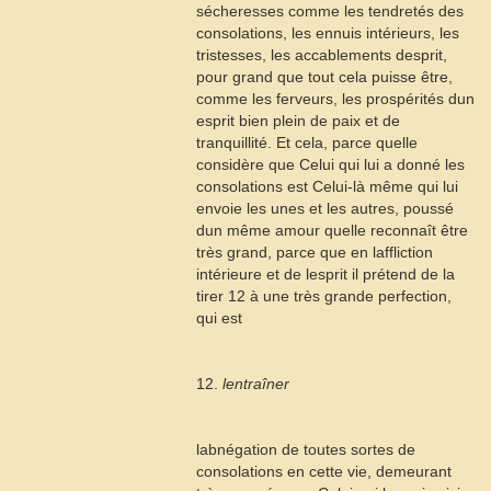
sécheresses comme les tendretés des
consolations, les ennuis intérieurs, les
tristesses, les accablements desprit,
pour grand que tout cela puisse être,
comme les ferveurs, les prospérités dun
esprit bien plein de paix et de
tranquillité. Et cela, parce quelle
considère que Celui qui lui a donné les
consolations est Celui-là même qui lui
envoie les unes et les autres, poussé
dun même amour quelle reconnaît être
très grand, parce que en laffliction
intérieure et de lesprit il prétend de la
tirer
12
à une très grande perfection,
qui est
12.
lentraîner
labnégation de toutes sortes de
consolations en cette vie, demeurant