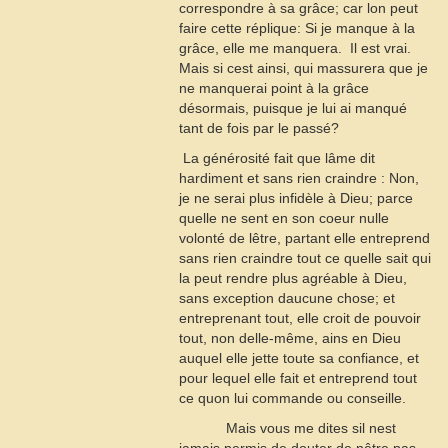
correspondre à sa grâce; car lon peut
faire cette réplique: Si je manque à la
grâce, elle me manquera.  Il est vrai. 
Mais si cest ainsi, qui massurera que je
ne manquerai point à la grâce
désormais, puisque je lui ai manqué
tant de fois par le passé?
 La générosité fait que lâme dit
hardiment et sans rien craindre : Non,
je ne serai plus infidèle à Dieu; parce
quelle ne sent en son coeur nulle
volonté de lêtre, partant elle entreprend
sans rien craindre tout ce quelle sait qui
la peut rendre plus agréable à Dieu,
sans exception daucune chose; et
entreprenant tout, elle croit de pouvoir
tout, non delle-même, ains en Dieu
auquel elle jette toute sa confiance, et
pour lequel elle fait et entreprend tout
ce quon lui commande ou conseille.
Mais vous me dites sil nest