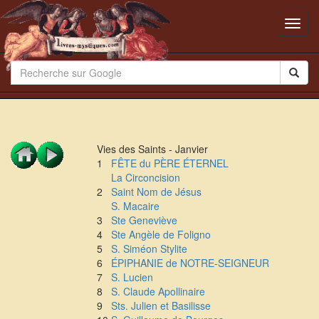
Toggl
navig
Vies des Saints - Janvier
1
FÊTE du PÈRE ÉTERNEL
La Circoncision
2
Saint Nom de Jésus
S. Macaire
3
Ste Geneviève
4
Ste Angèle de Foligno
5
S. Siméon Stylite
6
ÉPIPHANIE de NOTRE-SEIGNEUR
7
S. Lucien
8
S. Claude Apollinaire
9
Sts. Julien et Basilisse