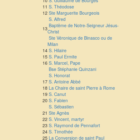
10
S. Guillaume de Bourges
11
S. Théodose
12
Ste Marguerite Bourgeois
S. Alfred
Baptême de Notre-Seigneur Jésus-
13
Christ
Ste Véronique de Binasco ou de
Milan
14
S. Hilaire
15
S. Paul Ermite
16
S. Marcel, Pape
Bse Stéphanie Quinzani
S. Honorat
17
S. Antoine Abbé
18
La Chaire de saint Pierre à Rome
19
S. Canut
20
S. Fabien
S. Sébastien
21
Ste Agnès
22
S. Vincent, martyr
23
S. Raymond de Pennafort
24
S. Timothée
25
La Conversion de saint Paul