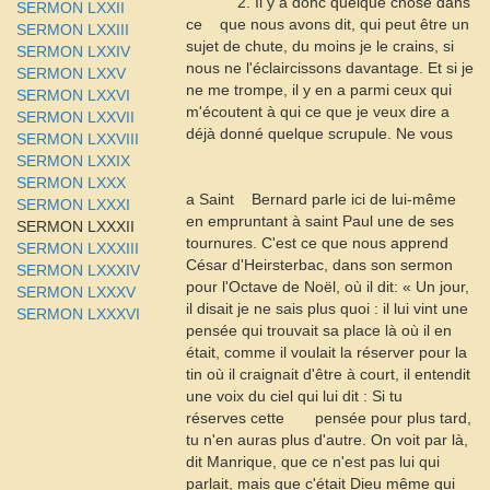
2. Il y a donc quelque chose dans
SERMON LXXII
ce
que nous avons dit, qui peut être un
SERMON LXXIII
sujet de chute, du moins je le crains, si
SERMON LXXIV
nous ne l'éclaircissons davantage. Et si je
SERMON LXXV
ne me trompe, il y en a parmi ceux qui
SERMON LXXVI
m'écoutent à qui ce que je veux dire a
SERMON LXXVII
déjà donné quelque scrupule. Ne vous
SERMON LXXVIII
SERMON LXXIX
SERMON LXXX
a Saint
Bernard parle ici de lui-même
SERMON LXXXI
en empruntant à saint Paul une de ses
SERMON LXXXII
tournures. C'est ce que nous apprend
SERMON LXXXIII
César d'
Heirsterbac
, dans son sermon
SERMON LXXXIV
pour l'Octave de Noël, où il dit: « Un jour,
SERMON LXXXV
il disait je ne sais plus quoi : il lui vint une
SERMON LXXXVI
pensée qui trouvait sa place là où il en
était, comme il voulait la réserver pour la
tin où il craignait d'être à court, il entendit
une voix du ciel qui lui dit : Si tu
réserves cette
pensée pour plus tard,
tu n'en auras plus d'autre. On voit par là,
dit Manrique, que ce n'est pas lui qui
parlait, mais que c'était Dieu même qui