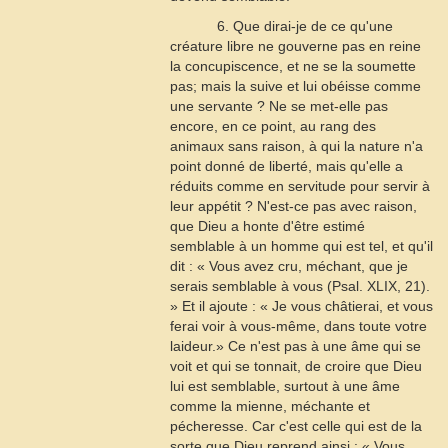
6. Que dirai-je de ce qu'une
créature libre ne gouverne pas en reine
la concupiscence, et ne se la soumette
pas; mais la suive et lui obéisse comme
une servante ? Ne se met-elle pas
encore, en ce point, au rang des
animaux sans raison, à qui la nature n'a
point donné de liberté, mais qu'elle a
réduits comme en servitude pour servir à
leur appétit ? N'est-ce pas avec raison,
que Dieu a honte d'être estimé
semblable à un homme qui est tel, et qu'il
dit : « Vous avez cru, méchant, que je
serais semblable à vous (
Psal
. XLIX, 21).
» Et il ajoute : « Je vous châtierai, et vous
ferai voir à vous-même, dans toute votre
laideur.» Ce n'est pas à une âme qui se
voit et qui se tonnait, de croire que Dieu
lui est semblable, surtout à une âme
comme la mienne, méchante et
pécheresse. Car c'est celle qui est de la
sorte que Dieu reprend ainsi : « Vous