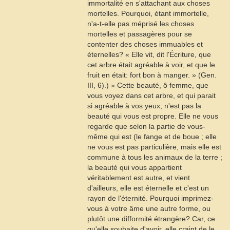
immortalité en s'attachant aux choses
mortelles. Pourquoi, étant immortelle,
n'a-t-elle pas méprisé les choses
mortelles et passagères pour se
contenter des choses immuables et
éternelles? « Elle vit, dit l'Écriture, que
cet arbre était agréable à voir, et que le
fruit en était: fort bon à manger. » (
Gen
.
III, 6).) » Cette beauté, ô femme, que
vous voyez dans cet arbre, et qui parait
si agréable à vos yeux, n'est pas la
beauté qui vous est propre. Elle ne vous
regarde que selon la partie de vous-
même qui est (le fange et de boue ; elle
ne vous est pas particulière, mais elle est
commune à tous les animaux de la terre ;
la beauté qui vous appartient
véritablement est autre, et vient
d'ailleurs, elle est éternelle et c'est un
rayon de l'éternité. Pourquoi imprimez-
vous à votre âme une autre forme, ou
plutôt une difformité étrangère? Car, ce
qu'elle souhaite d'avoir, elle craint de le