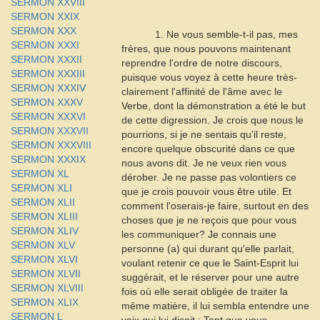
SERMON XXVIII
SERMON XXIX
SERMON XXX
1. Ne vous semble-t-il pas, mes
SERMON XXXI
frères, que nous pouvons maintenant
SERMON XXXII
reprendre l'ordre de notre discours,
SERMON XXXIII
puisque vous voyez à cette heure
très-
SERMON XXXIV
clairement
l'affinité de l'âme avec le
SERMON XXXV
Verbe, dont la démonstration a été le but
SERMON XXXVI
de cette digression. Je crois que nous le
SERMON XXXVII
pourrions, si je ne sentais qu'il reste,
SERMON XXXVIII
encore quelque obscurité dans ce que
SERMON XXXIX
nous avons dit. Je ne veux rien vous
SERMON XL
dérober. Je ne passe pas volontiers ce
SERMON XLI
que je crois pouvoir vous être utile. Et
SERMON XLII
comment l'oserais-je faire, surtout en des
SERMON XLIII
choses que je ne reçois que pour vous
SERMON XLIV
les communiquer? Je connais une
SERMON XLV
personne (a) qui durant qu'elle parlait,
SERMON XLVI
voulant retenir ce que le Saint-Esprit lui
SERMON XLVII
suggérait, et le réserver pour une autre
SERMON XLVIII
fois où elle serait obligée de traiter la
SERMON XLIX
même matière, il lui sembla entendre une
SERMON L