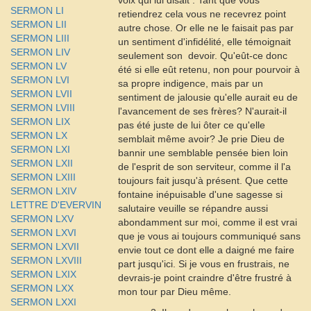
voix qui lui disait : Tant que vous
SERMON LI
retiendrez cela vous ne recevrez point
SERMON LII
autre chose. Or elle ne le faisait pas par
SERMON LIII
un sentiment d'infidélité, elle témoignait
SERMON LIV
seulement son
devoir. Qu'eût-ce donc
SERMON LV
été si elle eût retenu, non pour pourvoir à
SERMON LVI
sa propre indigence, mais par un
SERMON LVII
sentiment de jalousie qu'elle aurait eu de
SERMON LVIII
l'avancement de ses frères? N'aurait-il
SERMON LIX
pas été juste de lui ôter ce qu'elle
SERMON LX
semblait même avoir? Je prie Dieu de
SERMON LXI
bannir une semblable pensée bien loin
SERMON LXII
de l'esprit de son serviteur, comme il l'a
SERMON LXIII
toujours fait jusqu'à présent. Que cette
SERMON LXIV
fontaine inépuisable d'une sagesse si
LETTRE D'EVERVIN
salutaire veuille se répandre aussi
SERMON LXV
abondamment sur moi, comme il est vrai
SERMON LXVI
que je vous ai toujours communiqué sans
SERMON LXVII
envie tout ce dont elle a daigné me faire
SERMON LXVIII
part jusqu'ici. Si je vous en frustrais, ne
SERMON LXIX
devrais-je point craindre d'être frustré à
SERMON LXX
mon tour par Dieu même.
SERMON LXXI