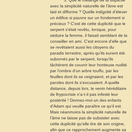
3. Que le mélange de la duplicité
avec la simplicité naturelle de l'âme est
laid et difforme ? Quelle indignité d'élever
un édifice si pauvre sur un fondement si
précieux ? C'est de cette duplicité que le
serpent s'était revêtu, lorsque, pour
séduire la femme, il faisait semblant de la
conseiller en ami. C'est encore d'elle que
se revêtaient aussi les citoyens du
paradis terrestre, après qu'ils eurent été
subornés par le serpent, lorsqu'ils
tâchèrent de couvrir leur honteuse nudité
par l'ombre d'un arbre touffu, par les
feuilles dont ils se ceignaient, et par les
paroles dont ils s'excusaient. A quelle
distance, depuis lors, le venin héréditaire
de lhypocrisie n'a-t-il pas infesté leur
postérité ! Donnez-moi un des enfants
d'Adam qui veuille paraître ce qu'il est.
Mais néanmoins la simplicité naturelle de
l'âme ne laisse pas de subsister avec
cette duplicité qu'elle tire de son origine,
afin que ce rapprochement augmente sa