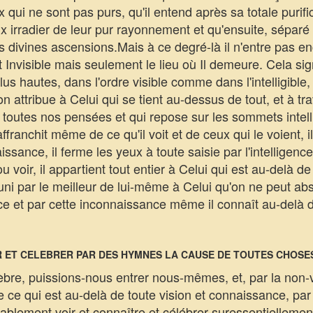
qui ne sont pas purs, qu'il entend après sa totale purifi
x irradier de leur pur rayonnement et qu'ensuite, séparé 
s divines ascensions.Mais à ce degré-là il n'entre pas en
 Invisible mais seulement le lieu où Il demeure. Cela sign
 plus hautes, dans l'ordre visible comme dans l'intelligibl
n attribue à Celui qui se tient au-dessus de tout, et à tr
outes nos pensées et qui repose sur les sommets intellig
ffranchit même de ce qu'il voit et de ceux qui le voient, 
ssance, il ferme les yeux à toute saisie par l'intelligenc
 voir, il appartient tout entier à Celui qui est au-delà de 
 uni par le meilleur de lui-même à Celui qu'on ne peut a
ce et par cette inconnaissance même il connaît au-delà de
IR ET CELEBRER PAR DES HYMNES LA CAUSE DE TOUTES CHOSE
bre, puissions-nous entrer nous-mêmes, et, par la non-v
e ce qui est au-delà de toute vision et connaissance, par 
itablement voir et connaître et célébrer suressentiellemen