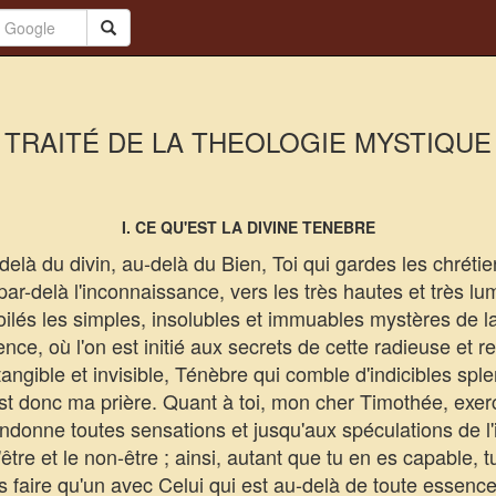
TRAITÉ DE LA THEOLOGIE MYSTIQUE
I. CE QU'EST LA DIVINE TENEBRE
u-delà du divin, au-delà du Bien, Toi qui gardes les chré
ar-delà l'inconnaissance, vers les très hautes et très l
ilés les simples, insolubles et immuables mystères de la
ce, où l'on est initié aux secrets de cette radieuse et 
angible et invisible, Ténèbre qui comble d'indicibles sple
est donc ma prière. Quant à toi, mon cher Timothée, exer
onne toutes sensations et jusqu'aux spéculations de l'int
t l'être et le non-être ; ainsi, autant que tu en es capable,
s faire qu'un avec Celui qui est au-delà de toute essen