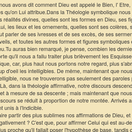
nous avons dit comment Dieu est appelé le Bien, l' Etre, 
bles qu'on Lui attribue.Dans la Théologie symbolique nou
s réalités divines, quelles sont les formes en Dieu, ses f
ui, les lieux et les ornements, quelles sont ses colères, 
 parler de ses ivresses et de ses excès, de ses serment
eils, et toutes les autres formes et figures symboliques 
eu.Tu auras bien remarqué, je pense, combien les derni
rte qu'il nous a fallu traiter plus brièvement les Esquis
que, car, plus haut nous portons notre regard, plus s'ab
up d'oeil les intelligibles. De même, maintenant que nous
telligible, nous ne trouverons pas seulement des paroles
à, dans la théologie affirmative, notre discours descenda
 fur et à mesure de sa descente ; mais maintenant que nous
iscours se réduit à proportion de notre montée. Arrivés
unis à l'Indicible.
aire partir des plus sublimes nos affirmations de Dieu, e
ativement ? C'est que, pour affirmer Celui qui est au-des
plus proche qu'il fallait poser l'hypothèse de base, tandis 