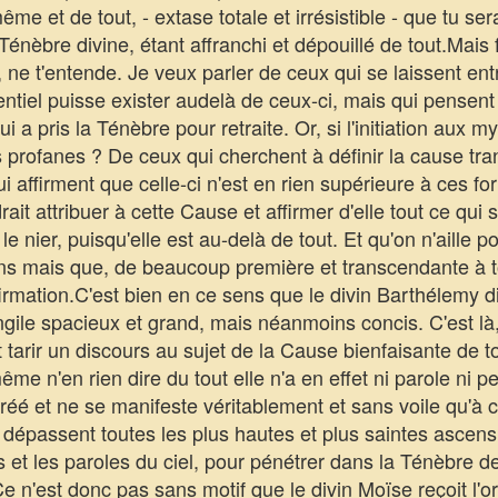
-même et de tout, - extase totale et irrésistible - que tu s
énèbre divine, étant affranchi et dépouillé de tout.Mais 
 ne t'entende. Je veux parler de ceux qui se laissent entr
ntiel puisse exister audelà de ceux-ci, mais qui pensent 
 a pris la Ténèbre pour retraite. Or, si l'initiation aux 
us profanes ? De ceux qui cherchent à définir la cause t
qui affirment que celle-ci n'est en rien supérieure à ces f
ait attribuer à cette Cause et affirmer d'elle tout ce qui s
, le nier, puisqu'elle est au-delà de tout. Et qu'on n'aille 
ons mais que, de beaucoup première et transcendante à tou
irmation.C'est bien en ce sens que le divin Barthélemy dis
ngile spacieux et grand, mais néanmoins concis. C'est là,
 tarir un discours au sujet de la Cause bienfaisante de to
me n'en rien dire du tout elle n'a en effet ni parole ni 
créé et ne se manifeste véritablement et sans voile qu'à c
ui dépassent toutes les plus hautes et plus saintes ascen
s et les paroles du ciel, pour pénétrer dans la Ténèbre d
Ce n'est donc pas sans motif que le divin Moïse reçoit l'or