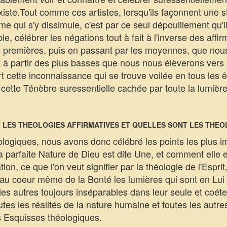
existe.Tout comme ces artistes, lorsqu'ils façonnent une s
e qui s'y dissimule, c'est par ce seul dépouillement qu'i
e, célébrer les négations tout à fait à l'inverse des affirm
es premières, puis en passant par les moyennes, que no
est à partir des plus basses que nous nous élèverons vers
t cette inconnaissance qui se trouve voilée en tous les 
 cette Ténèbre suressentielle cachée par toute la lumière
NT LES THEOLOGIES AFFIRMATIVES ET QUELLES SONT LES THEO
logiques, nous avons donc célébré les points les plus i
a parfaite Nature de Dieu est dite Une, et comment elle es
iation, ce que l'on veut signifier par la théologie de l'Esp
s au coeur même de la Bonté les lumières qui sont en Lui
es autres toujours inséparables dans leur seule et coét
outes les réalités de la nature humaine et toutes les autr
s Esquisses théologiques.