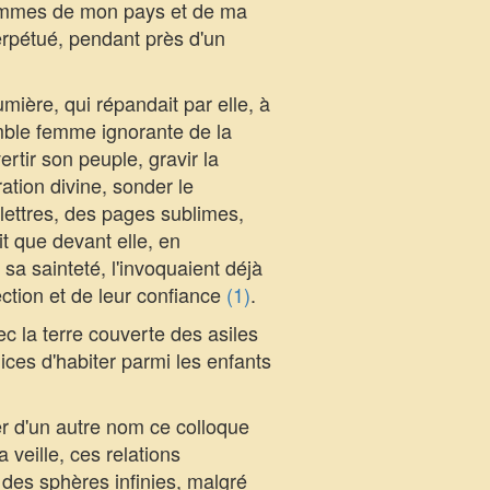
hommes de mon pays et de ma
perpétué, pendant près d'un
ière, qui répandait par elle, à
umble femme ignorante de la
tir son peuple, gravir la
ation divine, sonder le
 lettres, des pages sublimes,
it que devant elle, en
sa sainteté, l'invoquaient déjà
ection et de leur confiance
(1)
.
 la terre couverte des asiles
ices d'habiter parmi les enfants
er d'un autre nom ce colloque
veille, ces relations
e des sphères infinies, malgré