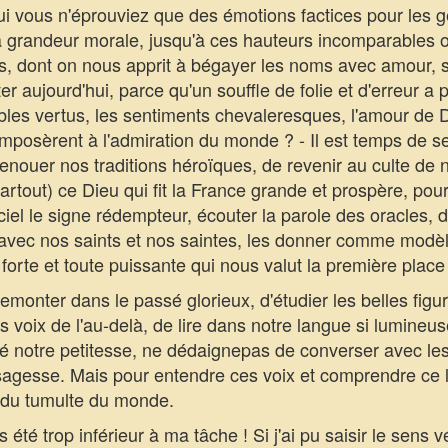
 vous n'éprouviez que des émotions factices pour les g
la grandeur morale, jusqu'à ces hauteurs incomparables 
s, dont on nous apprit à bégayer les noms avec amour, 
er aujourd'hui, parce qu'un souffle de folie et d'erreur a
les vertus, les sentiments chevaleresques, l'amour de Dieu
l'imposèrent à l'admiration du monde ? - Il est temps de s
nouer nos traditions héroïques, de revenir au culte de n
artout) ce Dieu qui fit la France grande et prospère, pour
ciel le signe rédempteur, écouter la parole des oracles, dé
ec nos saints et nos saintes, les donner comme modèles à
forte et toute puissante qui nous valut la première place 
monter dans le passé glorieux, d'étudier les belles figu
es voix de l'au-delà, de lire dans notre langue si lumineu
 notre petitesse, ne dédaignepas de converser avec les
agesse. Mais pour entendre ces voix et comprendre ce la
er du tumulte du monde.
té trop inférieur à ma tâche ! Si j'ai pu saisir le sens vér