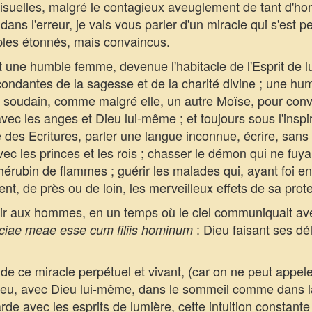
visuelles, malgré le contagieux aveuglement de tant d'
dans l'erreur, je vais vous parler d'un miracle qui s'est 
ples étonnés, mais convaincus.
une humble femme, devenue l'habitacle de l'Esprit de lum
condantes de la sagesse et de la charité divine ; une h
oudain, comme malgré elle, un autre Moïse, pour conver
c les anges et Dieu lui-même ; et toujours sous l'inspir
lé des Ecritures, parler une langue inconnue, écrire, sans
ec les princes et les rois ; chasser le démon qui ne fuya
rubin de flammes ; guérir les malades qui, ayant foi en 
t, de près ou de loin, les merveilleux effets de sa prot
ir aux hommes, en un temps où le ciel communiquait avec
: Dieu faisant ses dél
iciae meae esse cum filiis hominum
e ce miracle perpétuel et vivant, (car on ne peut appel
Dieu, avec Dieu lui-même, dans le sommeil comme dans la 
rde avec les esprits de lumière, cette intuition constant