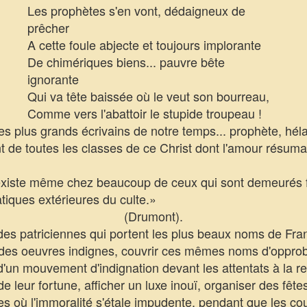
Les prophètes s'en vont, dédaigneux de
prêcher
A cette foule abjecte et toujours implorante
De chimériques biens... pauvre bête
ignorante
Qui va tête baissée où le veut son bourreau,
Comme vers l'abattoir le stupide troupeau !
s plus grands écrivains de notre temps... prophète, hé
 de toutes les classes de ce Christ dont l'amour résuma,
 existe même chez beaucoup de ceux qui sont demeurés f
atiques extérieures du culte.»
(Drumont).
des patriciennes qui portent les plus beaux noms de Franc
 à des oeuvres indignes, couvrir ces mêmes noms d'opprob
 d'un mouvement d'indignation devant les attentats à la re
r de leur fortune, afficher un luxe inouï, organiser des fê
es où l'immoralité s'étale impudente, pendant que les cou