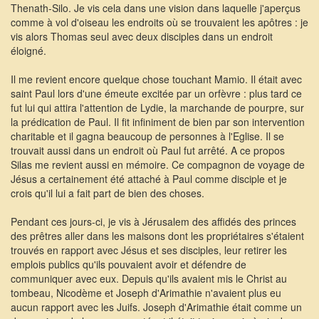
Thenath-Silo. Je vis cela dans une vision dans laquelle j'aperçus
comme à vol d'oiseau les endroits où se trouvaient les apôtres : je
vis alors Thomas seul avec deux disciples dans un endroit
éloigné.
Il me revient encore quelque chose touchant Mamio. Il était avec
saint Paul lors d'une émeute excitée par un orfèvre : plus tard ce
fut lui qui attira l'attention de Lydie, la marchande de pourpre, sur
la prédication de Paul. Il fit infiniment de bien par son intervention
charitable et il gagna beaucoup de personnes à l'Eglise. Il se
trouvait aussi dans un endroit où Paul fut arrêté. A ce propos
Silas me revient aussi en mémoire. Ce compagnon de voyage de
Jésus a certainement été attaché à Paul comme disciple et je
crois qu'il lui a fait part de bien des choses.
Pendant ces jours-ci, je vis à Jérusalem des affidés des princes
des prêtres aller dans les maisons dont les propriétaires s'étaient
trouvés en rapport avec Jésus et ses disciples, leur retirer les
emplois publics qu'ils pouvaient avoir et défendre de
communiquer avec eux. Depuis qu'ils avaient mis le Christ au
tombeau, Nicodème et Joseph d'Arimathie n'avaient plus eu
aucun rapport avec les Juifs. Joseph d'Arimathie était comme un