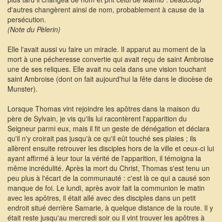
d'autres changèrent ainsi de nom, probablement à cause de la
persécution.
(Note du Pèlerin)
Elle l'avait aussi vu faire un miracle. Il apparut au moment de la
mort à une pécheresse convertie qui avait reçu de saint Ambroise
une de ses reliques. Elle avait nu cela dans une vision touchant
saint Ambroise (dont on fait aujourd'hui la fête dans le diocèse de
Munster).
Lorsque Thomas vint rejoindre les apôtres dans la maison du
père de Sylvain, je vis qu'ils lui racontèrent l'apparition du
Seigneur parmi eux, mais il fit un geste de dénégation et déclara
qu'il n'y croirait pas jusqu'à ce qu'il eût touché ses plaies ; ils
allèrent ensuite retrouver les disciples hors de la ville et ceux-ci lui
ayant affirmé à leur tour la vérité de l'apparition, il témoigna la
même incrédulité. Après la mort du Christ, Thomas s'est tenu un
peu plus à l'écart de la communauté : c'est là ce qui a causé son
manque de foi. Le lundi, après avoir fait la communion le matin
avec les apôtres, il était allé avec des disciples dans un petit
endroit situé derrière Samarie, à quelque distance de la route. Il y
était reste jusqu'au mercredi soir ou il vint trouver les apôtres à