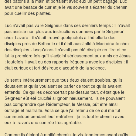
des bâtons à la main et portaient avec eux un petit bagage. Luc
avait une besace de cuir et je le vis souvent s'écarter du chemin
pour cueillir des plantes.
Luc n'avait pas vu le Seigneur dans ces derniers temps : il n'avait
pas assisté non plus aux instructions données par le Seigneur
chez Lazare : il s'était trouvé quelquefois à l'hôtellerie des
disciples près de Béthanie et il était aussi allé à Machérunte chez
des disciples. Jusqu'alors il n'avait pas été disciple en titre et ce
fut la première fois qu'il s'adjoint sérieusement aux amis de Jésus
: toutefois il avait eu des rapports fréquents avec les disciples : il
était curieux et fort désireux d'acquérir de la science.
Je sentis intérieurement que tous deux étaient troubles, qu'ils
doutaient et qu'ils voulaient se parler de tout ce qu'ils avaient
entendu. Ce qui les déconcertait par-dessus tout, c'était que le
Seigneur eût été crucifié si ignominieusement. Ils ne pouvaient
pas comprendre que Rédempteur, le Messie, pût être ainsi
outragé et maltraité. Voilà ce que j'ai retenu de ce qui me fut
communiqué pendant leur entretien : je fis tout le chemin avec
eux à travers une contrée très agréable.
Comme ils étaient à moitié chemin, je vis, longtemps avant qu'ils