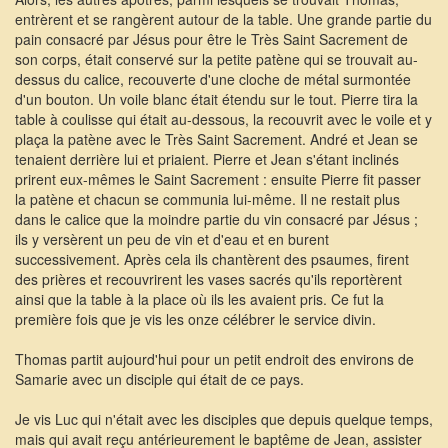
entrèrent et se rangèrent autour de la table. Une grande partie du
pain consacré par Jésus pour être le Très Saint Sacrement de
son corps, était conservé sur la petite patène qui se trouvait au-
dessus du calice, recouverte d'une cloche de métal surmontée
d'un bouton. Un voile blanc était étendu sur le tout. Pierre tira la
table à coulisse qui était au-dessous, la recouvrit avec le voile et y
plaça la patène avec le Très Saint Sacrement. André et Jean se
tenaient derrière lui et priaient. Pierre et Jean s'étant inclinés
prirent eux-mêmes le Saint Sacrement : ensuite Pierre fit passer
la patène et chacun se communia lui-même. Il ne restait plus
dans le calice que la moindre partie du vin consacré par Jésus ;
ils y versèrent un peu de vin et d'eau et en burent
successivement. Après cela ils chantèrent des psaumes, firent
des prières et recouvrirent les vases sacrés qu'ils reportèrent
ainsi que la table à la place où ils les avaient pris. Ce fut la
première fois que je vis les onze célébrer le service divin.
Thomas partit aujourd'hui pour un petit endroit des environs de
Samarie avec un disciple qui était de ce pays.
Je vis Luc qui n'était avec les disciples que depuis quelque temps,
mais qui avait reçu antérieurement le baptême de Jean, assister