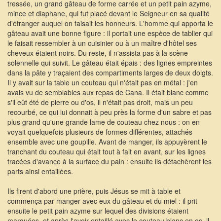
tressée, un grand gâteau de forme carrée et un petit pain azyme,
mince et diaphane, qui fut placé devant le Seigneur en sa qualité
d'étranger auquel on faisait les honneurs. L'homme qui apporta le
gâteau avait une bonne figure : il portait une espèce de tablier qui
le faisait ressembler à un cuisinier ou à un maître d'hôtel ses
cheveux étaient noirs. Du reste, il n'assista pas à la scène
solennelle qui suivit. Le gâteau était épais : des lignes empreintes
dans la pâte y traçaient des compartiments larges de deux doigts.
Il y avait sur la table un couteau qui n'était pas en métal : j'en
avais vu de semblables aux repas de Cana. Il était blanc comme
s'il eût été de pierre ou d'os, il n'était pas droit, mais un peu
recourbé, ce qui lui donnait à peu près la forme d'un sabre et pas
plus grand qu'une grande lame de couteau chez nous : on en
voyait quelquefois plusieurs de formes différentes, attachés
ensemble avec une goupille. Avant de manger, ils appuyèrent le
tranchant du couteau qui était tout à fait en avant, sur les lignes
tracées d'avance à la surface du pain : ensuite ils détachèrent les
parts ainsi entaillées.
Ils firent d'abord une prière, puis Jésus se mit à table et
commença par manger avec eux du gâteau et du miel : il prit
ensuite le petit pain azyme sur lequel des divisions étaient
marquées, et après l'avoir entaillé avec le couteau blanc en os, il