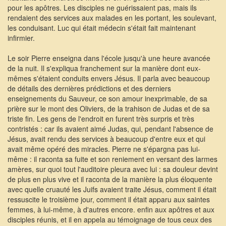
pour les apôtres. Les disciples ne guérissaient pas, mais ils
rendaient des services aux malades en les portant, les soulevant,
les conduisant. Luc qui était médecin s'était fait maintenant
infirmier.
Le soir Pierre enseigna dans l'école jusqu'à une heure avancée
de la nuit. Il s'expliqua franchement sur la manière dont eux-
mêmes s'étaient conduits envers Jésus. Il parla avec beaucoup
de détails des dernières prédictions et des derniers
enseignements du Sauveur, ce son amour inexprimable, de sa
prière sur le mont des Oliviers, de la trahison de Judas et de sa
triste fin. Les gens de l'endroit en furent très surpris et très
contristés : car ils avaient aimé Judas, qui, pendant l'absence de
Jésus, avait rendu des services à beaucoup d'entre eux et qui
avait même opéré des miracles. Pierre ne s'épargna pas lui-
même : il raconta sa fuite et son reniement en versant des larmes
amères, sur quoi tout l'auditoire pleura avec lui : sa douleur devint
de plus en plus vive et il raconta de la manière la plus éloquente
avec quelle cruauté les Juifs avaient traite Jésus, comment il était
ressuscite le troisième jour, comment il était apparu aux saintes
femmes, à lui-même, à d'autres encore. enfin aux apôtres et aux
disciples réunis, et il en appela au témoignage de tous ceux des