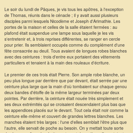
Le soir du lundi de Pâques, je vis tous les apôtres, à l'exception
de Thomas, réunis dans le cénacle ; il y avait aussi plusieurs
disciples parmi lesquels Nicodème et Joseph d'Arimathie. Les
portes de la maison et celles de la salle étaient fermées : au
plafond était suspendue une lampe sous laquelle je les vis
s'entretenir et, à trois reprises différentes, se ranger en cercle
pour prier. Ils semblaient occupés comme du complément d'une
fête consacrée au deuil. Tous avaient de longues robes blanches
avec des ceintures : trois d'entre eux portaient des vêtements
particuliers et tenaient à la main des rouleaux d'écriture.
Le premier de ces trois était Pierre. Son ample robe blanche, un
peu plus longue par derrière que par devant, était serrée par une
ceinture plus large que la main d'où tombaient sur chaque genou
deux bandes d'étoffe de la même largeur terminées par deux
pointes. Par derrière, la ceinture était nouée très simplement et
ses deux extrémités qui se croisaient descendaient plus bas que
les appendices placés sur le devant. Tout cela était noir comme la
ceinture elle-même et couvert de grandes lettres blanches. Les
manches étaient très larges : l'une d'elles semblait l'être plus que
l'autre, elle servait de poche au besoin. On y mettait toute sorte