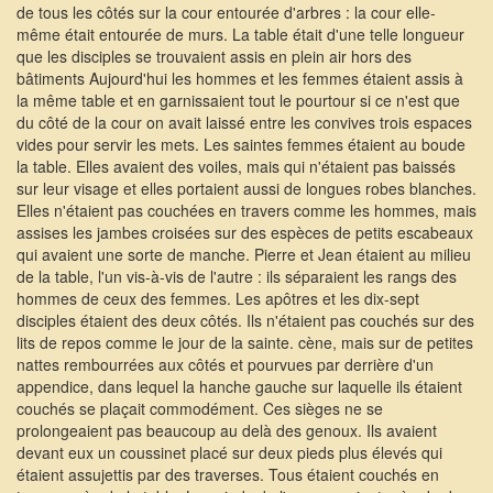
de tous les côtés sur la cour entourée d'arbres : la cour elle-
même était entourée de murs. La table était d'une telle longueur
que les disciples se trouvaient assis en plein air hors des
bâtiments Aujourd'hui les hommes et les femmes étaient assis à
la même table et en garnissaient tout le pourtour si ce n'est que
du côté de la cour on avait laissé entre les convives trois espaces
vides pour servir les mets. Les saintes femmes étaient au boude
la table. Elles avaient des voiles, mais qui n'étaient pas baissés
sur leur visage et elles portaient aussi de longues robes blanches.
Elles n'étaient pas couchées en travers comme les hommes, mais
assises les jambes croisées sur des espèces de petits escabeaux
qui avaient une sorte de manche. Pierre et Jean étaient au milieu
de la table, l'un vis-à-vis de l'autre : ils séparaient les rangs des
hommes de ceux des femmes. Les apôtres et les dix-sept
disciples étaient des deux côtés. Ils n'étaient pas couchés sur des
lits de repos comme le jour de la sainte. cène, mais sur de petites
nattes rembourrées aux côtés et pourvues par derrière d'un
appendice, dans lequel la hanche gauche sur laquelle ils étaient
couchés se plaçait commodément. Ces sièges ne se
prolongeaient pas beaucoup au delà des genoux. Ils avaient
devant eux un coussinet placé sur deux pieds plus élevés qui
étaient assujettis par des traverses. Tous étaient couchés en