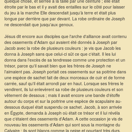
quelque chose, et serrée à la taille par une ceinture ; elle était
étroite par le bas et il y avait des entailles sur le côté pour laisser
du jeu à la marche Elle descendait jusqu'à terre et était plus
longue par derrière que par devant. La robe ordinaire de Joseph
ne descendait que jusqu'aux genoux.
Jésus dit encore aux disciples que l'arche d'alliance avait contenu
des ossements d'Adam qui avaient été donnés à Joseph par
Jacob avec la robe de plusieurs couleurs : je vis que Jacob les
donna à Joseph sans que celui-ci sût ce que c'était. Il les lui
donna dans l'excès de sa tendresse comme une protection et un
trésor, parce qu'il savait bien que les frères de Joseph ne
l'aimaient pas. Joseph portait ces ossements sur sa poitrine dans
une espèce de sachet fait de deux morceaux de cuir et de forme
carrée, sauf qu'il était arrondi par en haut. Lorsque ses frères le
vendirent, ils lui enlevèrent sa robe de plusieurs couleurs et son
vêtement de dessous ; mais il avait encore une bande d'étoffe
autour du corps et sur la poitrine une espèce de scapulaire au-
dessous duquel était suspendu ce sachet. Jacob, à son arrivée
en Égypte, demanda à Joseph où était ce trésor et il lui révéla
que c'étaient des ossements d'Adam. A cette occasion je vis de
nouveau les ossements d'Adam qui sont sous la montagne du
Calvaire : ils sont blancs comme la neige et pourtant très durs.