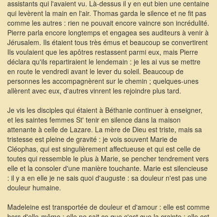
assistants qui l'avaient vu. Là-dessus il y en eut bien une centaine
qui levèrent la main en l'air. Thomas garda le silence et ne fit pas
comme les autres : rien ne pouvait encore vaincre son incrédulité.
Pierre parla encore longtemps et engagea ses auditeurs à venir à
Jérusalem. Ils étaient tous très émus et beaucoup se convertirent
Ils voulaient que les apôtres restassent parmi eux, mais Pierre
déclara qu'ils repartiraient le lendemain : je les ai vus se mettre
en route le vendredi avant le lever du soleil. Beaucoup de
personnes les accompagnèrent sur le chemin ; quelques-unes
allèrent avec eux, d'autres vinrent les rejoindre plus tard.
Je vis les disciples qui étaient à Béthanie continuer à enseigner,
et les saintes femmes St' tenir en silence dans la maison
attenante à celle de Lazare. La mère de Dieu est triste, mais sa
tristesse est pleine de gravité : je vois souvent Marie de
Cléophas, qui est singulièrement affectueuse et qui est celle de
toutes qui ressemble le plus à Marie, se pencher tendrement vers
elle et la consoler d'une manière touchante. Marie est silencieuse
: il y a en elle je ne sais quoi d'auguste : sa douleur n'est pas une
douleur humaine.
Madeleine est transportée de douleur et d'amour : elle est comme
hors d'elle-même : elle ne sait ce que c'est que la crainte : elle est