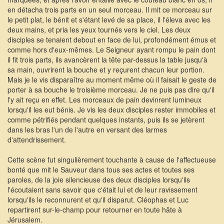
en détacha trois parts en un seul morceau. Il mit ce morceau sur
le petit plat, le bénit et s'étant levé de sa place, il l'éleva avec les
deux mains, et pria les yeux tournés vers le ciel. Les deux
disciples se tenaient debout en face de lui, profondément émus et
comme hors d'eux-mêmes. Le Seigneur ayant rompu le pain dont
il fit trois parts, ils avancèrent la tête par-dessus la table jusqu'à
sa main, ouvrirent la bouche et y reçurent chacun leur portion.
Mais je le vis disparaître au moment même où il faisait le geste de
porter à sa bouche le troisième morceau. Je ne puis pas dire qu'il
l'y ait reçu en effet. Les morceaux de pain devinrent lumineux
lorsqu'il les eut bénis. Je vis les deux disciples rester immobiles et
comme pétrifiés pendant quelques instants, puis ils se jetèrent
dans les bras l'un de l'autre en versant des larmes
d'attendrissement.
Cette scène fut singulièrement touchante à cause de l'affectueuse
bonté que mit le Sauveur dans tous ses actes et toutes ses
paroles, de la joie silencieuse des deux disciples lorsqu'ils
l'écoutaient sans savoir que c'était lui et de leur ravissement
lorsqu'ils le reconnurent et qu'il disparut. Cléophas et Luc
repartirent sur-le-champ pour retourner en toute hâte à
Jérusalem.