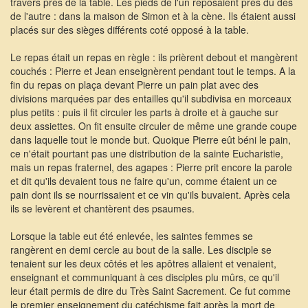
travers près de la table. Les pieds de l'un reposaient près du des
de l'autre : dans la maison de Simon et à la cène. Ils étaient aussi
placés sur des sièges différents coté opposé à la table.
Le repas était un repas en règle : ils prièrent debout et mangèrent
couchés : Pierre et Jean enseignèrent pendant tout le temps. A la
fin du repas on plaça devant Pierre un pain plat avec des
divisions marquées par des entailles qu'il subdivisa en morceaux
plus petits : puis il fit circuler les parts à droite et à gauche sur
deux assiettes. On fit ensuite circuler de même une grande coupe
dans laquelle tout le monde but. Quoique Pierre eût béni le pain,
ce n'était pourtant pas une distribution de la sainte Eucharistie,
mais un repas fraternel, des agapes : Pierre prit encore la parole
et dit qu'ils devaient tous ne faire qu'un, comme étaient un ce
pain dont ils se nourrissaient et ce vin qu'ils buvaient. Après cela
ils se levèrent et chantèrent des psaumes.
Lorsque la table eut été enlevée, les saintes femmes se
rangèrent en demi cercle au bout de la salle. Les disciple se
tenaient sur les deux côtés et les apôtres allaient et venaient,
enseignant et communiquant à ces disciples plu mûrs, ce qu'il
leur était permis de dire du Très Saint Sacrement. Ce fut comme
le premier enseignement du catéchisme fait après la mort de