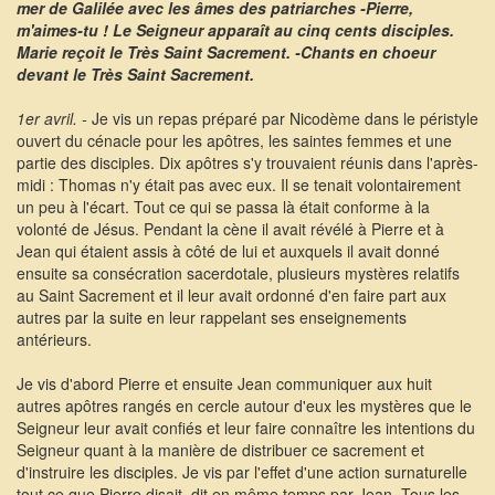
mer de Galilée avec les âmes des patriarches -Pierre,
m'aimes-tu ! Le Seigneur apparaît au cinq cents disciples.
Marie reçoit le Très Saint Sacrement. -Chants en choeur
devant le Très Saint Sacrement.
1er avril. -
Je vis un repas préparé par Nicodème dans le péristyle
ouvert du cénacle pour les apôtres, les saintes femmes et une
partie des disciples. Dix apôtres s'y trouvaient réunis dans l'après-
midi : Thomas n'y était pas avec eux. Il se tenait volontairement
un peu à l'écart. Tout ce qui se passa là était conforme à la
volonté de Jésus. Pendant la cène il avait révélé à Pierre et à
Jean qui étaient assis à côté de lui et auxquels il avait donné
ensuite sa consécration sacerdotale, plusieurs mystères relatifs
au Saint Sacrement et il leur avait ordonné d'en faire part aux
autres par la suite en leur rappelant ses enseignements
antérieurs.
Je vis d'abord Pierre et ensuite Jean communiquer aux huit
autres apôtres rangés en cercle autour d'eux les mystères que le
Seigneur leur avait confiés et leur faire connaître les intentions du
Seigneur quant à la manière de distribuer ce sacrement et
d'instruire les disciples. Je vis par l'effet d'une action surnaturelle
tout ce que Pierre disait, dit en même temps par Jean. Tous les