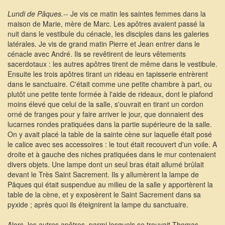
Lundi de Pâques.--
Je vis ce matin les saintes femmes dans la
maison de Marie, mère de Marc. Les apôtres avaient passé la
nuit dans le vestibule du cénacle, les disciples dans les galeries
latérales. Je vis de grand matin Pierre et Jean entrer dans le
cénacle avec André. Ils se revêtirent de leurs vêtements
sacerdotaux : les autres apôtres tirent de même dans le vestibule.
Ensuite les trois apôtres tirant un rideau en tapisserie entrèrent
dans le sanctuaire. C'était comme une petite chambre à part, ou
plutôt une petite tente formée à l'aide de rideaux, dont le plafond
moins élevé que celui de la salle, s'ouvrait en tirant un cordon
orné de franges pour y faire arriver le jour, que donnaient des
lucarnes rondes pratiquées dans la partie supérieure de la salle.
On y avait placé la table de la sainte cène sur laquelle était posé
le calice avec ses accessoires : le tout était recouvert d'un voile. A
droite et à gauche des niches pratiquées dans le mur contenaient
divers objets. Une lampe dont un seul bras était allumé brûlait
devant le Très Saint Sacrement. Ils y allumèrent la lampe de
Pâques qui était suspendue au milieu de la salle y apportèrent la
table de la cène, et y exposèrent le Saint Sacrement dans sa
pyxide ; après quoi ils éteignirent la lampe du sanctuaire.
Alors, les autres apôtres, parmi lesquels se trouvait Thomas,