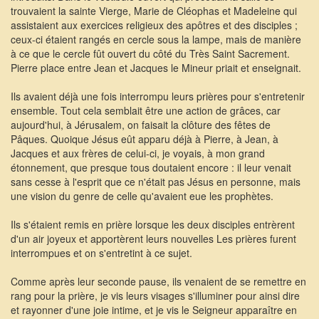
trouvaient la sainte Vierge, Marie de Cléophas et Madeleine qui
assistaient aux exercices religieux des apôtres et des disciples ;
ceux-ci étaient rangés en cercle sous la lampe, mais de manière
à ce que le cercle fût ouvert du côté du Très Saint Sacrement.
Pierre place entre Jean et Jacques le Mineur priait et enseignait.
Ils avaient déjà une fois interrompu leurs prières pour s'entretenir
ensemble. Tout cela semblait être une action de grâces, car
aujourd'hui, à Jérusalem, on faisait la clôture des fêtes de
Pâques. Quoique Jésus eût apparu déjà à Pierre, à Jean, à
Jacques et aux frères de celui-ci, je voyais, à mon grand
étonnement, que presque tous doutaient encore : il leur venait
sans cesse à l'esprit que ce n'était pas Jésus en personne, mais
une vision du genre de celle qu'avaient eue les prophètes.
Ils s'étaient remis en prière lorsque les deux disciples entrèrent
d'un air joyeux et apportèrent leurs nouvelles Les prières furent
interrompues et on s'entretint à ce sujet.
Comme après leur seconde pause, ils venaient de se remettre en
rang pour la prière, je vis leurs visages s'illuminer pour ainsi dire
et rayonner d'une joie intime, et je vis le Seigneur apparaître en