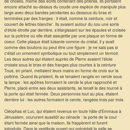
de choses, même des écrits contenant des prières. Ils portaient
encore attaché au-dessus du coude une espèce de manipule plus
large avec deux bandes pendantes au-dessous du bras et
terminées par des franges : il était, comme la ceinture, noir et
couvert de lettres blanche'. Ils avaient autour du cou une sorte
d'étole étroite par derrière, s'élargissant sur les épaules et croisée
sur la poitrine où elle était assujettie par une plaque en forme de
coeur. Cette plaque était luisante comme du cristal, il y avait
comme des boutons ou peut être une figure : je ne sais pas si
c'était un ornement symbolique ou tout simplement un fermoir.
Les deux autres qui étaient auprès de Pierre avaient l'étole
croisée sous le bras et des franges plus courtes à la ceinture
Tous, en priant, mettaient leurs mains en forme de croix sur la
poitrine. Quand ils priaient, ils se tenaient rangés en cercle sous
la lampe : les apôtres formaient le cercle le plus rapproché et
Pierre, placé entre ses deux assistants, se tenait le des tourné à
la porte qui était fermée. Deux personnes tout au plus, étaient
derrière lui : les autres formaient le cercle, rangées trois par trois
Cléophas et Luc, qui étaient revenus en toute hâte d'Emmaus à
Jérusalem, coururent aussitôt au cénacle : la porte de la cour
étant fermée ainsi que la maison, ils frappèrent et furent
introduits. Dans le vestibule ouvert qui précédait la salle se