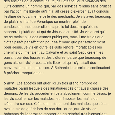
des anciens de la communauté, et il était toujours vis-à-vis des
Juifs comme un homme qui, par des services rendus sans bruit et
par l'action intelligente qu'il n'ai ait cessé d'exercer, avait conquis
l'estime de tous, même celle des méchants. Je vis avec beaucoup
de plaisir le mari de Véronique se montrer plein de
condescendance pour elle lorsqu'elle lui déclara qu'elle se
séparerait plutôt de lui qui de Jésus le crucifié. Je vis aussi qu'il
ne se mêlait plus des affaires publiques, mais il me fut dit que
c'était plutôt par affection pour sa femme que par attachement
pour Jésus. Je vis en outre les Juifs rendre impraticables les
chemins qui menaient au Calvaire et au saint Sépulcre en les
barrant par des fossés et des clôtures, parce que beaucoup de
gens allaient visiter ces saints lieux, et qu'il s'y faisait des
conversions et des miracles. A Béthanie les disciples continuaient
à prêcher tranquillement.
5 avril
. Les apôtres ont guéri ici un très grand nombre de
malades parmi lesquels des lunatiques : ils ont aussi chassé des
démons. Je les vis procéder en cela absolument comme Jésus, je
les vis souffler sur les malades, leur imposer les mains ou
s'étendre sur eux. C'étaient uniquement des malades que Jésus
avait omis de guérir lors de son dernier se jour. Je vis les
habitants de l'endroit se montrer en en général très bienveillant