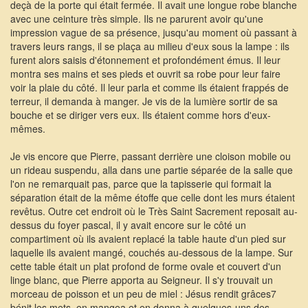
deçà de la porte qui était fermée. Il avait une longue robe blanche
avec une ceinture très simple. Ils ne parurent avoir qu'une
impression vague de sa présence, jusqu'au moment où passant à
travers leurs rangs, il se plaça au milieu d'eux sous la lampe : ils
furent alors saisis d'étonnement et profondément émus. Il leur
montra ses mains et ses pieds et ouvrit sa robe pour leur faire
voir la plaie du côté. Il leur parla et comme ils étaient frappés de
terreur, il demanda à manger. Je vis de la lumière sortir de sa
bouche et se diriger vers eux. Ils étaient comme hors d'eux-
mêmes.
Je vis encore que Pierre, passant derrière une cloison mobile ou
un rideau suspendu, alla dans une partie séparée de la salle que
l'on ne remarquait pas, parce que la tapisserie qui formait la
séparation était de la même étoffe que celle dont les murs étaient
revêtus. Outre cet endroit où le Très Saint Sacrement reposait au-
dessus du foyer pascal, il y avait encore sur le côté un
compartiment où ils avaient replacé la table haute d'un pied sur
laquelle ils avaient mangé, couchés au-dessous de la lampe. Sur
cette table était un plat profond de forme ovale et couvert d'un
linge blanc, que Pierre apporta au Seigneur. Il s'y trouvait un
morceau de poisson et un peu de miel : Jésus rendit grâces7
bénit les mets, en mangea et en donna à quelques-uns des