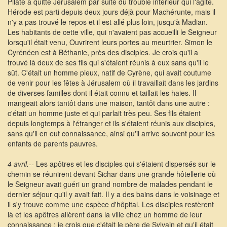
Pilate a quitté Jérusalem par suite du trouble intérieur qui l'agite.
Hérode est parti depuis deux jours déjà pour Machérunte, mais il
n'y a pas trouvé le repos et il est allé plus loin, jusqu'à Madian.
Les habitants de cette ville, qui n'avaient pas accueilli le Seigneur
lorsqu'il était venu, Ouvrirent leurs portes au meurtrier. Simon le
Cyrénéen est à Béthanie, près des disciples. Je crois qu'il a
trouvé là deux de ses fils qui s'étaient réunis à eux sans qu'il le
sût. C'était un homme pieux, natif de Cyrène, qui avait coutume
de venir pour les fêtes à Jérusalem où il travaillait dans les jardins
de diverses familles dont il était connu et taillait les haies. Il
mangeait alors tantôt dans une maison, tantôt dans une autre :
c'était un homme juste et qui parlait très peu. Ses fils étaient
depuis longtemps à l'étranger et ils s'étaient réunis aux disciples,
sans qu'il en eut connaissance, ainsi qu'il arrive souvent pour les
enfants de parents pauvres.
4 avril.--
Les apôtres et les disciples qui s'étaient dispersés sur le
chemin se réunirent devant Sichar dans une grande hôtellerie où
le Seigneur avait guéri un grand nombre de malades pendant le
dernier séjour qu'il y avait fait. Il y a des bains dans le voisinage et
il s'y trouve comme une espèce d'hôpital. Les disciples restèrent
là et les apôtres allèrent dans la ville chez un homme de leur
connaissance ; je crois que c'était le père de Sylvain et qu'il était