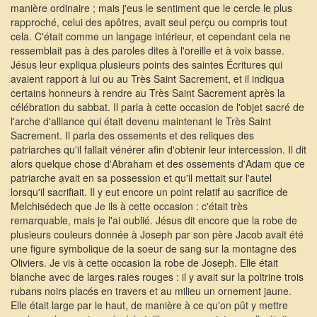
manière ordinaire ; mais j'eus le sentiment que le cercle le plus
rapproché, celui des apôtres, avait seul perçu ou compris tout
cela. C'était comme un langage intérieur, et cependant cela ne
ressemblait pas à des paroles dites à l'oreille et à voix basse.
Jésus leur expliqua plusieurs points des saintes Écritures qui
avaient rapport à lui ou au Très Saint Sacrement, et il indiqua
certains honneurs à rendre au Très Saint Sacrement après la
célébration du sabbat. Il parla à cette occasion de l'objet sacré de
l'arche d'alliance qui était devenu maintenant le Très Saint
Sacrement. Il parla des ossements et des reliques des
patriarches qu'il fallait vénérer afin d'obtenir leur intercession. Il dit
alors quelque chose d'Abraham et des ossements d'Adam que ce
patriarche avait en sa possession et qu'il mettait sur l'autel
lorsqu'il sacrifiait. Il y eut encore un point relatif au sacrifice de
Melchisédech que Je ils à cette occasion : c'était très
remarquable, mais je l'ai oublié. Jésus dit encore que la robe de
plusieurs couleurs donnée à Joseph par son père Jacob avait été
une figure symbolique de la soeur de sang sur la montagne des
Oliviers. Je vis à cette occasion la robe de Joseph. Elle était
blanche avec de larges raies rouges : il y avait sur la poitrine trois
rubans noirs placés en travers et au milieu un ornement jaune.
Elle était large par le haut, de manière à ce qu'on pût y mettre