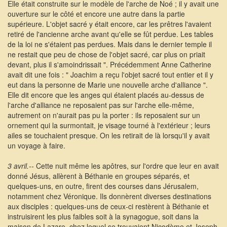
Elle était construite sur le modèle de l'arche de Noé ; il y avait une
ouverture sur le côté et encore une autre dans la partie
supérieure. L'objet sacré y était encore, car les prêtres l'avaient
retiré de l'ancienne arche avant qu'elle se fût perdue. Les tables
de la loi ne s'étaient pas perdues. Mais dans le dernier temple il
ne restait que peu de chose de l'objet sacré, car plus on priait
devant, plus il s'amoindrissait ". Précédemment Anne Catherine
avait dit une fois : " Joachim a reçu l'objet sacré tout entier et il y
eut dans la personne de Marie une nouvelle arche d'alliance ".
Elle dit encore que les anges qui étaient placés au-dessus de
l'arche d'alliance ne reposaient pas sur l'arche elle-même,
autrement on n'aurait pas pu la porter : ils reposaient sur un
ornement qui la surmontait, je visage tourné à l'extérieur ; leurs
ailes se touchaient presque. On les retirait de là lorsqu'il y avait
un voyage à faire.
3 avril.--
Cette nuit même les apôtres, sur l'ordre que leur en avait
donné Jésus, allèrent à Béthanie en groupes séparés, et
quelques-uns, en outre, firent des courses dans Jérusalem,
notamment chez Véronique. Ils donnèrent diverses destinations
aux disciples : quelques-uns de ceux-ci restèrent à Béthanie et
instruisirent les plus faibles soit à la synagogue, soit dans la
maison de Lazare, chez lequel se trouvaient Nicodème et Joseph