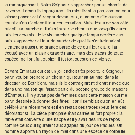
le remarquassent, Notre Seigneur s'approcher par un chemin de
traverse. Lorsqu'ils l'aperçurent, ils ralentirent le pas, comme pour
laisser passer cet étranger devant eux, et comme s'ils eussent
craint qu'on n'entendît leur conversation. Mais Jésus de son côté
ralentit sa marche et il n'arriva sur le chemin que lorsqu'ils eurent
pris les devants. Je le vis marcher quelque temps derrière eux,
puis s'approcher et leur demander de quoi ils s'entretenaient.
J'entendis aussi une grande partie de ce qu'il leur dit, je l'ai
écouté avec un plaisir extraordinaire, mais des tracas de toute
espèce me l'ont fait oublier. Il fut fort question de Moïse.
Devant Emmaus qui est un joli endroit très propre, le Seigneur
parut vouloir prendre un chemin qui tournait au midi dans la
direction de Bethléem, mais ils le contraignirent d'entrer avec eux
dans une maison qui faisait partie du second groupe de maisons
d'Emmaus. Il n'y avait pas de femmes dans cette maison qui me
parut destinée à donner des fêtes : car il semblait qu'on en eût
célébré une récemment et il en restait des traces (peut-être des
décorations). La pièce principale était carrée et fort propre : la
table était couverte d'une nappe et il y avait des lits de repos
comme ceux qui figuraient aux agapes du jour de Pâques. Un
homme apporta un rayon de miel dans une espèce de corbeille