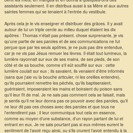
assistants seulement. Il en distribua aussi à sa Mère et aux autres
saintes femmes qui se tenaient à l'entrée du vestibule.
Après cela je le vis enseigner et distribuer des grâces. Il y avait
autour de lui un triple cercle au milieu duquel étaient les dix
apôtres : Thomas n'était pas présent. chose surprenante, je vis
qu'une partie de ses paroles et de ses communications ne fut
perçue que par les seuls apôtres, je ne puis pas dire entendue,
car je ne vis pas Jésus remuer les lèvres. Il était tout lumineux, la
lumière rayonnait sur eux de ses mains, de ses pieds, de son
côté et de sa bouche, comme s'il eût soufflé sur eux : cette
lumière coulait sur eux ; ils savaient, ils venaient d'être informés
(sans que j'aie vu la bouche articuler, ni les oreilles entendre),
qu'ils pourraient remettre les péchés, qu'ils baptiseraient,
guériraient, imposeraient les mains et boiraient du poison sans
qu'il leur fît de mal. Je ne sais pas comment cela se faisait, mais
je sentis qu'il ne leur donna pas ce pouvoir avec des paroles, qu'il
ne leur dit pas ces choses avec des paroles et que tous ne
l'entendirent pas ; il leur communiqua tout cela en essence,
comme au moyen d'une substance, d'un rayon partant de lui et
entrant en eux. Je ne sais pourtant pas si eux-mêmes eurent le
sentiment de l'avoir reçu ainsi, ou s'ils crurent l'avoir entendu à la