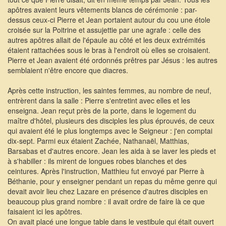
apôtres avaient leurs vêtements blancs de cérémonie : par-
dessus ceux-ci Pierre et Jean portaient autour du cou une étole
croisée sur la Poitrine et assujettie par une agrafe : celle des
autres apôtres allait de l'épaule au côté et les deux extrémités
étaient rattachées sous le bras à l'endroit où elles se croisaient.
Pierre et Jean avaient été ordonnés prêtres par Jésus : les autres
semblaient n'être encore que diacres.
Après cette instruction, les saintes femmes, au nombre de neuf,
entrèrent dans la salle : Pierre s'entretint avec elles et les
enseigna. Jean reçut près de la porte, dans le logement du
maître d'hôtel, plusieurs des disciples les plus éprouvés, de ceux
qui avaient été le plus longtemps avec le Seigneur : j'en comptai
dix-sept. Parmi eux étaient Zachée, Nathanaël, Matthias,
Barsabas et d'autres encore. Jean les aida à se laver les pieds et
à s'habiller : ils mirent de longues robes blanches et des
ceintures. Après l'instruction, Matthieu fut envoyé par Pierre à
Béthanie, pour y enseigner pendant un repas du même genre qui
devait avoir lieu chez Lazare en présence d'autres disciples en
beaucoup plus grand nombre : il avait ordre de faire là ce que
faisaient ici les apôtres.
On avait placé une longue table dans le vestibule qui était ouvert