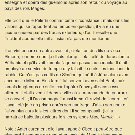
enseigna et opéra des guérisons après son retour du voyage au
pays des rois Mages.
Elle croit que le Pèlerin connaît cette circonstance : mais dans les
visions qui se rapportent au temps en question, il y a eu une
lacune causée par des tracas extérieurs, d'où il résulte que
l'incident auquel elle fait allusion n'a pas été mentionné.
Il en vint encore un autre avec lui ; c'était un des fils du vieux
Siméon, le même dont je disais hier qu'il était allé de Jérusalem à
Béthanie et qu'il avait immolé l'agneau pascal au cénacle. Il était
employé au service du temple et y faisait, je crois, les fonctions de
rabbin. Ce n'est pas ce fils de Siméon qui périt à Jérusalem avec
Jacques le Mineur. Plus tard il fut souvent avec saint Paul, mais
jamais longtemps de suite, car l'apôtre l'envoyait sans cesse
ailleurs. Il était avec lui dans la ville où la marchande de pourpre
se convertit ; il l'accompagnait aussi lorsqu'il revint de l'endroit où
il avait été jeté en prison après son naufrage. J'ai su son nom et
j'ai vu plusieurs fois les lettres dont il se composait. (Ici la
narratrice balbutia plusieurs fois les syllabes
Man, Mamio
1.)
Note : Antérieurement elle l'avait appelé Obed : peut-être que
plus tard il changea de nom et prit celui de Mamio : beaucoup