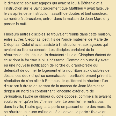
le dimanche soir aux agapes qui avaient lieu à Béthanie et à
l'instruction sur le Saint Sacrement que Matthieu y avait faite. Je
le vis après cette instruction, assailli de doutes et tout soucieux,
se rendre à Jérusalem, entrer dans la maison de Jean Marc et y
passer la nuit.
Plusieurs autres disciples se trouvaient réunis dans cette maison,
entre autres Cléophas, petit-fils de l'oncle maternel de Marie de
Cléophas. Celui-ci avait assisté à l'instruction et aux agapes qui
avaient eu lieu au cénacle. Les disciples parlaient de la
résurrection de Jésus et ils doutaient : Luc et Cléophas étaient de
ceux dont la foi était la plus hésitante. Comme en outre il y avait
eu une nouvelle notification de l'ordre du grand-prêtre qui
défendait de donner le logement et la nourriture aux disciples de
Jésus, ces deux-ci qui se connaissaient particulièrement prirent la
résolution de s'en aller à Emmaus. Ils quittèrent la réunion : l'un
d'eux prit à droite en sortant de la maison de Jean Marc et se
dirigea au nord en contournant l'enceinte extérieure de
Jérusalem, l'autre se dirigea du côté opposé, comme s'ils avaient
voulu éviter qu'on les vît ensemble. Le premier ne rentra pas
dans la ville, l'autre gagna la porte en passant entre des murs. Ils
se réunirent sur une colline qui était devant la porte : ils avaient