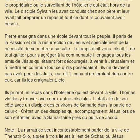
le propriétaire ou le surveillant de l'hôtellerie qui était hors de ta
ville. Le disciple Sylvain les avait conduits chez son père et leur
avait fait préparer un repas et tout ce dont ils pouvaient avoir
besoin.
Pierre enseigna dans une école devant tout le peuple. Il parla de
la Passion et de la résurrection de Jésus et spécialement de la
nécessité de se mettre à sa suite : le temps était venu, disait-il, de
tout quitter pour s'agréger à la communauté Il engagea tous les
amis de Jésus qui étaient fort découragés, à venir à Jérusalem et
à mettre en commun tout ce qu'ils possédaient : ils ne devaient
pas avoir peur des Juifs, leur dit-il, ceux-ci ne feraient rien contre
eux, car ils les craignaient, etc.
Ils prirent un repas dans l'hôtellerie qui est devant la ville. Thomas
vint les y trouver avec deux autres disciples. Il était allé de son
côté avec un disciple des environs de Samarie dans la patrie de
celui-ci. C'était un des disciples qui accompagnaient Jésus lors de
son entretien avec la Samaritaine près du puits de Jacob.
Note : La narratrice veut incontestablement parler de la ville de
Thenath-Silo, située à trois lieues à l'est de Sichar, où Jésus