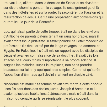
trouvait Luc, allèrent dans la direction de Sichar et se divisèrent
sur divers chemins pendant le voyage. Ils enseignèrent ça et là
dans des hôtelleries et sur la route. Ils racontèrent la Passion et la
résurrection de Jésus. Ce fut une préparation aux conversions qui
eurent lieu le jour de la Pentecôte.
Luc, qui faisait partie de cette troupe, était né dans les environs
d'Antioche de parents païens tenant un rang honorable, mais il
avait embrassé le judaïsme. Il savait peindre et il était médecin de
profession : il s'était formé par de longs voyages, notamment en
Egypte. En Palestine, il s'était mis en rapport avec les disciples de
Jésus et avait eu connaissance de sa doctrine : il avait dès lors
attaché beaucoup moins d'importance à sa propre science. Il
soignait les malades, suçait leurs plaies, non sans prendre
beaucoup sur lui, et y appliquait des simples. Ce ne fut qu'après
l'apparition d'Emmaus qu'il devint vraiment un disciple zélé.
Nicodème est marié : sa femme devait être morte à cette époque
; ses fils sont dans des écoles juives. Joseph d'Arimathie et lui
avaient plusieurs habitations à Jérusalem ; mais c'était dans la
maison du cénacle qu'ils se réunissaient le plus souvent.