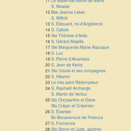
11
La Maternité divine de Marie
S. Nicaise
12
Bse Jeanne Leber
S. Wilfrid
13
S. Édouard, roi d'Angleterre
14
S. Calixte
15
Ste Thérèse d'Avila
16
S. Gérard Majella
17
Ste Marguerite-Marie Alacoque
18
S. Luc
19
S. Pierre d'Alcantara
20
S. Jean de Kenty
21
Ste Ursule et ses compagnes
22
S. Hilarion
23
Le très saint Rédempteur
24
S. Raphaël Archange
S. Martin de Vertou
25
Sts Chrysanthe et Darie
Sts Crépin et Crépinien
26
S. Évariste
Bx Bonaventure de Potenza
27
S. Frumence
28
Sts Simon et Jude, apôtres