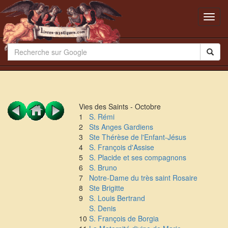
Toggl
navig
Vies des Saints - Octobre
1
S. Rémi
2
Sts Anges Gardiens
3
Ste Thérèse de l'Enfant-Jésus
4
S. François d'Assise
5
S. Placide et ses compagnons
6
S. Bruno
7
Notre-Dame du très saint Rosaire
8
Ste Brigitte
9
S. Louis Bertrand
S. Denis
10
S. François de Borgia