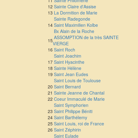
11
Sainte Philomène
12
Sainte Claire d'Assise
13
La Dormition de Marie
Sainte Radegonde
14
Saint Maximilien Kolbe
Bx Alain de la Roche
ASSOMPTION de la très SAINTE
15
VIERGE
16
Saint Roch
Saint Joachim
17
Saint Hyacinthe
18
Sainte Hélène
19
Saint Jean Eudes
Saint Louis de Toulouse
20
Saint Bernard
21
Sainte Jeanne de Chantal
22
Coeur Immaculé de Marie
Saint Symphorien
23
Saint Philippe Béniti
24
Saint Barthélemy
25
Saint Louis, roi de France
26
Saint Zéphirin
Saint Eulade