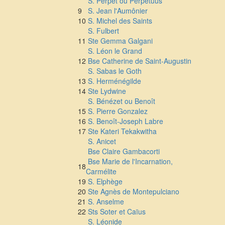
S. Perpet ou Perpetuus
9
S. Jean l'Aumônier
10
S. Michel des Saints
S. Fulbert
11
Ste Gemma Galgani
S. Léon le Grand
12
Bse Catherine de Saint-Augustin
S. Sabas le Goth
13
S. Herménégilde
14
Ste Lydwine
S. Bénézet ou Benoît
15
S. Pierre Gonzalez
16
S. Benoît-Joseph Labre
17
Ste Kateri Tekakwitha
S. Anicet
Bse Claire Gambacorti
Bse Marie de l'Incarnation,
18
Carmélite
19
S. Elphège
20
Ste Agnès de Montepulciano
21
S. Anselme
22
Sts Soter et Caïus
S. Léonide