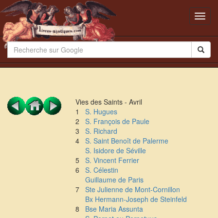
Toggl
navig
Vies des Saints - Avril
1
S. Hugues
2
S. François de Paule
3
S. Richard
4
S. Saint Benoît de Palerme
S. Isidore de Séville
5
S. Vincent Ferrier
6
S. Célestin
Guillaume de Paris
7
Ste Julienne de Mont-Cornillon
Bx Hermann-Joseph de Steinfeld
8
Bse Maria Assunta