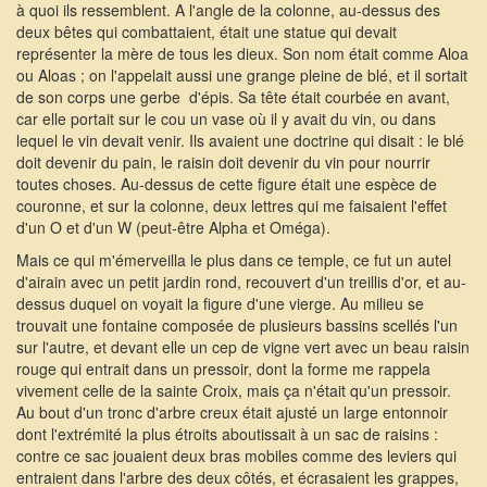
à quoi ils ressemblent. A l'angle de la colonne, au-dessus des
deux bêtes qui combattaient, était une statue qui devait
représenter la mère de tous les dieux. Son nom était comme Aloa
ou Aloas ; on l'appelait aussi une grange pleine de blé, et il sortait
de son corps une gerbe d'épis. Sa tête était courbée en avant,
car elle portait sur le cou un vase où il y avait du vin, ou dans
lequel le vin devait venir. Ils avaient une doctrine qui disait : le blé
doit devenir du pain, le raisin doit devenir du vin pour nourrir
toutes choses. Au-dessus de cette figure était une espèce de
couronne, et sur la colonne, deux lettres qui me faisaient l'effet
d'un O et d'un W (peut-être Alpha et Oméga).
Mais ce qui m'émerveilla le plus dans ce temple, ce fut un autel
d'airain avec un petit jardin rond, recouvert d'un treillis d'or, et au-
dessus duquel on voyait la figure d'une vierge. Au milieu se
trouvait une fontaine composée de plusieurs bassins scellés l'un
sur l'autre, et devant elle un cep de vigne vert avec un beau raisin
rouge qui entrait dans un pressoir, dont la forme me rappela
vivement celle de la sainte Croix, mais ça n'était qu'un pressoir.
Au bout d'un tronc d'arbre creux était ajusté un large entonnoir
dont l'extrémité la plus étroits aboutissait à un sac de raisins :
contre ce sac jouaient deux bras mobiles comme des leviers qui
entraient dans l'arbre des deux côtés, et écrasaient les grappes,