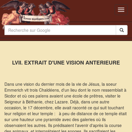
Toggl
navig
LVII. EXTRAIT D'UNE VISION ANTERIEURE
Dans une vision du dernier mois de la vie de Jésus, la soeur
Emmerich vit trois Chaldéens, d'un lieu dont le nom ressemblait à
Sicdor et où ces païens avaient une école de prêtres, visiter le
Seigneur à Béthanie, chez Lazare. Déjà, dans une autre
occasion, le 17 décembre, elle avait raconté ce qui suit touchant
leur religion et leur temple :  à peu de distance de ce temple était
sur une hauteur une pyramide avec des galeries où ils
observaient les autres. Ils prédisaient l'avenir d'après la course
des animaux, et interprétaient les songes. Ils sacrifiaient les