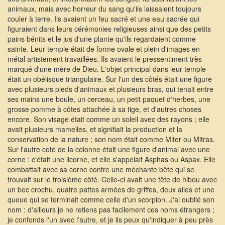
animaux, mais avec horreur du sang qu'ils laissaient toujours
couler à terre. Ils avaient un feu sacré et une eau sacrée qui
figuraient dans leurs cérémonies religieuses ainsi que des petits
pains bénits et le jus d'une plante qu'ils regardaient comme
sainte. Leur temple était de forme ovale et plein d'images en
métal artistement travaillées. Ils avaient le pressentiment très
marqué d'une mère de Dieu. L'objet principal dans leur temple
était un obélisque triangulaire. Sur l'un des côtés était une figure
avec plusieurs pieds d'animaux et plusieurs bras, qui tenait entre
ses mains une boule, un cerceau, un petit paquet d'herbes, une
grosse pomme à côtes attachée à sa tige, et d'autres choses
encore. Son visage était comme un soleil avec des rayons ; elle
avait plusieurs mamelles, et signifiait la production et la
conservation de la nature ; son nom était comme Miter ou Mitras.
Sur l'autre coté de la colonne était une figure d'animal avec une
corne : c'était une licorne, et elle s'appelait Asphas ou Aspax. Elle
combattait avec sa corne contre une méchante bête qui se
trouvait sur le troisième côté. Celle-ci avait une tête de hibou avec
un bec crochu, quatre pattes armées de griffes, deux ailes et une
queue qui se terminait comme celle d'un scorpion. J'ai oublié son
nom : d'ailleurs je ne retiens pas facilement ces noms étrangers ;
je confonds l'un avec l'autre, et je ils peux qu'indiquer à peu près