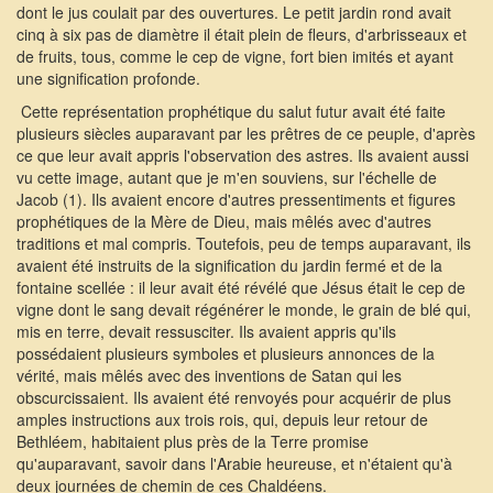
dont le jus coulait par des ouvertures. Le petit jardin rond avait
cinq à six pas de diamètre il était plein de fleurs, d'arbrisseaux et
de fruits, tous, comme le cep de vigne, fort bien imités et ayant
une signification profonde.
Cette représentation prophétique du salut futur avait été faite
plusieurs siècles auparavant par les prêtres de ce peuple, d'après
ce que leur avait appris l'observation des astres. Ils avaient aussi
vu cette image, autant que je m'en souviens, sur l'échelle de
Jacob (1). Ils avaient encore d'autres pressentiments et figures
prophétiques de la Mère de Dieu, mais mêlés avec d'autres
traditions et mal compris. Toutefois, peu de temps auparavant, ils
avaient été instruits de la signification du jardin fermé et de la
fontaine scellée : il leur avait été révélé que Jésus était le cep de
vigne dont le sang devait régénérer le monde, le grain de blé qui,
mis en terre, devait ressusciter. Ils avaient appris qu'ils
possédaient plusieurs symboles et plusieurs annonces de la
vérité, mais mêlés avec des inventions de Satan qui les
obscurcissaient. Ils avaient été renvoyés pour acquérir de plus
amples instructions aux trois rois, qui, depuis leur retour de
Bethléem, habitaient plus près de la Terre promise
qu'auparavant, savoir dans l'Arabie heureuse, et n'étaient qu'à
deux journées de chemin de ces Chaldéens.