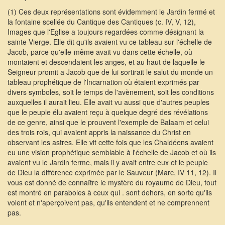
(1) Ces deux représentations sont évidemment le Jardin fermé et
la fontaine scellée du Cantique des Cantiques (c. IV, V, 12),
Images que l'Eglise a toujours regardées comme désignant la
sainte Vierge. Elle dit qu'ils avaient vu ce tableau sur l'échelle de
Jacob, parce qu'elle-même avait vu dans cette échelle, où
montaient et descendaient les anges, et au haut de laquelle le
Seigneur promit a Jacob que de lui sortirait le salut du monde un
tableau prophétique de l'Incarnation où étaient exprimés par
divers symboles, soit le temps de l'avènement, soit les conditions
auxquelles il aurait lieu. Elle avait vu aussi que d'autres peuples
que le peuple élu avaient reçu à quelque degré des révélations
de ce genre, ainsi que le prouvent l'exemple de Balaam et celui
des trois rois, qui avaient appris la naissance du Christ en
observant les astres. Elle vit cette fois que les Chaldéens avaient
eu une vision prophétique semblable à l'échelle de Jacob et où ils
avaient vu le Jardin ferme, mais il y avait entre eux et le peuple
de Dieu la différence exprimée par le Sauveur (Marc, IV 11, 12). Il
vous est donné de connaître le mystère du royaume de Dieu, tout
est montré en paraboles à ceux qui . sont dehors, en sorte qu'ils
volent et n'aperçoivent pas, qu'ils entendent et ne comprennent
pas. 