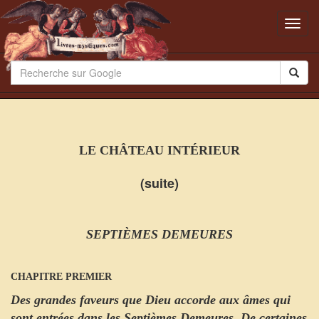
Toggl
navig
LE CHÂTEAU INTÉRIEUR
(suite)
SEPTIÈMES DEMEURES
CHAPITRE PREMIER
Des grandes faveurs que Dieu accorde aux âmes qui
sont entrées dans les Septièmes Demeures. De certaines