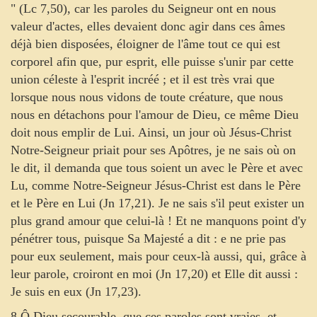
" (Lc 7,50), car les paroles du Seigneur ont en nous
valeur d'actes, elles devaient donc agir dans ces âmes
déjà bien disposées, éloigner de l'âme tout ce qui est
corporel afin que, pur esprit, elle puisse s'unir par cette
union céleste à l'esprit incréé ; et il est très vrai que
lorsque nous nous vidons de toute créature, que nous
nous en détachons pour l'amour de Dieu, ce même Dieu
doit nous emplir de Lui. Ainsi, un jour où Jésus-Christ
Notre-Seigneur priait pour ses Apôtres, je ne sais où on
le dit, il demanda que tous soient un avec le Père et avec
Lu, comme Notre-Seigneur Jésus-Christ est dans le Père
et le Père en Lui (Jn 17,21). Je ne sais s'il peut exister un
plus grand amour que celui-là ! Et ne manquons point d'y
pénétrer tous, puisque Sa Majesté a dit : e ne prie pas
pour eux seulement, mais pour ceux-là aussi, qui, grâce à
leur parole, croiront en moi (Jn 17,20) et Elle dit aussi :
Je suis en eux (Jn 17,23).
8 Ô Dieu secourable, que ces paroles sont vraies, et